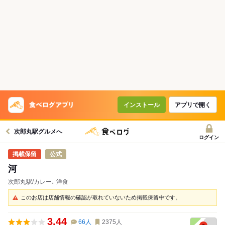
インストール
アプリで開く
次郎丸駅グルメへ
ログイン
公式
河
次郎丸駅/カレー､ 洋食
このお店は店舗情報の確認が取れていないため掲載保留中です。
3.44
66
人
2375
人