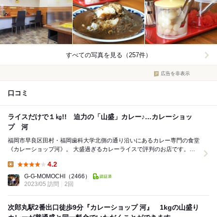
すべての写真を見る（257件）
広告を非表示
口コミ
ライスだけで１㎏!! 迫力の「山盛」カレー♪…カレーショッ
プ 河
福岡市早良区田村・福岡歯科大学北側の通り沿いにあるカレー専門の食堂
《カレーショップ河》。 大盛過ぎるカレーライスで評判のお店です。
《帝国ホテル》等で洋食コックの腕を磨いた大将...
4.2
Lunch:
G‐G-MOMOCHI
（2466）
2023/05 訪問
2回
次郎丸駅2番出口徒歩9分『カレーショップ 河』 1kgの山盛り