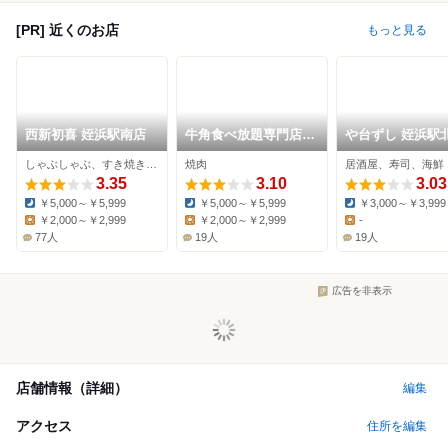
[PR] 近くのお店
もっと見る
西新初喜 姪浜駅南店
牛角食べ放題専門店
や台ずし 姪浜駅北口
福岡姪浜店
町
しゃぶしゃぶ、すき焼き、居酒屋
焼肉
居酒屋、寿司、海鮮
3.35
3.10
3.03
￥5,000～￥5,999
￥5,000～￥5,999
￥3,000～￥3,999
Dinner:
Dinner:
Dinner:
￥2,000～￥2,999
￥2,000～￥2,999
-
Lunch:
Lunch:
Lunch:
77人
19人
19人
広告を非表示
店舗情報（詳細）
編集
アクセス
住所を編集