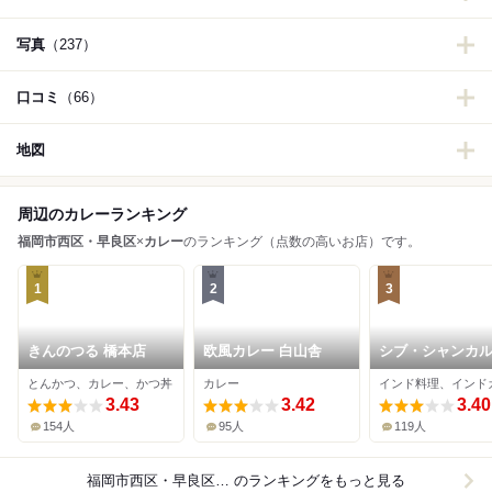
写真
（237）
口コミ
（66）
地図
周辺のカレーランキング
福岡市西区・早良区
×
カレー
のランキング（点数の高いお店）です。
1
2
3
きんのつる 橋本店
欧風カレー 白山舎
シブ・シャンカ
とんかつ、カレー、かつ丼
カレー
インド料理、インド
3.43
3.42
3.40
154人
95人
119人
福岡市西区・早良区×カレー
のランキングをもっと見る