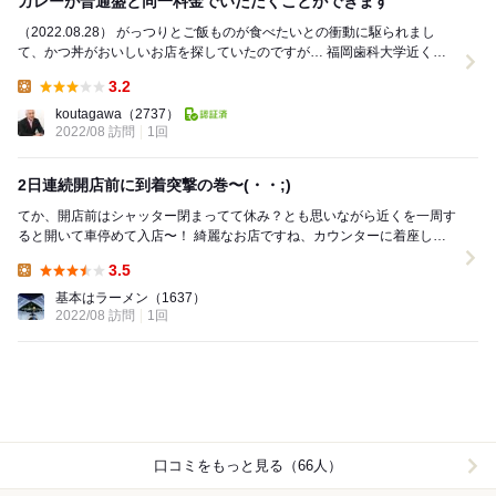
カレーが普通盛と同一料金でいただくことができます
（2022.08.28） がっつりとご飯ものが食べたいとの衝動に駆られまし
て、かつ丼がおいしいお店を探していたのですが… 福岡歯科大学近く
で“山盛りカレー”を提供するお店を...
3.2
Lunch:
koutagawa
（2737）
2022/08 訪問
1回
2日連続開店前に到着突撃の巻〜(・・;)
てか、開店前はシャッター閉まってて休み？とも思いながら近くを一周す
ると開いて車停めて入店〜！ 綺麗なお店ですね、カウンターに着座しま
す。 今日は、「らしくなく」大盛(こ...
3.5
Lunch:
基本はラーメン
（1637）
2022/08 訪問
1回
口コミをもっと見る（66人）