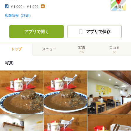
￥1,000～￥1,999
-
店舗情報（詳細）
アプリで開く
アプリで保存
写真
口コミ
トップ
メニュー
237
66
写真