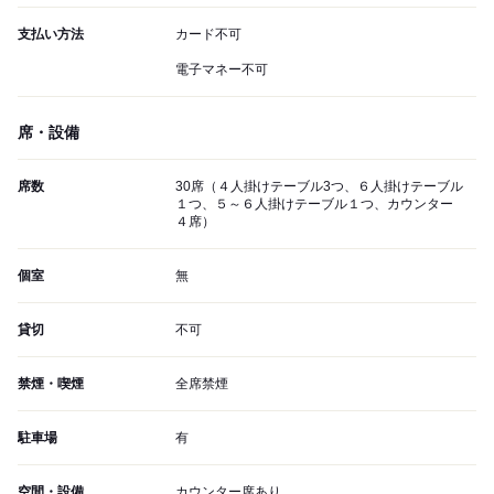
支払い方法
カード不可
電子マネー不可
席・設備
席数
30席（４人掛けテーブル3つ、６人掛けテーブル
１つ、５～６人掛けテーブル１つ、カウンター
４席）
個室
無
貸切
不可
禁煙・喫煙
全席禁煙
駐車場
有
空間・設備
カウンター席あり