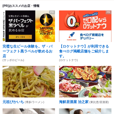
[PR]おススメのお店・情報
PR
PR
完璧な生ビール体験を。ザ・パ
【ロケットナウ】が利用できる
ーフェクト黒ラベルが飲めるお
食べログ掲載店舗をご紹介しま
店
す。
(サッポロビール)
(ロケットナウ)
元祖ぴかいち
海鮮居酒屋 治之家
(博多/ラーメン)
(東比恵/居酒屋)