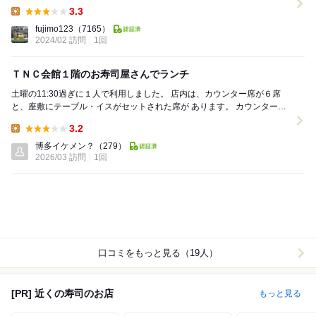
ような地元食材店。 一般人も気軽に利用で...
3.3
Lunch:
fujimo123
（7165）
2024/02 訪問
1回
ＴＮＣ会館１階のお寿司屋さんでランチ
土曜の11:30過ぎに１人で利用しました。 店内は、カウンター席が６席
と、座敷にテーブル・イスがセットされた席が あります。 カウンター席
に座りました。 店内に...
3.2
Lunch:
博多イケメン？
（279）
2026/03 訪問
1回
口コミをもっと見る（19人）
[PR] 近くの寿司のお店
もっと見る