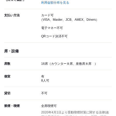
利用金額分布を見る
支払い方法
カード可
（VISA、Master、JCB、AMEX、Diners）
電子マネー不可
QRコード決済不可
席・設備
席数
16席（カウンター８席、座敷席８席 ）
個室
有
8人可
貸切
不可
禁煙・喫煙
全席喫煙可
2020年4月1日より受動喫煙対策に関する法律(改