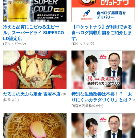
冷えと品質にこだわる生ビー
【ロケットナウ】が利用できる
ル。スーパードライ SUPERCO
食べログ掲載店舗をご紹介しま
LD認定店
す。
(アサヒビール)
(ロケットナウ)
だるまの天ぷら定食 吉塚本店
特別な生活改善は不要！？「太
(博
りにくいカラダづくり」とは？
多/天ぷら)
P
R(森永乳業株式会社)