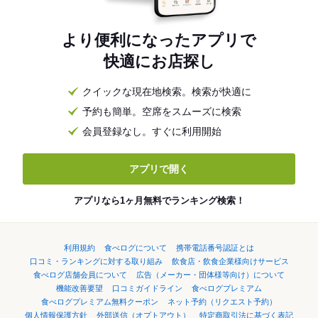
より便利になったアプリで
快適にお店探し
クイックな現在地検索。検索が快適に
予約も簡単。空席をスムーズに検索
会員登録なし。すぐに利用開始
アプリで開く
アプリなら1ヶ月無料でランキング検索！
利用規約
食べログについて
携帯電話番号認証とは
口コミ・ランキングに対する取り組み
飲食店・飲食企業様向けサービス
食べログ店舗会員について
広告（メーカー・団体様等向け）について
機能改善要望
口コミガイドライン
食べログプレミアム
食べログプレミアム無料クーポン
ネット予約（リクエスト予約）
個人情報保護方針
外部送信（オプトアウト）
特定商取引法に基づく表記