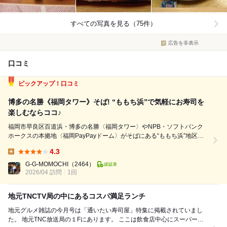
すべての写真を見る（75件）
広告を非表示
口コミ
ピックアップ！口コミ
博多の名勝《福岡タワー》そば! “ももち浜”で気軽にお寿司を
楽しむならココ♪
福岡市早良区百道浜・博多の名勝〈福岡タワー〉やNPB・ソフトバンク
ホークスの本拠地〈福岡PayPayドーム〉がそばにある“ももち浜”地区
の、地元局〈テレビ西日本〉などが入ったオフィスビル〈TNC放送会館
4.3
パヴェリア〉の1階にある寿司店。 “突き出し”から始まり、メインは“割烹
Lunch:
料理”、そして最後の締め...
G‐G-MOMOCHI
（2464）
2026/04 訪問
1回
地元TNCTV局の中にあるコスパ満足ランチ
地元グルメ雑誌の今月号は「通いたい寿司屋」特集に掲載されていまし
た。 地元TNC放送局の１Fにあります。 ここは飲食店中心にスーパーの