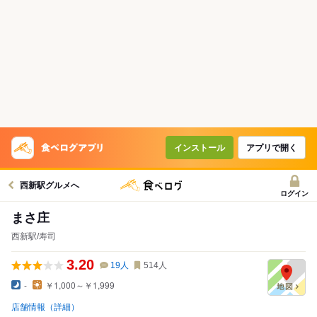
インストール
アプリで開く
西新駅グルメへ
ログイン
まさ庄
西新駅/寿司
3.20
19
人
514
人
-
￥1,000～￥1,999
店舗情報（詳細）