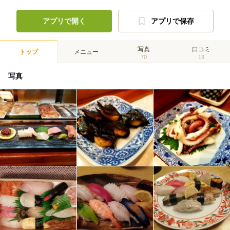
アプリで開く
アプリで保存
写真
口コミ
トップ
メニュー
70
19
写真