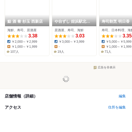
鮨 酒 肴 杉玉 西新店
や台ずし 姪浜駅北口
寿司割烹 明日香
町
海鮮、寿司、居酒屋
居酒屋、寿司、海鮮
寿司、日本料理、海
3.38
3.03
3.35
￥2,000～￥2,999
￥3,000～￥3,999
￥5,000～￥5,999
Dinner:
Dinner:
Dinner:
￥1,000～￥1,999
-
￥1,000～￥1,999
Lunch:
Lunch:
Lunch:
107人
19人
71人
広告を非表示
店舗情報（詳細）
編集
アクセス
住所を編集