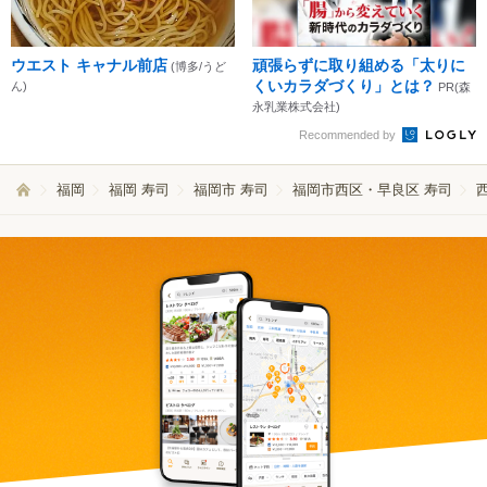
ウエスト キャナル前店
頑張らずに取り組める「太りに
(博多/うど
くいカラダづくり」とは？
ん)
PR(森
永乳業株式会社)
Recommended by
福岡
福岡 寿司
福岡市 寿司
福岡市西区・早良区 寿司