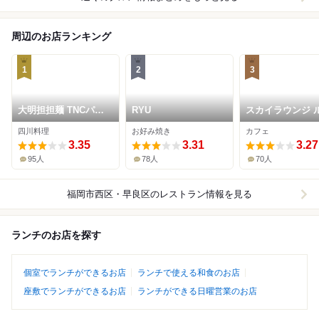
周辺のお店ランキング
1
2
3
大明担担麺 TNCパヴ
RYU
スカイラウンジ 
ェリア店
ージュ
四川料理
お好み焼き
カフェ
3.35
3.31
3.27
95人
78人
70人
福岡市西区・早良区
のレストラン情報を見る
ランチのお店を探す
個室でランチができるお店
ランチで使える和食のお店
座敷でランチができるお店
ランチができる日曜営業のお店