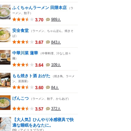
ふくちゃんラーメン 田隈本店
（ラ
ーメン、餃子）
3.70
989
人
安全食堂
（ラーメン、ちゃんぽん、焼きそ
ば）
3.67
843
人
中華川菜 蓮華
（中華料理、汁なし担々
麺）
3.64
109
人
もも焼きト酒 おがた
（焼き鳥、ラーメ
ン、居酒屋）
3.60
84
人
げんこつ
（ラーメン、餃子、からあげ）
3.57
372
人
【大人気】ひんやり冷感寝具で快
適な睡眠をあなたに。
PR（アイリスプラザ）