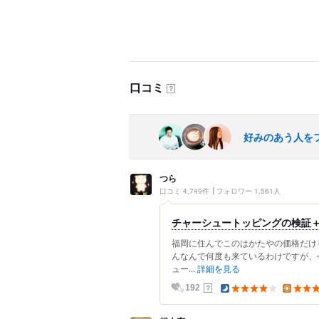
口コミ
？
好みのあう人を
つら
口コミ 4,749件
フォロワー 1,561人
チャーシュートッピングの検証
福岡に住んでこのはかたやの価格だけ
んなんで何度も来ているわけですが、
ュー...
詳細を見る
？
192