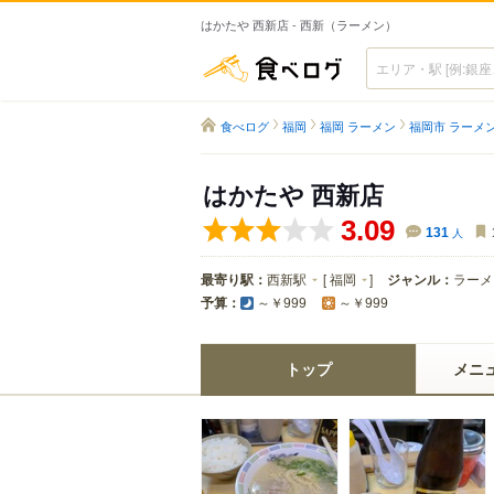
はかたや 西新店 - 西新（ラーメン）
食べログ
食べログ
福岡
福岡 ラーメン
福岡市 ラーメ
はかたや 西新店
3.09
131
人
最寄り駅：
西新駅
[
福岡
]
ジャンル：
ラーメ
予算：
～￥999
～￥999
トップ
メニ