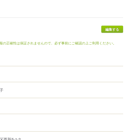
報の正確性は保証されませんので、必ず事前にご確認の上ご利用ください。
子
区
西新
5-1-2