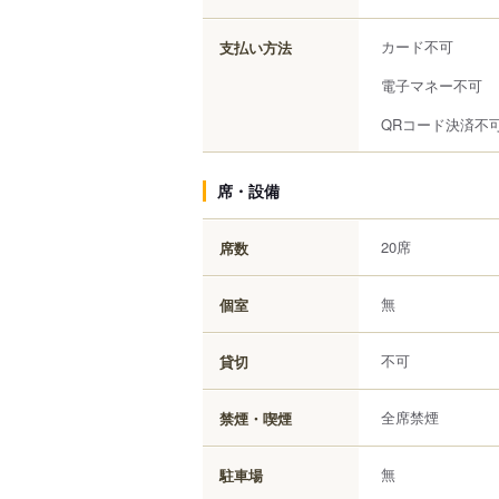
カード不可
支払い方法
電子マネー不可
QRコード決済不
席・設備
20席
席数
無
個室
不可
貸切
全席禁煙
禁煙・喫煙
無
駐車場