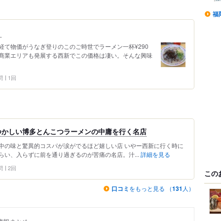
福
。
経て物価がうなぎ登りのこのご時世でラーメン一杯¥290
商業エリアも発展する西新でこの価格は凄い。そんな興味
問
1回
つかしい博多とんこつラーメンの中庸を行く名店
中の味と驚異的コスパが涙がでるほど嬉しい店 いやー西新に行く時に
い、入らずに前を通り過ぎるのが苦痛の名店。汁...
詳細を見る
問
2回
この
口コミ
をもっと見る （
131
人）