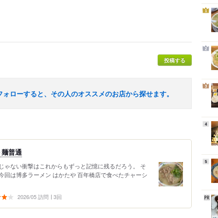
1
2
投稿する
3
フォローすると、その人のオススメのお店から探せます。
4
＋麺普通
5
じゃない衝撃はこれからもずっと記憶に残るだろう。 そ
今回は博多ラーメン はかたや 百年橋店で食べたチャーシ
2026/05 訪問
3回