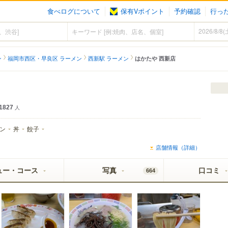
食べログについて
保有Vポイント
予約確認
行っ
ン
福岡市西区・早良区 ラーメン
西新駅 ラーメン
はかたや 西新店
1827
人
ン
丼
餃子
店舗情報（詳細）
ュー・コース
写真
口コミ
664