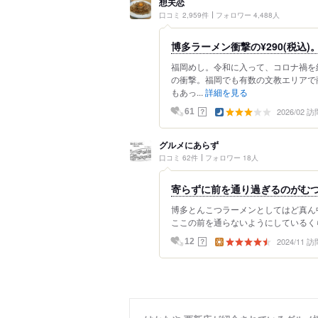
想夫恋
口コミ 2,959件
フォロワー 4,488人
博多ラーメン衝撃の¥290(税込)
福岡めし。令和に入って、コロナ禍を
の衝撃。福岡でも有数の文教エリアで
もあっ...
詳細を見る
2026/02 訪
？
61
グルメにあらず
口コミ 62件
フォロワー 18人
寄らずに前を通り過ぎるのがむ
博多とんこつラーメンとしてはど真ん
ここの前を通らないようにしているくら
2024/11 訪
？
12