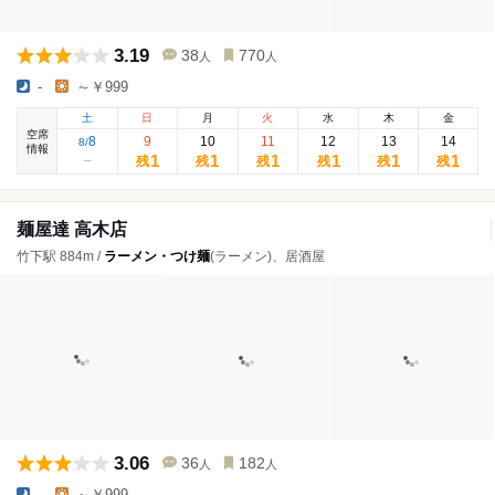
3.19
38
770
人
人
-
～￥999
土
日
月
火
水
木
金
空席
8
9
10
11
12
13
14
8
/
情報
1
1
1
1
1
1
残
残
残
残
残
残
麺屋達 高木店
竹下駅 884m /
ラーメン・つけ麺
(ラーメン)、居酒屋
3.06
36
182
人
人
-
～￥999