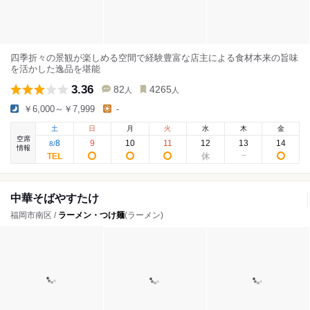
四季折々の景観が楽しめる空間で経験豊富な店主による食材本来の旨味
を活かした逸品を堪能
3.36
82
4265
人
人
￥6,000～￥7,999
-
土
日
月
火
水
木
金
空席
8
9
10
11
12
13
14
8
/
情報
中華そばやすたけ
福岡市南区 /
ラーメン・つけ麺
(ラーメン)