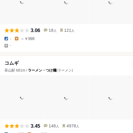
3.06
18
121
人
人
-
～￥999
-
コムギ
茶山駅 681m /
ラーメン・つけ麺
(ラーメン)
3.45
148
4978
人
人