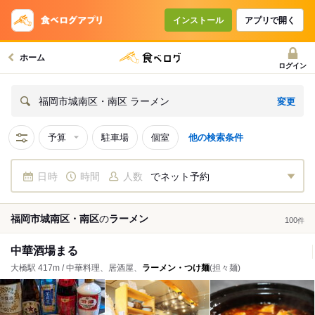
インストール
アプリで開く
ホーム
ログイン
変更
福岡市城南区・南区 ラーメン
予算
駐車場
個室
他の検索条件
日時
時間
人数
でネット予約
福岡市城南区・南区
の
ラーメン
100
件
中華酒場まる
大橋駅 417m / 中華料理、居酒屋、
ラーメン・つけ麺
(担々麺)