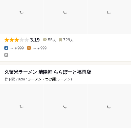
3.19
55
729
人
人
～￥999
～￥999
-
久留米ラーメン 清陽軒 ららぽーと福岡店
竹下駅 782m /
ラーメン・つけ麺
(ラーメン)