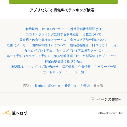
アプリなら1ヶ月無料でランキング検索！
利用規約
食べログについて
携帯電話番号認証とは
口コミ・ランキングに対する取り組み
点数について
飲食店・飲食企業様向けサービス
食べログ店舗会員について
広告（メーカー・団体様等向け）について
機能改善要望
口コミガイドライン
食べログプレミアム
食べログプレミアム無料クーポン
ネット予約（リクエスト予約）
個人情報保護方針
外部送信（オプトアウト）
特定商取引法に基づく表記
推奨環境
ヘルプ・お問い合わせ
採用情報
企業情報
キーワード一覧
サイトマップ
チェーン一覧
言語：
English
简体中文
繁體中文
한국어
日本語
ページの先頭へ
©Kakaku.com, Inc.