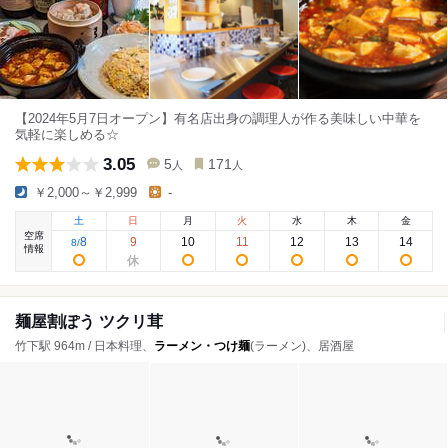
【2024年5月7日オープン】有名店出身の調理人が作る美味しい中華を
気軽に楽しめる☆
3.05
5
171
人
人
￥2,000～￥2,999
-
土
日
月
火
水
木
金
空席
8
9
10
11
12
13
14
8
/
情報
麺屋割ぽう ツクリ茸
竹下駅 964m / 日本料理、
ラーメン・つけ麺
(ラーメン)、居酒屋