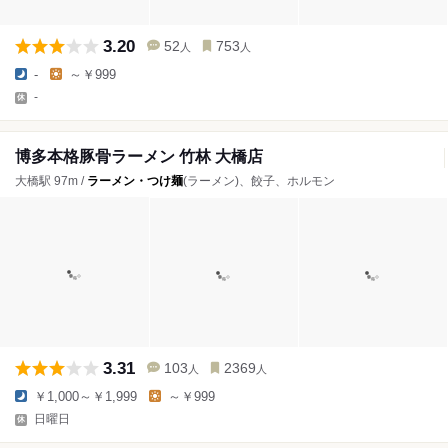
3.20
52
753
人
人
-
～￥999
-
博多本格豚骨ラーメン 竹林 大橋店
大橋駅 97m /
ラーメン・つけ麺
(ラーメン)、餃子、ホルモン
3.31
103
2369
人
人
￥1,000～￥1,999
～￥999
日曜日