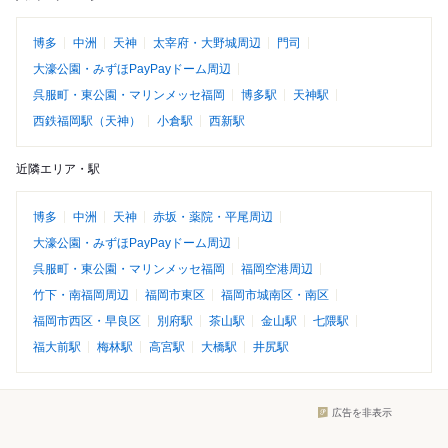
博多
中洲
天神
太宰府・大野城周辺
門司
大濠公園・みずほPayPayドーム周辺
呉服町・東公園・マリンメッセ福岡
博多駅
天神駅
西鉄福岡駅（天神）
小倉駅
西新駅
近隣エリア・駅
博多
中洲
天神
赤坂・薬院・平尾周辺
大濠公園・みずほPayPayドーム周辺
呉服町・東公園・マリンメッセ福岡
福岡空港周辺
竹下・南福岡周辺
福岡市東区
福岡市城南区・南区
福岡市西区・早良区
別府駅
茶山駅
金山駅
七隈駅
福大前駅
梅林駅
高宮駅
大橋駅
井尻駅
広告を非表示