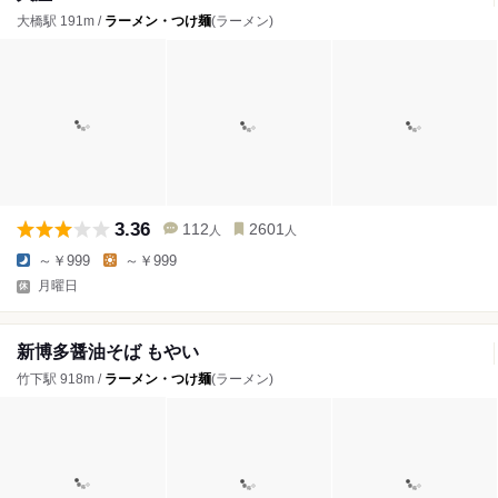
大橋駅 191m /
ラーメン・つけ麺
(ラーメン)
3.36
112
2601
人
人
～￥999
～￥999
月曜日
新博多醤油そば もやい
竹下駅 918m /
ラーメン・つけ麺
(ラーメン)