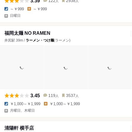
3.39
122
2938
人
人
～￥999
～￥999
日曜日
福岡太麺 NO RAMEN
井尻駅 39m /
ラーメン・つけ麺
(ラーメン)
3.45
119
3537
人
人
￥1,000～￥1,999
￥1,000～￥1,999
月曜日、木曜日
清陽軒 横手店