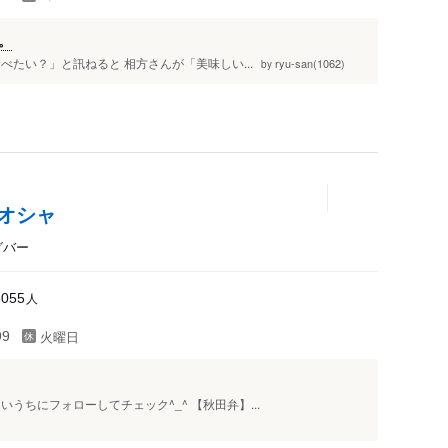
。
たい？」と訊ねると 相方さんが「美味しい...
ryu-san(1062)
by
オシャ
グバー
人
6055
火曜日
99
うちにフォローしてチェック^_^ 【秋田弁】...