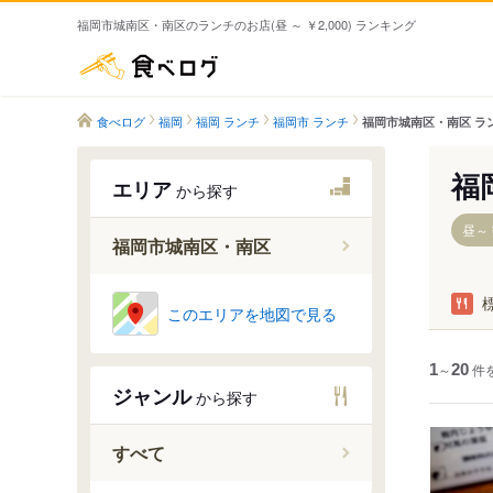
福岡市城南区・南区のランチのお店(昼 ～ ￥2,000) ランキング
食べログ
食べログ
福岡
福岡 ランチ
福岡市 ランチ
福岡市城南区・南区 ラ
福
エリア
から探す
昼～￥
福岡市城南区・南区
別府駅
このエリアを地図で見る
茶山駅
金山駅
1
～
20
件
ジャンル
から探す
七隈駅
福大前駅
すべて
梅林駅
高宮駅