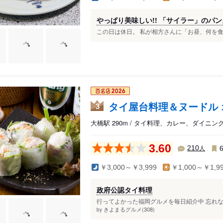
やっぱり美味しい!! 「サイラー」のパン
この日は休日。 私が相方さんに「お昼、何を食べ
タイ屋台料理＆ヌードル 
3
大橋駅 290m / タイ料理、カレー、ダイニン
3.60
人
210
￥3,000～￥3,999
￥1,000～￥1,9
政府公認タイ料理
行ってよかった福岡グルメを毎日紹介中 忘れない
きよまるグルメ(308)
by