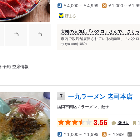
￥4,000～￥4,999
￥1,000～￥1,9
貯まる
大橋の人気店「バクロ」さんで、さくっ
市内で数店舗展開されている焼肉屋、「バクロ」
ryu-san(1062)
by
ト予約
空席情報
一九ラーメン 老司本店
7
福岡市南区 / ラーメン、餃子
3.56
人
369
-
￥1,000～￥1,999
～￥999