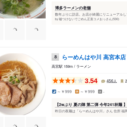
博多ラーメンの老舗
数年ぶりに訪店。お店が綺麗にリニューアルしてる
嘘つけないでごめん正直コメおっさん(530)
by
らーめんはや川 高宮本店
8
高宮駅 159m / ラーメン
3.54
人
456
-
～￥999
～￥999
【2wぶり 夏の陣 第二弾 今年241杯麺 
昨日の夜麺は「らーめんはや川」さん 住所 福岡県福