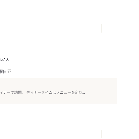
人
157
曜日
ナーで訪問。 ディナータイムはメニューを定期...