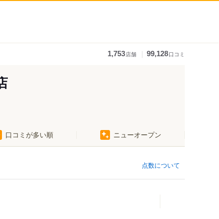
｜
1,753
99,128
店舗
口コミ
店
口コミが多い順
ニューオープン
点数について