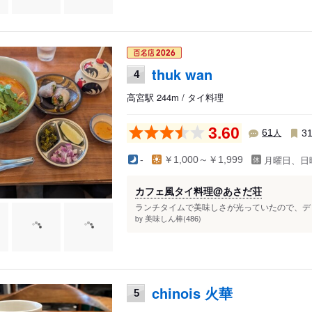
thuk wan
4
高宮駅 244m / タイ料理
3.60
人
61
3
月曜日、日
-
￥1,000～￥1,999
カフェ風タイ料理@あさだ荘
ランチタイムで美味しさが光っていたので、ディ
美味しん棒(486)
by
chinois 火華
5