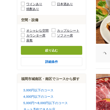
ワインあり
日本酒あり
焼酎あり
空間・設備
オシャレな空間
カップルシート
カウンター席
ソファー席
座敷
絞り込む
詳細条件
福岡市城南区・南区でコースから探す
3,000円以下のコース
4,000円以下のコース
5,000円〜8,000円以下のコース
ネット予約できるお店