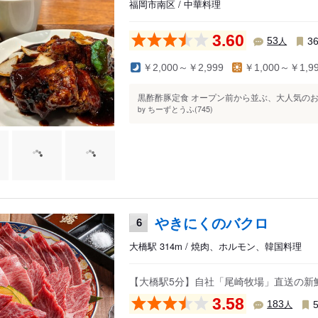
福岡市南区 / 中華料理
3.60
人
53
3
￥2,000～￥2,999
￥1,000～￥1,9
黒酢酢豚定食 オープン前から並ぶ、大人気のお
ちーずとうふ(745)
by
やきにくのバクロ
6
大橋駅 314m / 焼肉、ホルモン、韓国料理
【大橋駅5分】自社「尾崎牧場」直送の新
3.58
人
183