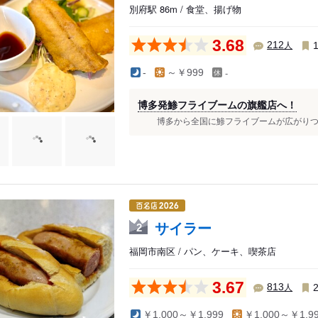
別府駅 86m / 食堂、揚げ物
3.68
人
212
-
-
～￥999
博多発鯵フライブームの旗艦店へ！
博多から全国に鯵フライブームが広がりつつある
サイラー
2
福岡市南区 / パン、ケーキ、喫茶店
3.67
人
813
￥1,000～￥1,999
￥1,000～￥1,9