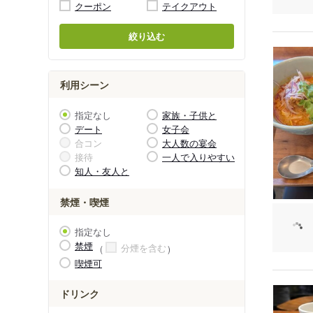
クーポン
テイクアウト
絞り込む
利用シーン
指定なし
家族・子供と
デート
女子会
合コン
大人数の宴会
接待
一人で入りやすい
知人・友人と
禁煙・喫煙
指定なし
禁煙
分煙を含む
喫煙可
ドリンク