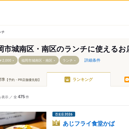
ンチ
岡市城南区・南区のランチに使えるお
詳細条件
2,000
福岡市城南区・南区
ランチ
標準
ランキング
【予約・PR店舗優先順】
井尻駅
を表示
／
全
475
件
あじフライ食堂かば
1