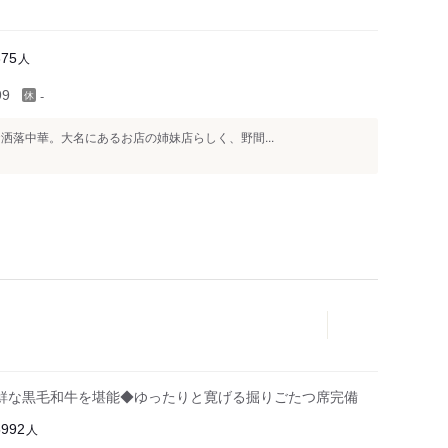
人
675
-
99
洒落中華。大名にあるお店の姉妹店らしく、野間...
鮮な黒毛和牛を堪能◆ゆったりと寛げる掘りごたつ席完備
人
5992