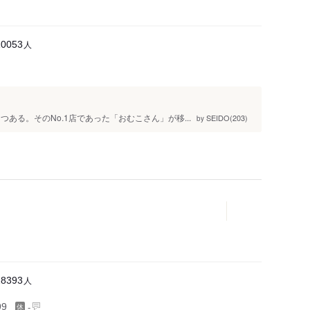
人
10053
。そのNo.1店であった「おむこさん」が移...
SEIDO(203)
by
人
28393
-
99