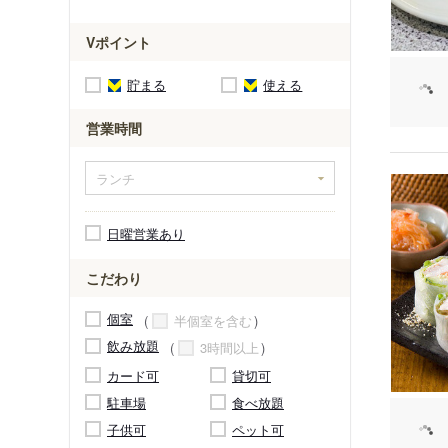
Vポイント
貯まる
使える
営業時間
日曜営業あり
こだわり
個室
半個室を含む
飲み放題
3時間以上
カード可
貸切可
駐車場
食べ放題
子供可
ペット可