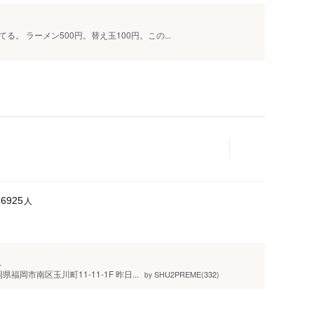
。 ラーメン500円。替え玉100円。この...
人
26925
】
岡市南区玉川町11-11-1F 昨日...
SHU2PREME(332)
by