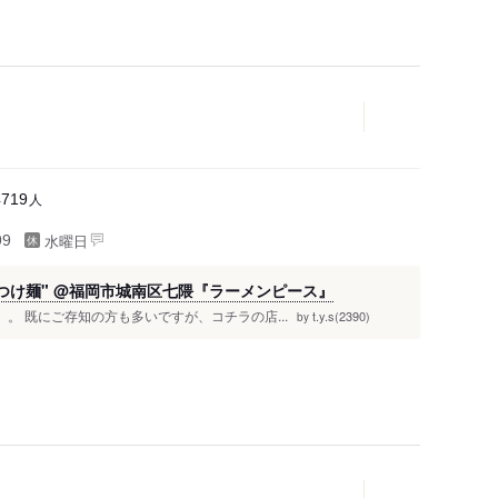
人
4719
水曜日
99
つけ麺" @福岡市城南区七隈『ラーメンピース』
」。 既にご存知の方も多いですが、コチラの店...
t.y.s(2390)
by