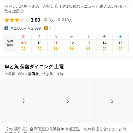
ジャンボ焼鳥・釜めしが旨い店！約140種のメニューが税込308円♪食べ
飲み放題◎
3.00
6
213
人
人
￥2,000～￥2,999
-
日
月
火
水
木
金
土
空席
9
10
11
12
13
14
15
8
/
情報
串と魚 個室ダイニング 土竜
大橋駅 109m /
居酒屋
、焼き鳥、海鮮
【大橋駅1分】全席個室◎長浜鮮魚市場直送「お刺身盛り合わせ」と備