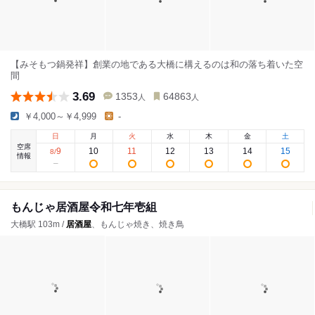
【みそもつ鍋発祥】創業の地である大橋に構えるのは和の落ち着いた空
間
3.69
1353
64863
人
人
￥4,000～￥4,999
-
日
月
火
水
木
金
土
空席
9
10
11
12
13
14
15
8
/
情報
もんじゃ居酒屋令和七年壱組
大橋駅 103m /
居酒屋
、もんじゃ焼き、焼き鳥