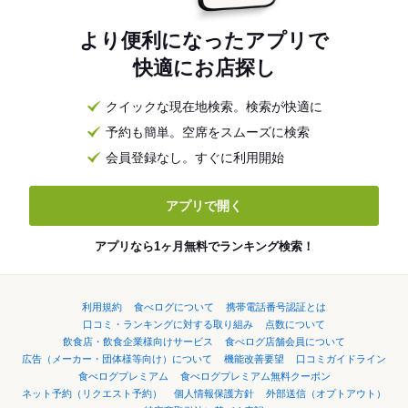
より便利になったアプリで
快適にお店探し
クイックな現在地検索。検索が快適に
予約も簡単。空席をスムーズに検索
会員登録なし。すぐに利用開始
アプリで開く
アプリなら1ヶ月無料でランキング検索！
利用規約
食べログについて
携帯電話番号認証とは
口コミ・ランキングに対する取り組み
点数について
飲食店・飲食企業様向けサービス
食べログ店舗会員について
広告（メーカー・団体様等向け）について
機能改善要望
口コミガイドライン
食べログプレミアム
食べログプレミアム無料クーポン
ネット予約（リクエスト予約）
個人情報保護方針
外部送信（オプトアウト）