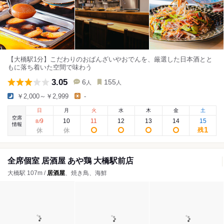
【大橋駅1分】こだわりのおばんざいやおでんを、厳選した日本酒とと
もに落ち着いた空間で味わう
3.05
6
155
人
人
￥2,000～￥2,999
-
日
月
火
水
木
金
土
空席
9
10
11
12
13
14
15
8
/
情報
1
残
全席個室 居酒屋 あや鶏 大橋駅前店
大橋駅 107m /
居酒屋
、焼き鳥、海鮮