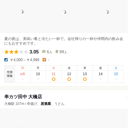
夏の夜は、美味い肴と冷たい一杯で。会社帰りの一杯や仲間内の飲み会
にもおすすめです。
3.05
6
99
人
人
￥4,000～￥4,999
-
日
月
火
水
木
金
土
空席
9
10
11
12
13
14
15
8
/
情報
串カツ田中 大橋店
大橋駅 107m / 串揚げ、
居酒屋
、うどん