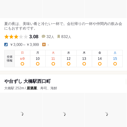
夏の夜は、美味い肴と冷たい一杯で。会社帰りの一杯や仲間内の飲み会
にもおすすめです。
3.08
32
832
人
人
￥3,000～￥3,999
-
日
月
火
水
木
金
土
空席
9
10
11
12
13
14
15
8
/
情報
や台ずし 大橋駅西口町
大橋駅 252m /
居酒屋
、寿司、海鮮