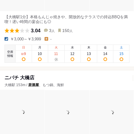
【大橋駅1分】本格もんじゃ焼きや、開放的なテラスでの持込BBQを満
喫！遅い時間の宴会にも◎
3.04
3
150
人
人
￥3,000～￥3,999
-
日
月
火
水
木
金
土
空席
9
10
11
12
13
14
15
8
/
情報
ニパチ 大橋店
大橋駅 153m /
居酒屋
、もつ鍋、海鮮