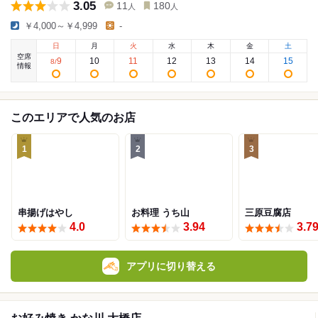
3.05
11
180
人
人
￥4,000～￥4,999
-
日
月
火
水
木
金
土
空席
9
10
11
12
13
14
15
8
/
情報
このエリアで人気のお店
1
2
3
串揚げはやし
お料理 うち山
三原豆腐店
4.0
3.94
3.7
アプリに切り替える