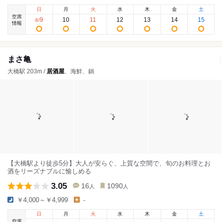
日
月
火
水
木
金
土
空席
9
10
11
12
13
14
15
8
/
情報
まさ亀
大橋駅 203m /
居酒屋
、海鮮、鍋
【大橋駅より徒歩5分】大人が安らぐ、上質な空間で、旬のお料理とお
酒をリーズナブルに愉しめる
3.05
16
1090
人
人
￥4,000～￥4,999
-
日
月
火
水
木
金
土
空席