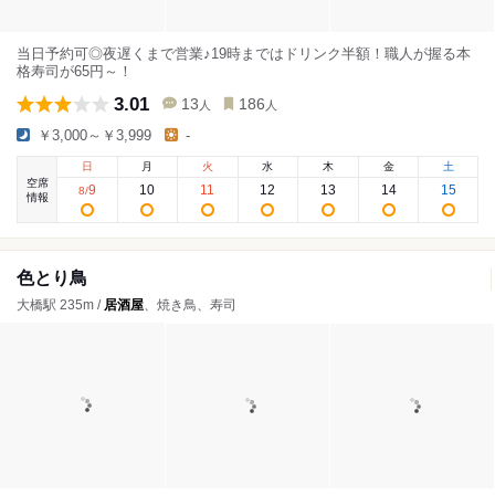
当日予約可◎夜遅くまで営業♪19時まではドリンク半額！職人が握る本
格寿司が65円～！
3.01
13
186
人
人
￥3,000～￥3,999
-
日
月
火
水
木
金
土
空席
9
10
11
12
13
14
15
8
/
情報
色とり鳥
大橋駅 235m /
居酒屋
、焼き鳥、寿司