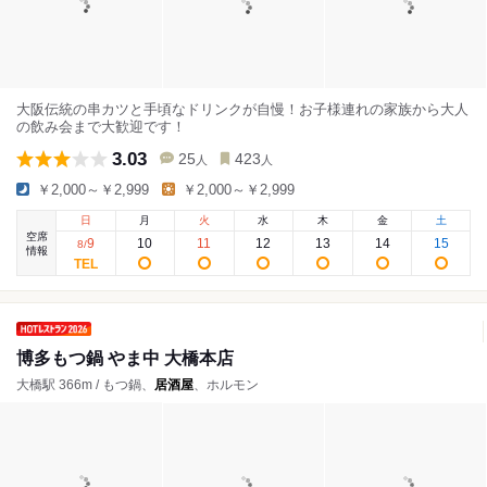
大阪伝統の串カツと手頃なドリンクが自慢！お子様連れの家族から大人
の飲み会まで大歓迎です！
3.03
25
423
人
人
￥2,000～￥2,999
￥2,000～￥2,999
日
月
火
水
木
金
土
空席
9
10
11
12
13
14
15
8
/
情報
博多もつ鍋 やま中 大橋本店
大橋駅 366m / もつ鍋、
居酒屋
、ホルモン