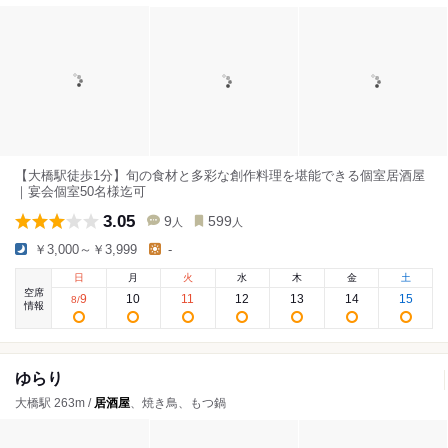
【大橋駅徒歩1分】旬の食材と多彩な創作料理を堪能できる個室居酒屋
｜宴会個室50名様迄可
3.05
9
599
人
人
￥3,000～￥3,999
-
日
月
火
水
木
金
土
空席
9
10
11
12
13
14
15
8
/
情報
ゆらり
大橋駅 263m /
居酒屋
、焼き鳥、もつ鍋