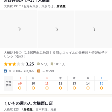
お好み焼き かな川 大橋店
大橋駅 191m / お好み焼き、焼きそば、
居酒屋
大橋駅3分◇【1,650円飲み放題】多彩なスタイルの鉄板焼と特製柚子ド
リンクで乾杯！
3.25
57
1011
人
人
￥3,000～￥3,999
～￥999
日
月
火
水
木
金
土
空席
9
10
11
12
13
14
15
8
/
情報
くいもの屋わん 大橋西口店
大橋駅 123m /
居酒屋
、日本料理、海鮮