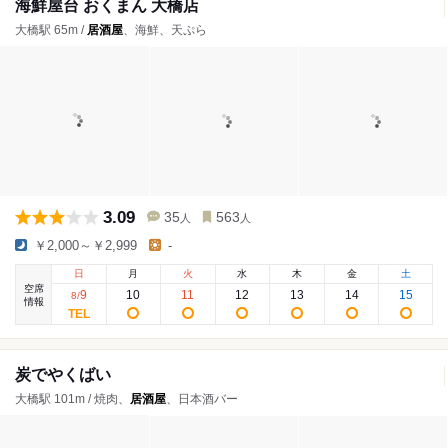
海鮮屋台 おくまん 大橋店
大橋駅 65m /
居酒屋
、海鮮、天ぷら
3.09
35
563
人
人
￥2,000～￥2,999
-
日
月
火
水
木
金
土
空席
9
10
11
12
13
14
15
8
/
情報
炭でやくばい
大橋駅 101m / 焼肉、
居酒屋
、日本酒バー