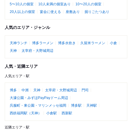
5〜10人の個室
10人未満の個室あり
10〜20人の個室
20人以上の個室
宴会に使える
座敷あり
掘りごたつあり
人気のエリア・ジャンル
天神ランチ
博多ラーメン
博多水炊き
久留米ラーメン
小倉
天神
太宰府・大野城周辺
人気・近隣エリア
人気エリア・駅
博多
中洲
天神
太宰府・大野城周辺
門司
大濠公園・みずほPayPayドーム周辺
呉服町・東公園・マリンメッセ福岡
博多駅
天神駅
西鉄福岡駅（天神）
小倉駅
西新駅
近隣エリア・駅