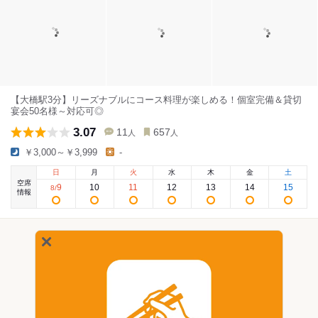
【大橋駅3分】リーズナブルにコース料理が楽しめる！個室完備＆貸切
宴会50名様～対応可◎
3.07
11
657
人
人
￥3,000～￥3,999
-
日
月
火
水
木
金
土
空席
9
10
11
12
13
14
15
8
/
情報