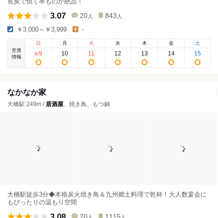
長炭で焼く串ものが絶品！
3.07
20
843
人
人
￥3,000～￥3,999
-
日
月
火
水
木
金
土
空席
9
10
11
12
13
14
15
8
/
情報
なかなか家
大橋駅 249m /
居酒屋
、焼き鳥、もつ鍋
大橋駅徒歩3分◆本格炭火焼き鳥＆九州郷土料理で乾杯！大人数宴会に
もぴったりの温もり空間
3.08
20
1115
人
人