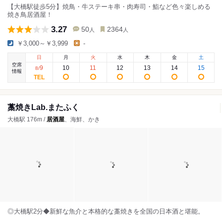
【大橋駅徒歩5分】焼鳥・牛ステーキ串・肉寿司・鮨など色々楽しめる
焼き鳥居酒屋！
3.27
50
2364
人
人
￥3,000～￥3,999
-
日
月
火
水
木
金
土
空席
9
10
11
12
13
14
15
8
/
情報
藁焼きLab.またふく
大橋駅 176m /
居酒屋
、海鮮、かき
◎大橋駅2分◆新鮮な魚介と本格的な藁焼きを全国の日本酒と堪能。