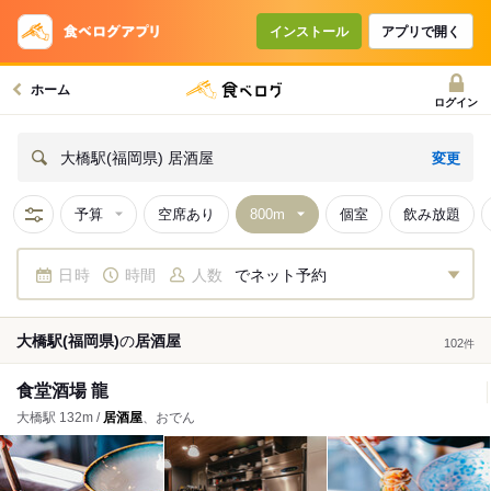
インストール
アプリで開く
ホーム
ログイン
変更
大橋駅(福岡県) 居酒屋
予算
空席あり
個室
飲み放題
日時
時間
人数
でネット予約
大橋駅(福岡県)
の
居酒屋
102
件
食堂酒場 龍
大橋駅 132m /
居酒屋
、おでん