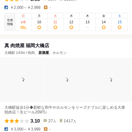
￥2,000～￥2,999
-
日
月
火
水
木
金
土
空席
9
10
11
12
13
14
15
8
/
情報
真 肉焼屋 福岡大橋店
大橋駅 143m / 焼肉、
居酒屋
、ホルモン
大橋駅徒歩1分◆新鮮な和牛やホルモンをリーズナブルに楽しめる大衆
焼肉店！生ビール209円♪
3.10
27
1417
人
人
￥3,000～￥3,999
-