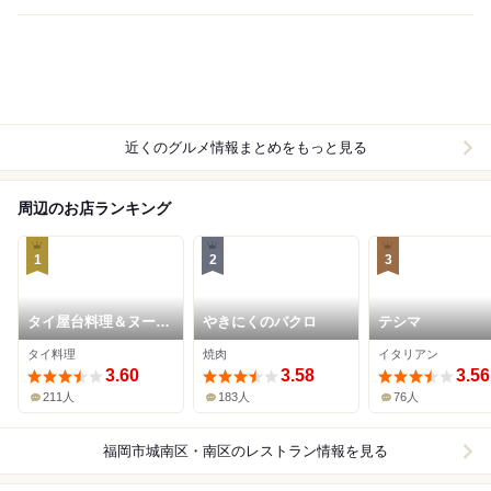
近くのグルメ情報まとめをもっと見る
周辺のお店ランキング
1
2
3
タイ屋台料理＆ヌード
やきにくのバクロ
テシマ
ル オシャ
タイ料理
焼肉
イタリアン
3.60
3.58
3.56
211人
183人
76人
福岡市城南区・南区
のレストラン情報を見る