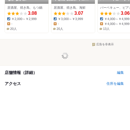
グ 土竜
ジ ぶどうの樹
居酒屋、焼き鳥、もつ鍋
居酒屋、焼き鳥、海鮮
fukuoka
3.08
3.07
3.06
￥2,000～￥2,999
￥3,000～￥3,999
￥4,000～￥4,999
Dinner:
Dinner:
Dinner:
-
-
￥4,000～￥4,999
Lunch:
Lunch:
Lunch:
20人
20人
13人
広告を非表示
店舗情報（詳細）
編集
アクセス
住所を編集