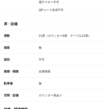
電子マネー不可
QRコード決済不可
席・設備
席数
21席（カウンター9席、テーブル12席）
個室
無
貸切
不可
禁煙・喫煙
全席禁煙
駐車場
無
空間・設備
カウンター席あり