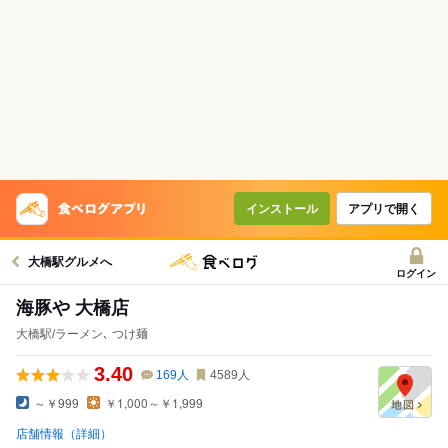
インストール
アプリで開く
大橋駅グルメへ
ログイン
海豚や 大橋店
大橋駅/ラーメン､ つけ麺
3.40
169
人
4589
人
～￥999
￥1,000～￥1,999
店舗情報（詳細）