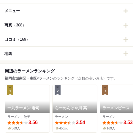
メニュー
写真
（368）
口コミ
（169）
地図
周辺のラーメンランキング
福岡市城南区・南区
×
ラーメン
のランキング（点数の高いお店）です。
1
2
3
一九ラーメン 老司本
らーめんはや川 高宮
ラーメンピース
店
本店
ラーメン、餃子
ラーメン
ラーメン
3.56
3.54
3.53
369人
456人
169人