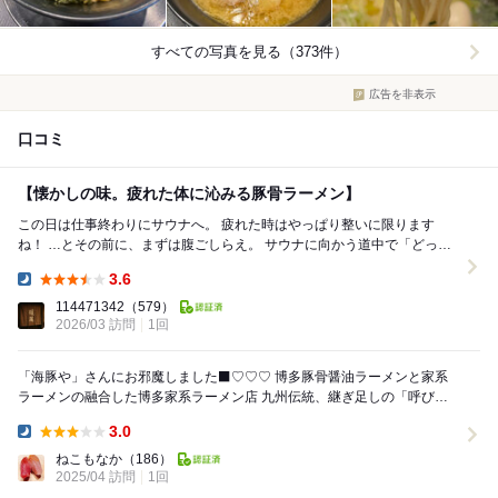
すべての写真を見る（373件）
広告を非表示
口コミ
【懐かしの味。疲れた体に沁みる豚骨ラーメン】
この日は仕事終わりにサウナへ。 疲れた時はやっぱり整いに限ります
ね！ …とその前に、まずは腹ごしらえ。 サウナに向かう道中で「どっか
いい店ないかな〜」と探していたらヒット...
3.6
Dinner:
114471342
（579）
2026/03 訪問
1回
「海豚や」さんにお邪魔しました‍⬛♡♡♡ 博多豚骨醤油ラーメンと家系
ラーメンの融合した博多家系ラーメン店 九州伝統、継ぎ足しの「呼び戻
し技法」でとったスープに、地鶏油を...
3.0
Dinner:
ねこもなか
（186）
2025/04 訪問
1回