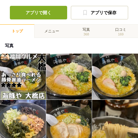
アプリで開く
アプリで保存
写真
口コミ
トップ
メニュー
368
169
写真