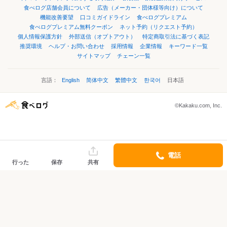
食べログ店舗会員について
広告（メーカー・団体様等向け）について
機能改善要望
口コミガイドライン
食べログプレミアム
食べログプレミアム無料クーポン
ネット予約（リクエスト予約）
個人情報保護方針
外部送信（オプトアウト）
特定商取引法に基づく表記
推奨環境
ヘルプ・お問い合わせ
採用情報
企業情報
キーワード一覧
サイトマップ
チェーン一覧
言語：
English
简体中文
繁體中文
한국어
日本語
©Kakaku.com, Inc.
電話
行った
保存
共有