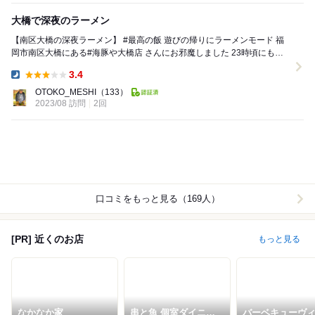
大橋で深夜のラーメン
【南区大橋の深夜ラーメン】 #最高の飯 遊びの帰りにラーメンモード 福
岡市南区大橋にある#海豚や大橋店 さんにお邪魔しました 23時頃にも関
わらず、店内はほとんど満...
3.4
Dinner:
OTOKO_MESHI
（133）
2023/08 訪問
2回
口コミをもっと見る（169人）
[PR] 近くのお店
もっと見る
なかなか家
串と魚 個室ダイニン
バーベキューヴ