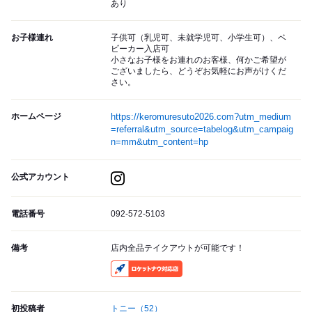
あり
お子様連れ
子供可（乳児可、未就学児可、小学生可）、ベ
ビーカー入店可
小さなお子様をお連れのお客様、何かご希望が
ございましたら、どうぞお気軽にお声がけくだ
さい。
ホームページ
https://keromuresuto2026.com?utm_medium
=referral&utm_source=tabelog&utm_campaig
n=mm&utm_content=hp
公式アカウント
電話番号
092-572-5103
備考
店内全品テイクアウトが可能です！
RocketNow
初投稿者
トニー
（52）