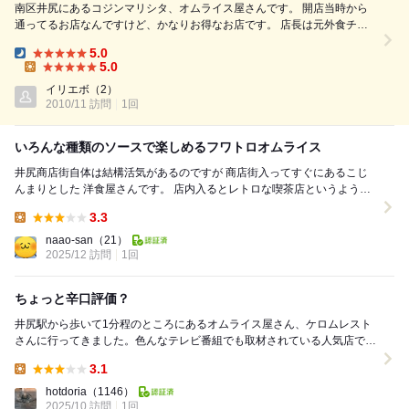
南区井尻にあるコジンマリシタ、オムライス屋さんです。 開店当時から
通ってるお店なんですけど、かなりお得なお店です。 店長は元外食チェ
ーンのエリアマネージャーまで若くしてのし上がった外食を知り尽くした
5.0
方なので 間違いはタブンありませんｗ この味をこの料金とサービスで提
Dinner:
5.0
供できるのは神業といっていいくらいです。 福岡市１位（福岡県４位）
Lunch:
イリエボ
（2）
を取ったデミチーズオムライスもランキング中最安値の４９...
2010/11 訪問
1回
いろんな種類のソースで楽しめるフワトロオムライス
井尻商店街自体は結構活気があるのですが 商店街入ってすぐにあるこじ
んまりとした 洋食屋さんです。 店内入るとレトロな喫茶店というような
雰囲気があり、漫画も多く置いてて ...
3.3
Lunch:
naao-san
（21）
2025/12 訪問
1回
ちょっと辛口評価？
井尻駅から歩いて1分程のところにあるオムライス屋さん、ケロムレスト
さんに行ってきました。色んなテレビ番組でも取材されている人気店で、
席はちょうど満席だったため外で少々待つことに。外...
3.1
Lunch:
hotdoria
（1146）
2025/10 訪問
1回