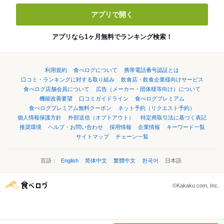
アプリで開く
アプリなら1ヶ月無料でランキング検索！
利用規約
食べログについて
携帯電話番号認証とは
口コミ・ランキングに対する取り組み
飲食店・飲食企業様向けサービス
食べログ店舗会員について
広告（メーカー・団体様等向け）について
機能改善要望
口コミガイドライン
食べログプレミアム
食べログプレミアム無料クーポン
ネット予約（リクエスト予約）
個人情報保護方針
外部送信（オプトアウト）
特定商取引法に基づく表記
推奨環境
ヘルプ・お問い合わせ
採用情報
企業情報
キーワード一覧
サイトマップ
チェーン一覧
言語：
English
简体中文
繁體中文
한국어
日本語
©Kakaku.com, Inc.