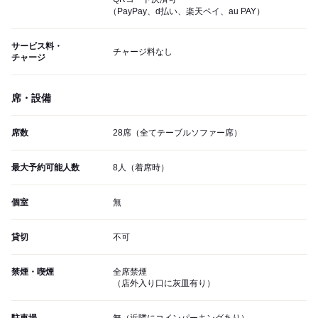
（PayPay、d払い、楽天ペイ、au PAY）
サービス料・
チャージ料なし
チャージ
席・設備
席数
28席（全てテーブルソファー席）
最大予約可能人数
8人（着席時）
個室
無
貸切
不可
禁煙・喫煙
全席禁煙
（店外入り口に灰皿有り）