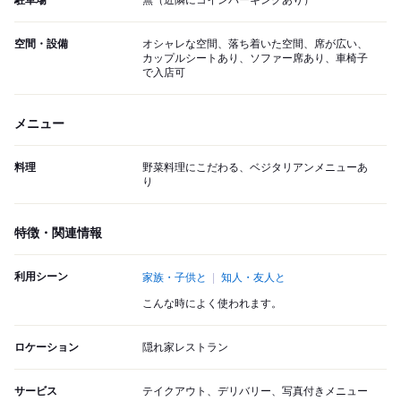
駐車場
無（近隣にコインパーキングあり）
空間・設備
オシャレな空間、落ち着いた空間、席が広い、
カップルシートあり、ソファー席あり、車椅子
で入店可
メニュー
料理
野菜料理にこだわる、ベジタリアンメニューあ
り
特徴・関連情報
利用シーン
家族・子供と
知人・友人と
こんな時によく使われます。
ロケーション
隠れ家レストラン
サービス
テイクアウト、デリバリー、写真付きメニュー