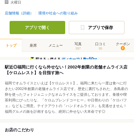
火曜日
店舗情報（詳細）
環境や社会への取り組み
アプリで開く
アプリで保存
写真
口コミ
クーポン
トップ
座席
メニュー
397
95
2
50
貯まる・使える
ディナーで人数×
pt
駅近◎福岡に行くなら外せない！2002年創業の老舗オムライス店
【ケロムレスト】を目指す旅へ
福岡でオムライスといえば【ケロムレスト】。福岡に来たら一度は食べに行
きたい2002年創業の老舗オムライス店です。歴史に裏打ちされた、糸島産の
卵を使ったフォトジェニックなオムライスをご提供しております。食後や喫
茶利用にぴったりな、「ケロムブレンドコーヒー」や日替わりの「ケロパフ
ェ」などもご用意。テイクアウトの「ハンドオムライス」も見逃せません！
福岡グルメの旅を計画するなら、絶対に外せない大本命です◎
お店のこだわり