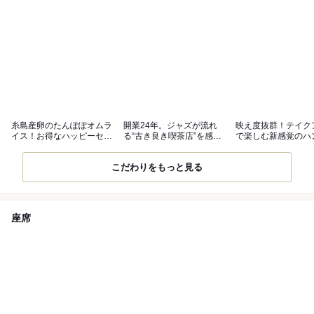
糸島産卵のたんぽぽオムラ
開業24年。ジャズが流れ
映え度抜群！テイク
イス！お得なハッピーセッ
る“古き良き喫茶店”を感じ
で楽しむ新感覚のハ
トもご用意
る店内
ムライス
こだわりをもっと見る
座席