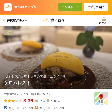
コースで使えるクーポン
戻る
インストール
アプリで開く
井尻駅グルメへ
クーポンを利用せず予約する
ログイン
公式
お陰様で24周年！福岡の老舗オムライス店
ケロムレスト
井尻駅/オムライス､ 喫茶店､ カフェ
3.36
95
人
5183
人
￥1,000～￥1,999
￥1,000～￥1,999