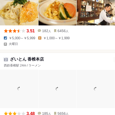
3.51
182
6456
人
人
￥5,000～￥5,999
￥1,000～￥1,999
火曜日
ざいとん 香椎本店
2
西鉄香椎駅 24m / ラーメン
3.48
185
5656
人
人