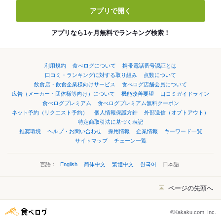
アプリで開く
アプリなら1ヶ月無料でランキング検索！
利用規約
食べログについて
携帯電話番号認証とは
口コミ・ランキングに対する取り組み
点数について
飲食店・飲食企業様向けサービス
食べログ店舗会員について
広告（メーカー・団体様等向け）について
機能改善要望
口コミガイドライン
食べログプレミアム
食べログプレミアム無料クーポン
ネット予約（リクエスト予約）
個人情報保護方針
外部送信（オプトアウト）
特定商取引法に基づく表記
推奨環境
ヘルプ・お問い合わせ
採用情報
企業情報
キーワード一覧
サイトマップ
チェーン一覧
言語：
English
简体中文
繁體中文
한국어
日本語
ページの先頭へ
©Kakaku.com, Inc.