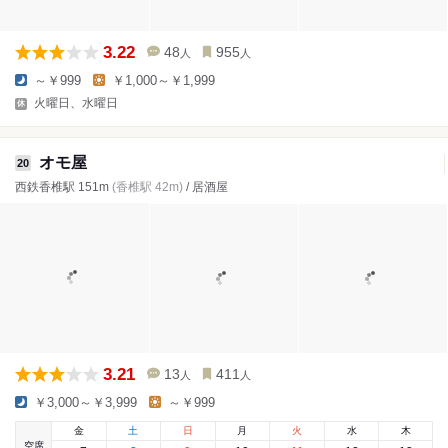
3.22
48
955
人
人
～￥999
￥1,000～￥1,999
火曜日、水曜日
オモ屋
20
西鉄香椎駅 151m
(香椎駅 42m)
/ 居酒屋
3.21
13
411
人
人
￥3,000～￥3,999
～￥999
金
土
日
月
火
水
木
空席