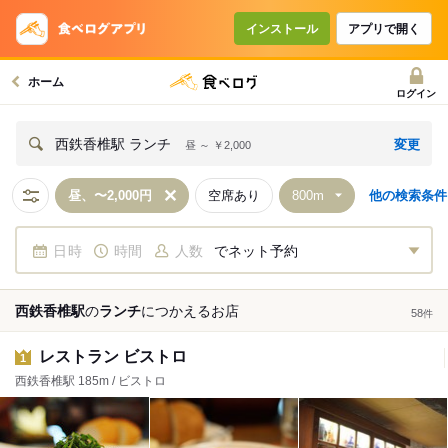
インストール
アプリで開く
ホーム
ログイン
変更
西鉄香椎駅 ランチ
昼 ～ ￥2,000
昼、〜2,000円
空席あり
他の検索条件
日時
時間
人数
でネット予約
西鉄香椎駅
の
ランチ
につかえる
お店
58
件
レストラン ビストロ
1
西鉄香椎駅 185m / ビストロ