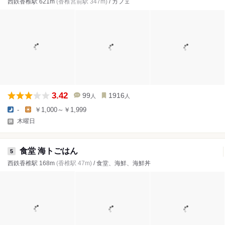
西鉄香椎駅 621m
(香椎宮前駅 347m)
/ カフェ
3.42
99
1916
人
人
-
￥1,000～￥1,999
木曜日
食堂 海トごはん
5
西鉄香椎駅 168m
(香椎駅 47m)
/ 食堂、海鮮、海鮮丼