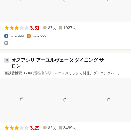
3.31
87
1927
人
人
～￥999
～￥999
-
オスアシリ アーユルヴェーダ ダイニング サ
8
ロン
西鉄香椎駅 350m
(香椎宮前駅 273m)
/ スリランカ料理、ダイニングバー、スープカレー
3.29
82
3499
人
人