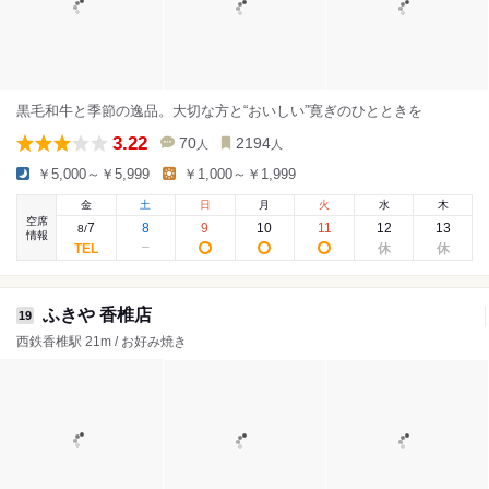
黒毛和牛と季節の逸品。大切な方と“おいしい”寛ぎのひとときを
3.22
70
2194
人
人
￥5,000～￥5,999
￥1,000～￥1,999
金
土
日
月
火
水
木
空席
7
8
9
10
11
12
13
8
/
情報
ふきや 香椎店
19
西鉄香椎駅 21m / お好み焼き