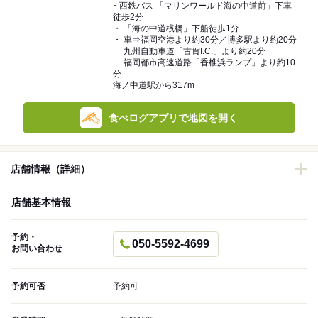
･ 西鉄バス 「マリンワールド海の中道前」下車
徒歩2分
・ 「海の中道桟橋」下船徒歩1分
・ 車⇒福岡空港より約30分／博多駅より約20分
九州自動車道「古賀I.C.」より約20分
福岡都市高速道路「香椎浜ランプ」より約10
分
海ノ中道駅から317m
食べログアプリで地図を開く
店舗情報（詳細）
店舗基本情報
予約・
050-5592-4699
お問い合わせ
予約可否
予約可