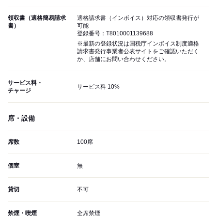
領収書（適格簡易請求
適格請求書（インボイス）対応の領収書発行が
書）
可能
登録番号：T8010001139688
※最新の登録状況は国税庁インボイス制度適格
請求書発行事業者公表サイトをご確認いただく
か、店舗にお問い合わせください。
サービス料・
サービス料 10%
チャージ
席・設備
席数
100席
個室
無
貸切
不可
禁煙・喫煙
全席禁煙