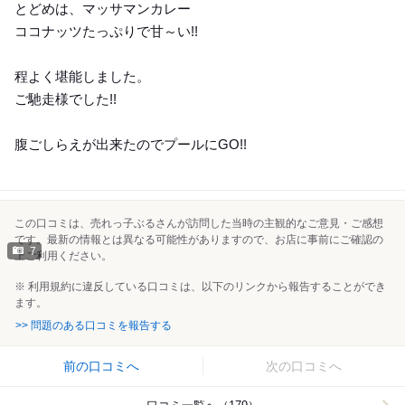
とどめは、マッサマンカレー
ココナッツたっぷりで甘～い!!
程よく堪能しました。
ご馳走様でした!!
腹ごしらえが出来たのでプールにGO!!
この口コミは、売れっ子ぶるさんが訪問した当時の主観的なご意見・ご感想
です。最新の情報とは異なる可能性がありますので、お店に事前にご確認の
7
上ご利用ください。
※ 利用規約に違反している口コミは、以下のリンクから報告することができ
ます。
>> 問題のある口コミを報告する
前の口コミへ
次の口コミへ