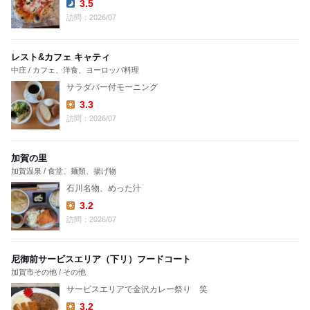
3.5
Dinner:
訪問：2026/07
レスト&カフェ キャティ
中庄 / カフェ、洋食、ヨーロッパ料理
サラダバー付モーニング
3.3
Lunch:
訪問：2026/07
加賀の里
加賀温泉 / 食堂、麺類、揚げ物
石川名物、めった汁
3.2
Lunch:
訪問：2026/07
尼御前サービスエリア（下リ）フードコート
加賀市その他 / その他
サービスエリアで金沢カレー祭り 笑
3.2