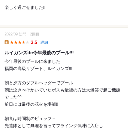
楽しく過ごせました!!!
2022/09 訪問
2回目
7
3.5
詳細
Lunch
ルイガンズde今年最後のプール!!!
今年最後のプールに来ました
福岡の高級リゾート、ルイガンズ!!!
朝と夕方のダブルヘッダーでプール
朝は泣きべそかいていたボスも最後の方は大爆笑で超ご機嫌
でした^^
前日には最後の花火を堪能!!
朝食は時間制のビュッフェ
先遣隊として無理を言ってフライング気味に入店し