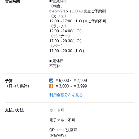
営業時間
■ 営業時間
〔朝食〕
6:45〜9:15（L.O.)※完全ご予約制
〔カフェ〕
12:00～17:00（L.O.)※ご予約不可
〔ランチ〕
12:00～14:00(L.O.)
〔ディナー〕
17:00～20:30(L.O.)
〔バー〕
17:00～20:30（L.O.)
■ 定休日
不定休
￥6,000～￥7,999
予算
（口コミ集計）
￥3,000～￥3,999
利用金額分布を見る
支払い方法
カード可
電子マネー不可
QRコード決済可
（PayPay）