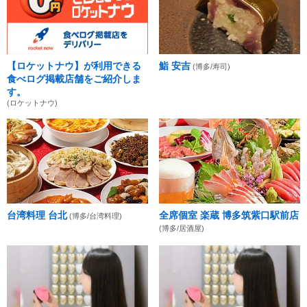
【ロケットナウ】が利用できる
鮨 安吉
(博多/寿司)
食べログ掲載店舗をご紹介しま
す。
(ロケットナウ)
台湾料理 台北
全席個室 楽蔵 博多筑紫口駅前店
(博多/台湾料理)
(博多/居酒屋)