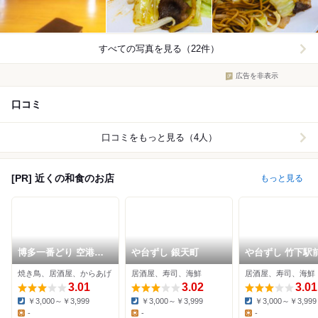
すべての写真を見る（22件）
広告を非表示
口コミ
口コミをもっと見る（4人）
[PR] 近くの和食のお店
もっと見る
博多一番どり 空港南
や台ずし 銀天町
や台ずし 竹下駅
店
焼き鳥、居酒屋、からあげ
居酒屋、寿司、海鮮
居酒屋、寿司、海鮮
3.01
3.02
3.01
￥3,000～￥3,999
￥3,000～￥3,999
￥3,000～￥3,999
Dinner:
Dinner:
Dinner:
-
-
-