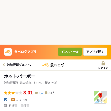
インストール
アプリで開く
雑餉隈駅グルメへ
ログイン
ホットバーボー
雑餉隈駅/お好み焼き､ おでん､ 焼きそば
3.01
4
人
84
人
-
～￥999
月曜日、日曜日