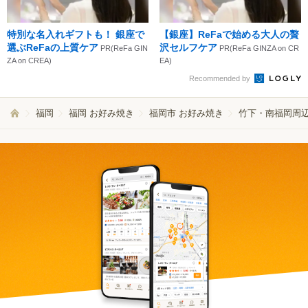
特別な名入れギフトも！ 銀座で
【銀座】ReFaで始める大人の贅
選ぶReFaの上質ケア
沢セルフケア
PR(ReFa GIN
PR(ReFa GINZA on CR
ZA on CREA)
EA)
Recommended by
福岡
福岡 お好み焼き
福岡市 お好み焼き
竹下・南福岡周辺