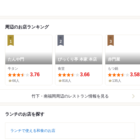
周辺のお店ランキング
1
2
3
たんや門
びっくり亭 本家 本店
赤門屋
牛タン
食堂
もつ鍋
3.76
3.66
3.58
66人
816人
135人
竹下・南福岡周辺
のレストラン情報を見る
ランチのお店を探す
ランチで使える和食のお店