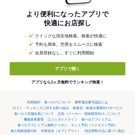
より便利になったアプリで
快適にお店探し
クイックな現在地検索。検索が快適に
予約も簡単。空席をスムーズに検索
会員登録なし。すぐに利用開始
アプリで開く
アプリなら1ヶ月無料でランキング検索！
利用規約
食べログについて
携帯電話番号認証とは
口コミ・ランキングに対する取り組み
飲食店・飲食企業様向けサービス
食べログ店舗会員について
広告（メーカー・団体様等向け）について
機能改善要望
口コミガイドライン
食べログプレミアム
食べログプレミアム無料クーポン
ネット予約（リクエスト予約）
個人情報保護方針
外部送信（オプトアウト）
特定商取引法に基づく表記