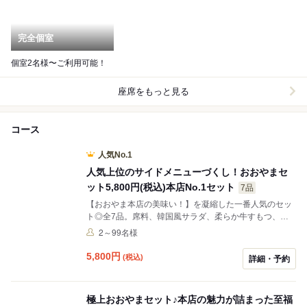
完全個室
個室2名様〜ご利用可能！
座席をもっと見る
コース
人気No.1
人気上位のサイドメニューづくし！おおやまセ
ット5,800円(税込)本店No.1セット
7品
【おおやま本店の美味い！】を凝縮した一番人気のセッ
ト◎全7品。席料、韓国風サラダ、柔らか牛すもつ、馬
ユッケ、馬刺し三種盛り、牛すじ煮込み、もつ鍋。＋
2～99名様
2,000円（税込）or2,500円(税込)で90分飲み放題を追加
可能！キャンセル規定…当日キャンセル(連絡な
5,800
円
(税込)
詳細・予約
し)100%、当日キャンセル(事前連絡あり)0%
極上おおやまセット♪本店の魅力が詰まった至福