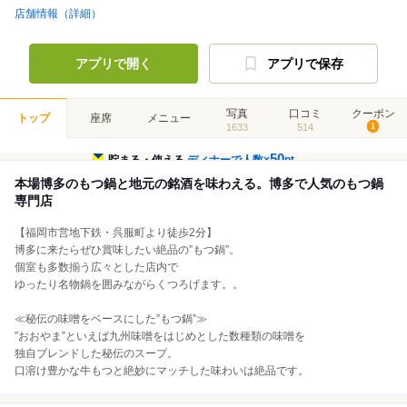
店舗情報（詳細）
アプリで開く
アプリで保存
写真
口コミ
クーポン
トップ
座席
メニュー
1633
514
1
50
貯まる・使える
ディナーで人数×
pt
本場博多のもつ鍋と地元の銘酒を味わえる。博多で人気のもつ鍋
専門店
【福岡市営地下鉄・呉服町より徒歩2分】
博多に来たらぜひ賞味したい絶品の”もつ鍋”。
個室も多数揃う広々とした店内で
ゆったり名物鍋を囲みながらくつろげます。。
≪秘伝の味噌をベースにした”もつ鍋”≫
”おおやま”といえば九州味噌をはじめとした数種類の味噌を
独自ブレンドした秘伝のスープ。
口溶け豊かな牛もつと絶妙にマッチした味わいは絶品です。