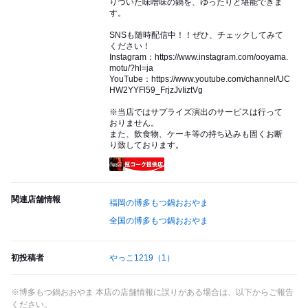
りついた味噌味の鍋を、ゆったりと堪能できま
す。
SNSも随時配信中！！ぜひ、チェックしてみて
ください！
Instagram：https://www.instagram.com/ooyama.
motu/?hl=ja
YouTube：https://www.youtube.com/channel/UC
HW2YYFl59_FrjzJvIiztVg
※当店ではサプライズ演出のサービスは行って
おりません。
また、飲食物、ケーキ等の持ち込みも固くお断
り致しております。
瓶コーク提供店
関連店舗情報
福岡の博多もつ鍋おおやま
全国の博多もつ鍋おおやま
初投稿者
やっこ1219
（1）
※博多もつ鍋おおやま 本店の店舗情報に誤りがある場合は、以下からご報告
ください。