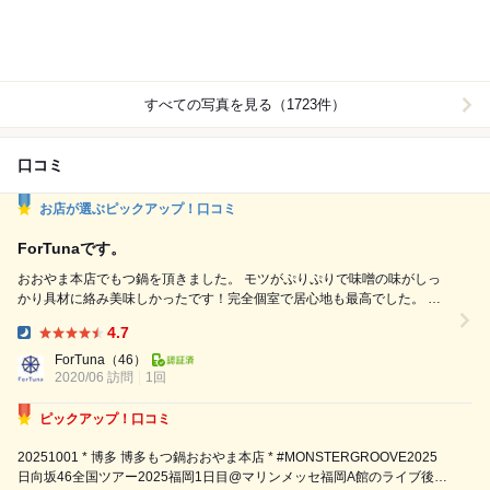
すべての写真を見る（1723件）
口コミ
お店が選ぶピックアップ！口コミ
ForTunaです。
おおやま本店でもつ鍋を頂きました。 モツがぷりぷりで味噌の味がしっ
かり具材に絡み美味しかったです！完全個室で居心地も最高でした。 ま
たいつでも行きたい(^^) その他の料理があまり無かったのでもう少しメニ
4.7
ューあっても良かったかなと個人的には思いました。
Dinner:
ForTuna
（46）
2020/06 訪問
1回
ピックアップ！口コミ
20251001 * 博多 博多もつ鍋おおやま本店 * #MONSTERGROOVE2025
日向坂46全国ツアー2025福岡1日目@マリンメッセ福岡A館のライブ後に