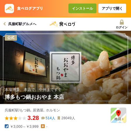
コースで使えるクーポン
戻る
インストール
アプリで開く
呉服町駅グルメへ
クーポンを利用せず予約する
ログイン
公式
本場博多、本店で。中州まですぐ
博多もつ鍋おおやま 本店
呉服町駅/もつ鍋､ 居酒屋､ ホルモン
3.28
514
人
28049
人
￥3,000～￥3,999
-