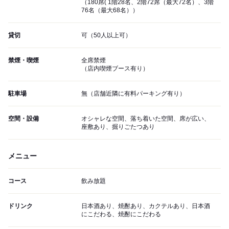
（180席( 1階28名、2階72席（最大72名）、3階
76名（最大68名））
貸切
可（50人以上可）
禁煙・喫煙
全席禁煙
（店内喫煙ブース有り）
駐車場
無（店舗近隣に有料パーキング有り）
空間・設備
オシャレな空間、落ち着いた空間、席が広い、
座敷あり、掘りごたつあり
メニュー
コース
飲み放題
ドリンク
日本酒あり、焼酎あり、カクテルあり、日本酒
にこだわる、焼酎にこだわる