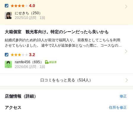
訪問。ライブ後の高揚感のまま、お店に電話して訪問、博多もつ鍋おおや
4.0
まさんは本場博多のもつ鍋と地元の銘酒を味わえる博多で人気のも...
Dinner:
にせきち
（250）
2025/10 訪問
1回
大箱個室 観光客向け。特定のシーンだったら良いかも
結婚式参列のため約10人が前泊で福岡入り。 前夜祭としてこちらを利用
させてもらいました。 途中で2人が追加参加となった際に、コースなのに
柔軟に対応してくれたりとかなりの親切...
3.2
Dinner:
ramfe456
（695）
2026/06 訪問
1回
口コミをもっと見る（514人）
店舗情報（詳細）
修正
アクセス
住所を修正