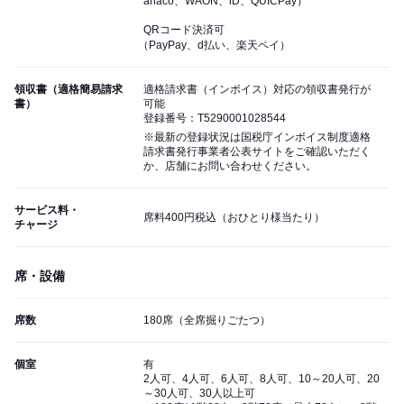
anaco、WAON、iD、QUICPay）
QRコード決済可
（PayPay、d払い、楽天ペイ）
領収書（適格簡易請求
適格請求書（インボイス）対応の領収書発行が
書）
可能
登録番号：T5290001028544
※最新の登録状況は国税庁インボイス制度適格
請求書発行事業者公表サイトをご確認いただく
か、店舗にお問い合わせください。
サービス料・
席料400円税込（おひとり様当たり）
チャージ
席・設備
席数
180席（全席掘りごたつ）
個室
有
2人可、4人可、6人可、8人可、10～20人可、20
～30人可、30人以上可