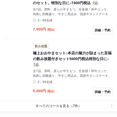
のセット。特別な日に♪7400円税込
7品
全7品。席料、柔らか牛すもつ、生食感！和牛ユッケ、
肉刺し四種盛り、牛すじ煮込み、国産牛タンステーキ、
もつ鍋。+2,000円（税込）or2,500円（税込）で飲み放
2～99名様
題90分お付けできます。※飲み放題はセットをご注文の
お客様にかぎります。キャンセル規定…当日キャンセル
7,400
円
(税込)
詳細・予約
(連絡なし)100%、当日キャンセル(事前連絡あり)0%
飲み放題
極上おおやまセット♪本店の魅力が詰まった至福
の飲み放題付きセット9400円税込特別な日に♪
7品
全7品。席料、柔らか牛すもつ、生食感！和牛ユッケ、
肉刺し四種盛り、牛すじ煮込み、国産牛タンステーキ、
もつ鍋。※90分飲み放題付き。キャンセル規定…当日キ
2～99名様
ャンセル(連絡なし)100%、当日キャンセル(事前連絡あ
り)0%
9,400
円
(税込)
詳細・予約
すべてのコースを見る（7件）