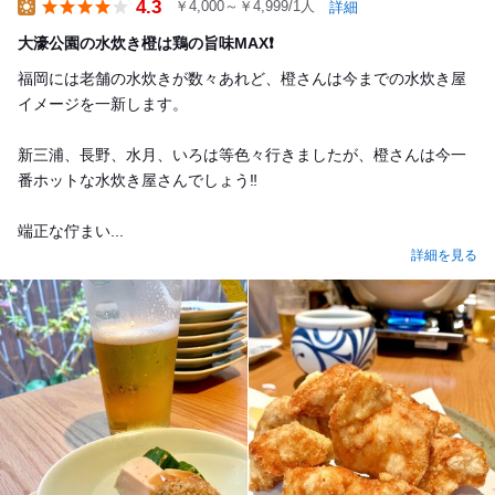
4.3
￥4,000～￥4,999/1人
詳細
Lunch
大濠公園の水炊き橙は鶏の旨味MAX❗️
福岡には老舗の水炊きが数々あれど、橙さんは今までの水炊き屋
イメージを一新します。
新三浦、長野、水月、いろは等色々行きましたが、橙さんは今一
番ホットな水炊き屋さんでしょう‼️
端正な佇まい...
詳細を見る