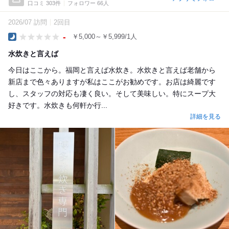
口コミ 303件
フォロワー 66人
2026/07 訪問
2回目
-
￥5,000～￥5,999/1人
Dinner
水炊きと言えば
今日はここから。福岡と言えば水炊き。水炊きと言えば老舗から
新店まで色々ありますが私はここがお勧めです。お店は綺麗です
し、スタッフの対応も凄く良い。そして美味しい。特にスープ大
好きです。水炊きも何軒か行...
詳細を見る