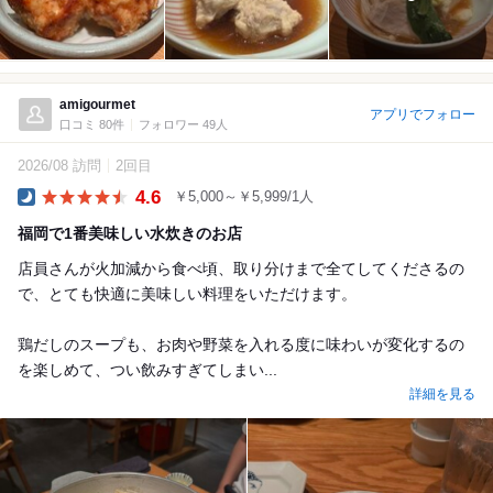
amigourmet
アプリでフォロー
口コミ 80件
フォロワー 49人
2026/08 訪問
2回目
4.6
￥5,000～￥5,999/1人
Dinner
福岡で1番美味しい水炊きのお店
店員さんが火加減から食べ頃、取り分けまで全てしてくださるの
で、とても快適に美味しい料理をいただけます。
鶏だしのスープも、お肉や野菜を入れる度に味わいが変化するの
を楽しめて、つい飲みすぎてしまい...
詳細を見る