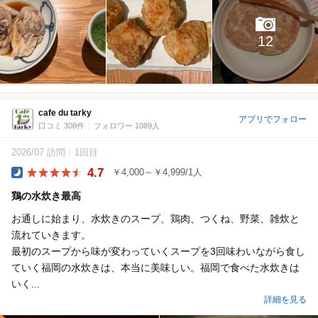
12
cafe du tarky
アプリでフォロー
口コミ 308件
フォロワー 1089人
2026/07 訪問
1回目
4.7
￥4,000～￥4,999/1人
Dinner
鶏の水炊き最高
お通しに始まり、水炊きのスープ、鶏肉、つくね、野菜、雑炊と
流れていきます。
最初のスープから味が変わっていくスープを3回味わいながら食し
ていく福岡の水炊きは、本当に美味しい。福岡で食べた水炊きは
いく...
詳細を見る