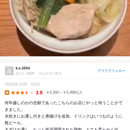
k.s-2054
アプリでフォロー
口コミ 415件
フォロワー 97人
2026/06 訪問
1回目
3.9
￥5,000～￥5,999/1人
Lunch
何年越しのかの念願であったこちらのお店にやっと伺うことがで
きました。
水炊きにお通し付きと唐揚げを追加。ドリンクはいつものように
瓶ビール。
まずはお通し。たぶん低温調理された鶏肉。とても柔らかく仕...