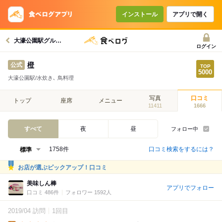
インストール
アプリで開く
大濠公園駅グルメへ
ログイン
橙
公式
大濠公園駅/水炊き､ 鳥料理
写真
口コミ
トップ
座席
メニュー
11411
1666
すべて
夜
昼
フォロー中
口コミ検索をするには？
1758件
お店が選ぶピックアップ！口コミ
美味しん棒
アプリでフォロー
口コミ 486件
フォロワー 1592人
2019/04 訪問
1回目