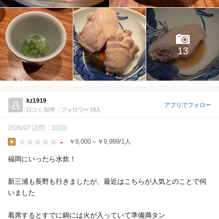
13
kz1919
アプリでフォロー
口コミ 92件
フォロワー 19人
2026/07 訪問
1回目
-
￥8,000～￥9,999/1人
Lunch
福岡にいったら水炊！
新三浦も長野も行きましたが、最近はこちらが人気とのことで伺
いました
着席するとすでに鍋には火が入っていて準備満タン