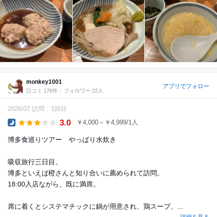
monkey1001
アプリでフォロー
口コミ 176件
フォロワー 22人
2026/07 訪問
1回目
3.0
￥4,000～￥4,999/1人
Dinner
博多食巡りツアー やっぱり水炊き
吸収旅行三日目。
博多といえば橙さんと知り合いに薦められて訪問。
18:00入店ながら、既に満席。
席に着くとシステマチックに鍋が用意され、鶏スープ、...
詳細を見る