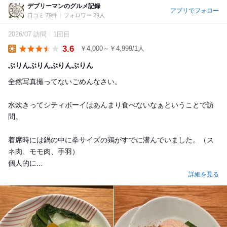
デブリーマンのグルメ記録
アプリでフォロー
口コミ 79件
フォロワー 29人
2026/07 訪問
1回目
3.6
￥4,000～￥4,999/1人
Lunch
ぶりんぶりんぶりんぶりん
全然写真撮ってないごめんなさい。
水炊きってシティボーイはあんまり食べないなぁということで訪
問。
着席時には鍋の中に拳サイズの鶏がすでに潜んでいました。（ス
ネ肉、モモ肉、手羽）
個人的に...
詳細を見る