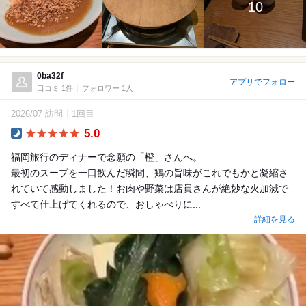
10
0ba32f
アプリでフォロー
口コミ 1件
フォロワー 1人
2026/07 訪問
1回目
5.0
Dinner
福岡旅行のディナーで念願の「橙」さんへ。
​最初のスープを一口飲んだ瞬間、鶏の旨味がこれでもかと凝縮さ
れていて感動しました！お肉や野菜は店員さんが絶妙な火加減で
すべて仕上げてくれるので、おしゃべりに...
詳細を見る