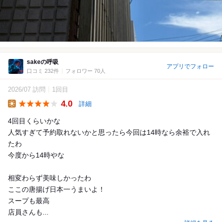
sakeの呼吸
アプリでフォロー
口コミ 232件
フォロワー 70人
2026/07 訪問
1回目
4.0
詳細
Lunch
4回目くらいかな
人気すぎて予約取れないかと思ったら今回は14時なら余裕で入れ
たわ
今度から14時やな
相変わらず美味しかったわ
ここの唐揚げ日本一うまいよ！
スープも最高
店員さんも...