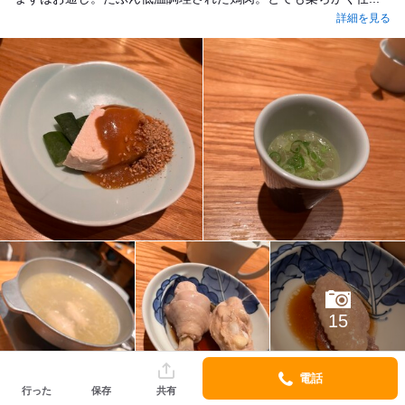
詳細を見る
15
電話
行った
保存
共有