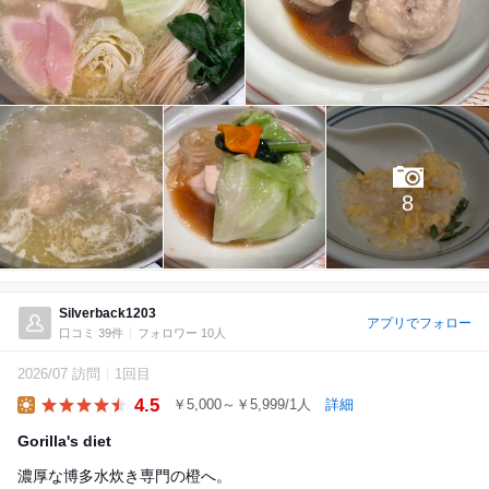
8
Silverback1203
アプリでフォロー
口コミ 39件
フォロワー 10人
2026/07 訪問
1回目
4.5
￥5,000～￥5,999/1人
詳細
Lunch
Gorilla's diet
濃厚な博多水炊き専門の橙へ。