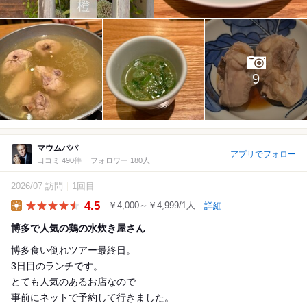
9
マウムパパ
アプリでフォロー
口コミ 490件
フォロワー 180人
2026/07 訪問
1回目
4.5
￥4,000～￥4,999/1人
詳細
Lunch
博多で人気の鶏の水炊き屋さん
博多食い倒れツアー最終日。
3日目のランチです。
とても人気のあるお店なので
事前にネットで予約して行きました。