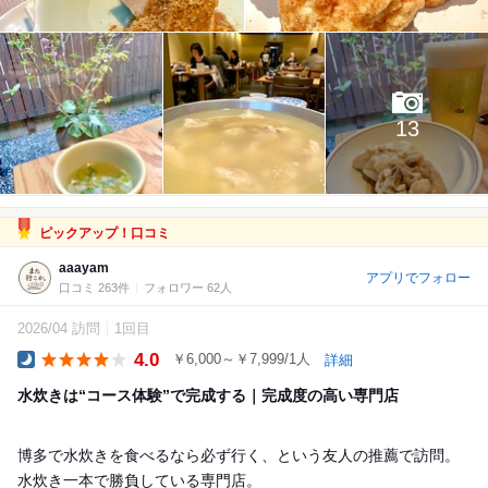
13
ピックアップ！口コミ
aaayam
アプリでフォロー
口コミ 263件
フォロワー 62人
2026/04 訪問
1回目
4.0
￥6,000～￥7,999/1人
詳細
Dinner
水炊きは“コース体験”で完成する｜完成度の高い専門店
博多で水炊きを食べるなら必ず行く、という友人の推薦で訪問。
水炊き一本で勝負している専門店。