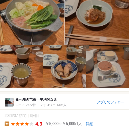
食べ歩き芭蕉---平均的な舌
アプリでフォロー
口コミ 2422件
フォロワー 1306人
2026/07 訪問
9回目
4.3
￥5,000～￥5,999/1人
詳細
Lunch