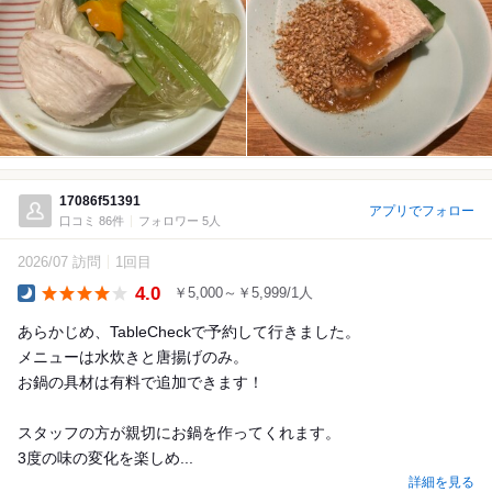
17086f51391
アプリでフォロー
口コミ 86件
フォロワー 5人
2026/07 訪問
1回目
4.0
￥5,000～￥5,999/1人
Dinner
あらかじめ、TableCheckで予約して行きました。
メニューは水炊きと唐揚げのみ。
お鍋の具材は有料で追加できます！
スタッフの方が親切にお鍋を作ってくれます。
3度の味の変化を楽しめ...
詳細を見る