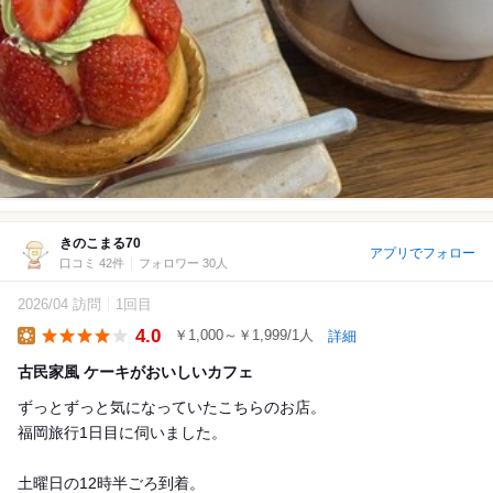
きのこまる70
アプリでフォロー
口コミ 42件
フォロワー 30人
2026/04 訪問
1回目
4.0
￥1,000～￥1,999/1人
詳細
Lunch
古民家風 ケーキがおいしいカフェ
ずっとずっと気になっていたこちらのお店。
福岡旅行1日目に伺いました。
土曜日の12時半ごろ到着。