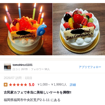
tomohiro.t1101
アプリでフォロー
口コミ 267件
フォロワー 98人
2026/07 訪問
1回目
5.0
￥1,000～￥1,999/1人
詳細
Lunch
古民家カフェで本当に美味しいケーキを満喫‼️
福岡県福岡市中央区荒戸2-1-11 にある