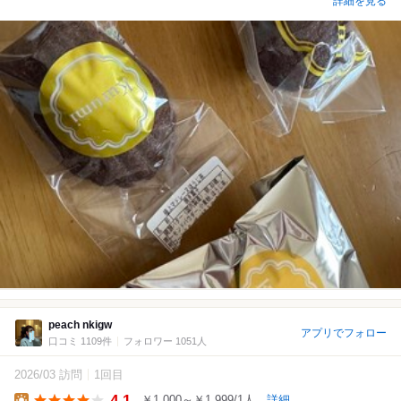
詳細を見る
peach nkigw
アプリでフォロー
口コミ 1109件
フォロワー 1051人
2026/03 訪問
1回目
4.1
￥1,000～￥1,999/1人
詳細