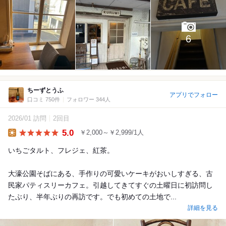
6
ちーずとうふ
アプリでフォロー
口コミ 750件
フォロワー 344人
2026/01 訪問
2回目
5.0
￥2,000～￥2,999/1人
Lunch
いちごタルト、フレジェ、紅茶。
大濠公園そばにある、手作りの可愛いケーキがおいしすぎる、古
民家パティスリーカフェ。引越してきてすぐの土曜日に初訪問し
たぶり、半年ぶりの再訪です。でも初めての土地で...
詳細を見る