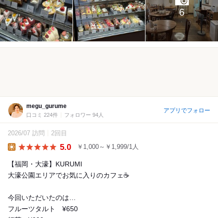
6
megu_gurume
アプリでフォロー
口コミ 224件
フォロワー 94人
2026/07 訪問
2回目
5.0
￥1,000～￥1,999/1人
Lunch
【福岡・大濠】KURUMI
大濠公園エリアでお気に入りのカフェ☕️
今回いただいたのは…
フルーツタルト ¥650