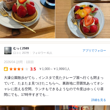
むっく2589
アプリでフォロー
口コミ 257件
フォロワー 41人
2026/04 訪問
1回目
3.5
￥1,000～￥1,999/1人
Takeout
大濠公園散歩がてら，インスタで見たクレープ屋へ行くも閉まっ
ていて、たまたま見つけたこちらへ。裏路地に雰囲気あってオシ
ャレに思える空間。ランチもできるようなので今度はゆっくり昼
間にでも。17時半すぎでも...
詳細を見る