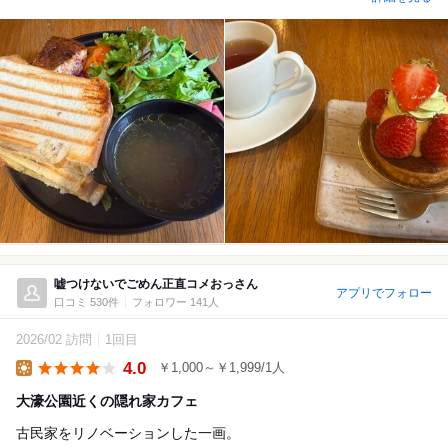
嘘つけないでごめん正直コメおっさん
アプリでフォロー
口コミ 530件
フォロワー 141人
2026/02 訪問
1回目
4.0
￥1,000～￥1,999/1人
Lunch
大濠公園近くの隠れ家カフェ
古民家をリノベーションした一画。