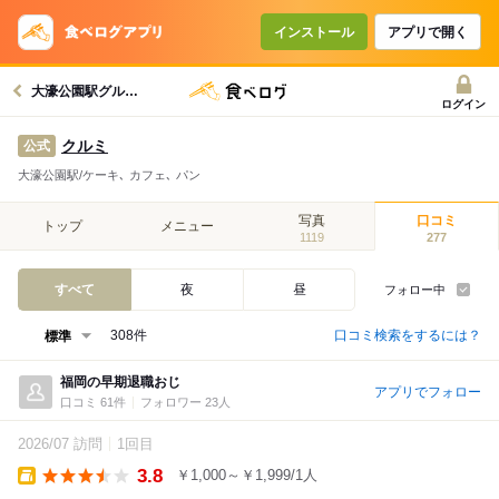
インストール
アプリで開く
大濠公園駅グルメへ
ログイン
クルミ
公式
大濠公園駅/ケーキ､ カフェ､ パン
写真
口コミ
トップ
メニュー
1119
277
すべて
夜
昼
フォロー中
口コミ検索をするには？
308件
福岡の早期退職おじ
アプリでフォロー
口コミ 61件
フォロワー 23人
2026/07 訪問
1回目
3.8
￥1,000～￥1,999/1人
Takeout