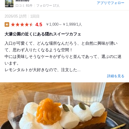
Minmi80
アプリでフォロー
口コミ 81件
フォロワー 17人
2026/05 訪問
1回目
4.5
￥1,000～￥1,999/1人
Lunch
大濠公園の近くにある隠れスイーツカフェ
入口が可愛くて、どんな場所なんだろう、と自然に興味が湧い
て、思わず入りたくなるような空間！
中には美味しそうなケーキがずらりと並んであって、選ぶのに迷
います。
レモンタルトが大好きなので、注文した...
詳細を見る