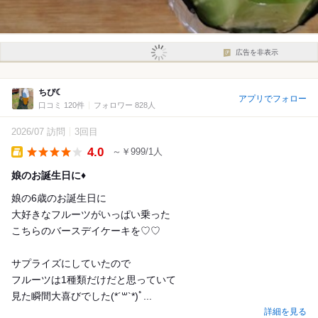
広告を非表示
ちぴ︎☾
アプリでフォロー
口コミ 120件
フォロワー 828人
2026/07 訪問
3回目
4.0
～￥999/1人
Takeout
娘のお誕生日に♦
娘の6歳のお誕生日に
大好きなフルーツがいっぱい乗った
こちらのバースデイケーキを♡♡
サプライズにしていたので
フルーツは1種類だけだと思っていて
見た瞬間大喜びでした(*´꒳`*)ﾟ...
詳細を見る