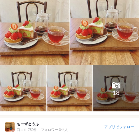
18
ちーずとうふ
アプリでフォロー
口コミ 750件
フォロワー 344人