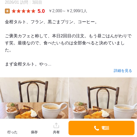
2026/01 訪問
3回目
5.0
￥2,000～￥2,999/1人
Lunch
金柑タルト、フラン、黒ごまプリン、コーヒー。
ご褒美カフェと称して、本日2回目の注文。もう昼ごはんがわりで
す笑。最後なので、食べたいものは全部食べると決めていまし
た。
まず金柑タルト。やっ...
詳細を見る
電話
行った
保存
共有