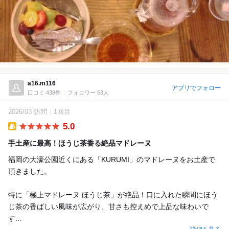
a16.m116
アプリでフォロー
口コミ 438件
フォロワー 53人
2026/03 訪問
1回目
5.0
Takeout
手土産に最高！ほうじ茶香る絶品マドレーヌ
福岡の大濠公園近くにある「KURUMI」のマドレーヌをお土産で
頂きました。
特に「極上マドレーヌ ほうじ茶」が絶品！口に入れた瞬間にほう
じ茶の香ばしい風味が広がり、甘さも控えめで上品な味わいで
す...