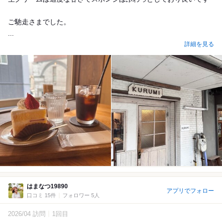
ご馳走さまでした。
...
詳細を見る
はまなつ19890
アプリでフォロー
口コミ 15件
フォロワー 5人
2026/04 訪問
1回目