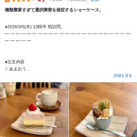
Lunch
種類豊富すぎて選択障害を発症するショーケース。
●2026/3/5(木) 13時半 初訪問。
╍ ╍ ╍ ╍ ╍ ╍ ╍ ╍ ╍ ╍ ╍ ╍ ╍ ╍ ╍ ╍ ╍ ╍ ╍ ╍ ╍ ╍ ╍
╍ ╍ ╍ ╍ ╍
●注文内容
▷あまおう...
詳細を見る