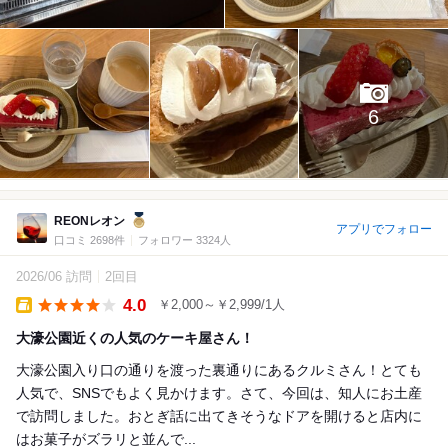
6
REONレオン
アプリでフォロー
口コミ 2698件
フォロワー 3324人
2026/06 訪問
2回目
4.0
￥2,000～￥2,999/1人
Takeout
大濠公園近くの人気のケーキ屋さん！
大濠公園入り口の通りを渡った裏通りにあるクルミさん！とても
人気で、SNSでもよく見かけます。さて、今回は、知人にお土産
で訪問しました。おとぎ話に出てきそうなドアを開けると店内に
はお菓子がズラリと並んで...