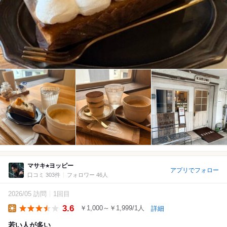
マサキ⭐︎ヨッピー
アプリでフォロー
口コミ 303件
フォロワー 46人
2026/05 訪問
1回目
3.6
￥1,000～￥1,999/1人
詳細
Lunch
若い人が多い