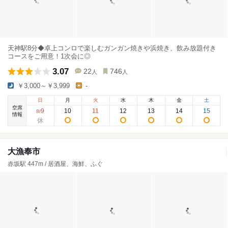
天神駅8分◆卓上コンロで楽しむガンガン焼きや浜焼き、飲み放題付き
コースをご用意！1次会に◎
3.07
22
746
人
人
￥3,000～￥3,999
-
日
月
火
水
木
金
土
空席
9
10
11
12
13
14
15
8
/
情報
大漁奉市
赤坂駅 447m / 居酒屋、海鮮、ふぐ