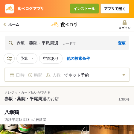
インストール
アプリで開く
ホーム
ログイン
変更
赤坂・薬院・平尾周辺
カード可
予算
空席あり
他の検索条件
日時
時間
人数
でネット予約
クレジットカード払いができる
赤坂・薬院・平尾周辺
の
お店
1,383
件
八幸鶏
西鉄平尾駅 523m / 居酒屋