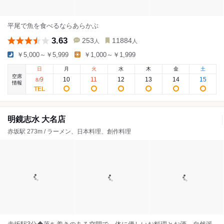
平尾で魚を食べるならあらかぶ
3.63
253
11884
人
人
￥5,000～￥5,999
￥1,000～￥1,999
日
月
火
水
木
金
土
空席
9
10
11
12
13
14
15
8
/
情報
明鏡志水 大名店
赤坂駅 273m / ラーメン、日本料理、創作料理