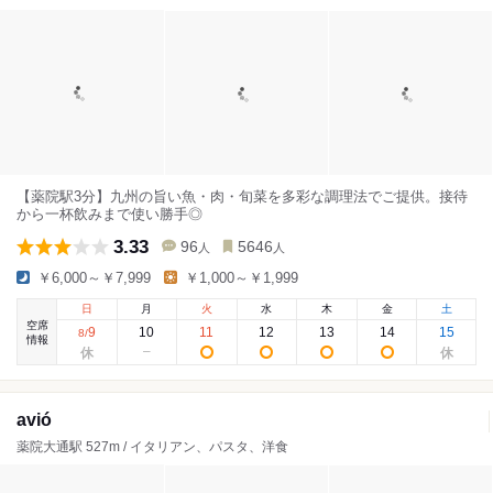
【薬院駅3分】九州の旨い魚・肉・旬菜を多彩な調理法でご提供。接待
から一杯飲みまで使い勝手◎
3.33
96
5646
人
人
￥6,000～￥7,999
￥1,000～￥1,999
日
月
火
水
木
金
土
空席
9
10
11
12
13
14
15
8
/
情報
avió
薬院大通駅 527m / イタリアン、パスタ、洋食