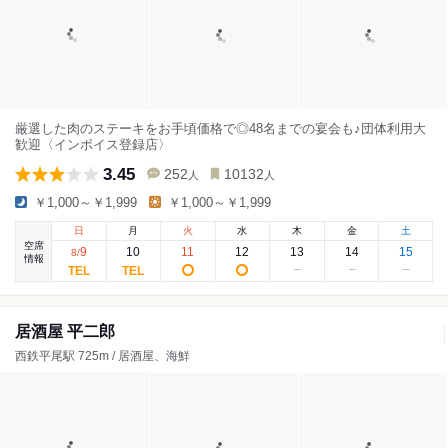
厳選した肉のステーキをお手頃価格で◎48名までの宴会も♪団体利用大
歓迎〈インボイス登録店〉
3.45
252
10132
人
人
￥1,000～￥1,999
￥1,000～￥1,999
日
月
火
水
木
金
土
空席
9
10
11
12
13
14
15
8
/
情報
居酒屋 平二郎
西鉄平尾駅 725m / 居酒屋、海鮮