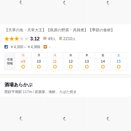
【天草の魚・天草大王】【島原の野菜・具雑煮】【季節の食材】
3.12
49
2210
人
人
￥4,000～￥4,999
-
日
月
火
水
木
金
土
空席
9
10
11
12
13
14
15
8
/
情報
酒場あらかぶ
西鉄平尾駅 117m / 居酒屋、海鮮、ろばた焼き