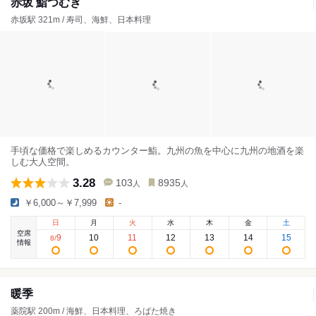
赤坂 鮨つむぎ
赤坂駅 321m / 寿司、海鮮、日本料理
手頃な価格で楽しめるカウンター鮨。九州の魚を中心に九州の地酒を楽
しむ大人空間。
3.28
103
8935
人
人
￥6,000～￥7,999
-
日
月
火
水
木
金
土
空席
9
10
11
12
13
14
15
8
/
情報
暖季
薬院駅 200m / 海鮮、日本料理、ろばた焼き