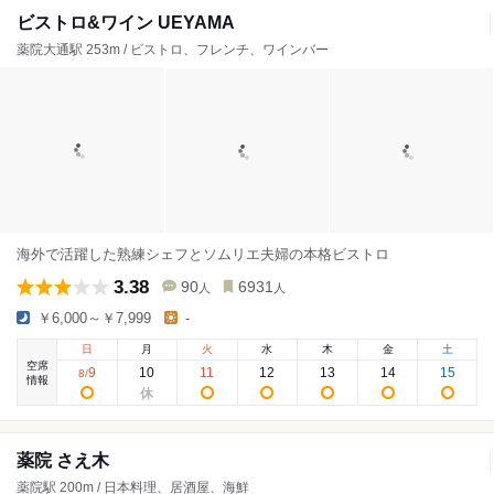
ビストロ&ワイン UEYAMA
薬院大通駅 253m / ビストロ、フレンチ、ワインバー
海外で活躍した熟練シェフとソムリエ夫婦の本格ビストロ
3.38
90
6931
人
人
￥6,000～￥7,999
-
日
月
火
水
木
金
土
空席
9
10
11
12
13
14
15
8
/
情報
薬院 さえ木
薬院駅 200m / 日本料理、居酒屋、海鮮