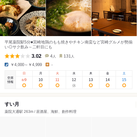
平尾薬院駅5分■宮崎地鶏のもも焼きやチキン南蛮など宮崎グルメが勢揃
い◎サク飲み～二軒目にも
3.02
4
131
人
人
￥4,000～￥4,999
-
日
月
火
水
木
金
土
空席
9
10
11
12
13
14
15
8
/
情報
すい月
薬院大通駅 263m / 居酒屋、海鮮、創作料理