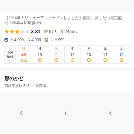
【2024年！リニューアルオープンしました】個室、堀こたつ席完備。
地下鉄赤坂駅徒歩5分
3.31
87
2455
人
人
￥4,000～￥4,999
～￥999
日
月
火
水
木
金
土
空席
9
10
11
12
13
14
15
8
/
情報
那のかど
西鉄平尾駅 546m / 居酒屋