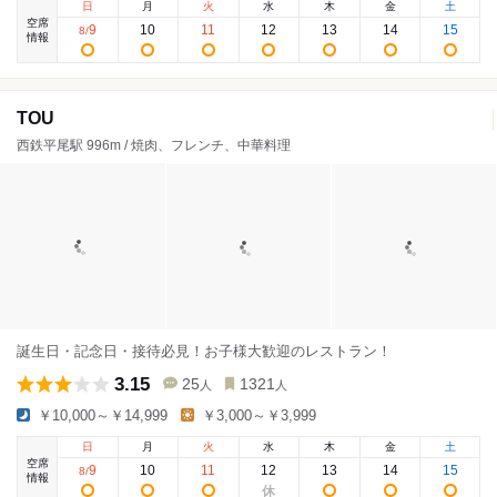
日
月
火
水
木
金
土
空席
9
10
11
12
13
14
15
8
/
情報
TOU
西鉄平尾駅 996m / 焼肉、フレンチ、中華料理
誕生日・記念日・接待必見！お子様大歓迎のレストラン！
3.15
25
1321
人
人
￥10,000～￥14,999
￥3,000～￥3,999
日
月
火
水
木
金
土
空席
9
10
11
12
13
14
15
8
/
情報