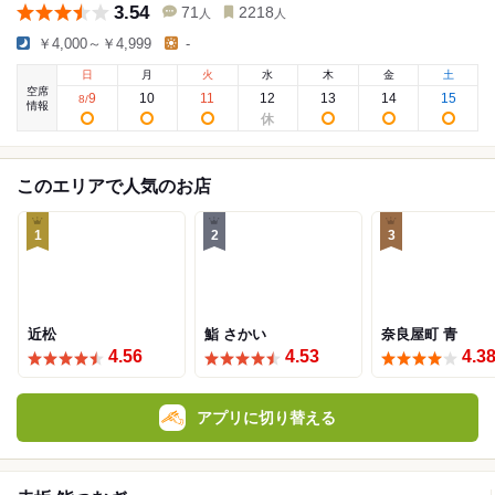
3.54
71
2218
人
人
￥4,000～￥4,999
-
日
月
火
水
木
金
土
空席
9
10
11
12
13
14
15
8
/
情報
このエリアで人気のお店
1
2
3
近松
鮨 さかい
奈良屋町 青
4.56
4.53
4.3
アプリに切り替える