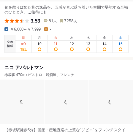
旬を散りばめた和の逸品を、五感が喜ぶ落ち着いた空間で堪能する至福
のひととき。ご接待にも
3.53
81
7258
人
人
￥6,000～￥7,999
-
日
月
火
水
木
金
土
空席
9
10
11
12
13
14
15
8
/
情報
ニコ アパルトマン
赤坂駅 470m / ビストロ、居酒屋、フレンチ
【赤坂駅徒歩5分】国産・産地直送の上質な"ジビエ"をフレンチスタイ