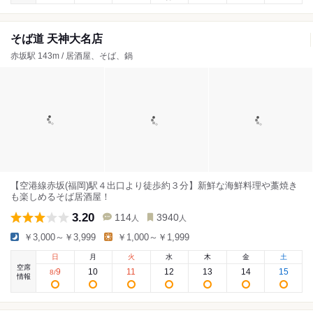
そば道 天神大名店
赤坂駅 143m / 居酒屋、そば、鍋
【空港線赤坂(福岡)駅４出口より徒歩約３分】新鮮な海鮮料理や藁焼き
も楽しめるそば居酒屋！
3.20
114
3940
人
人
￥3,000～￥3,999
￥1,000～￥1,999
日
月
火
水
木
金
土
空席
9
10
11
12
13
14
15
8
/
情報