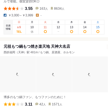
ルで堪能。個室貸切OK◎
3.55
163
8634
人
人
￥3,000～￥3,999
-
日
月
火
水
木
金
土
空席
9
10
11
12
13
14
15
8
/
情報
元祖もつ鍋もつ焼き楽天地 天神大名店
西鉄福岡（天神）駅 481m / もつ鍋、居酒屋、ホルモン
博多のもつ鍋ファン、もつファンのために！
3.11
42
1571
人
人