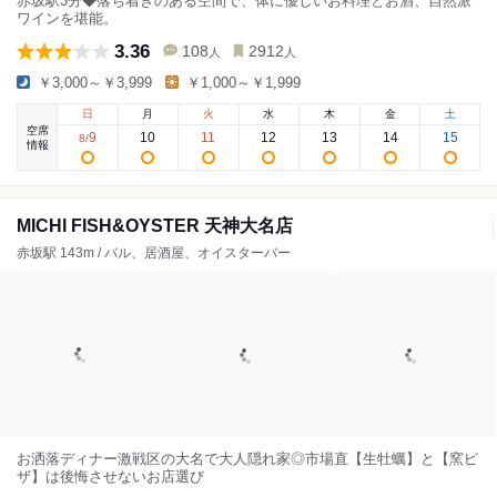
赤坂駅3分◆落ち着きのある空間で、体に優しいお料理とお酒、自然派
ワインを堪能。
3.36
108
2912
人
人
￥3,000～￥3,999
￥1,000～￥1,999
日
月
火
水
木
金
土
空席
9
10
11
12
13
14
15
8
/
情報
MICHI FISH&OYSTER 天神大名店
赤坂駅 143m / バル、居酒屋、オイスターバー
お洒落ディナー激戦区の大名で大人隠れ家◎市場直【生牡蠣】と【窯ピ
ザ】は後悔させないお店選び