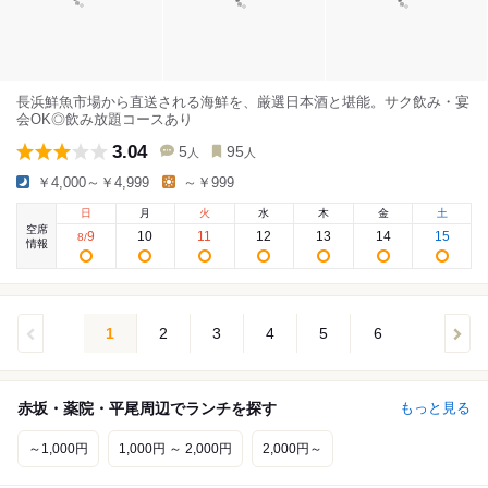
長浜鮮魚市場から直送される海鮮を、厳選日本酒と堪能。サク飲み・宴
会OK◎飲み放題コースあり
3.04
5
95
人
人
￥4,000～￥4,999
～￥999
日
月
火
水
木
金
土
空席
9
10
11
12
13
14
15
8
/
情報
1
2
3
4
5
6
赤坂・薬院・平尾周辺でランチを探す
もっと見る
～1,000円
1,000円 ～ 2,000円
2,000円～