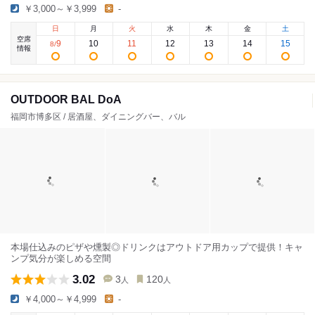
￥3,000～￥3,999
-
日
月
火
水
木
金
土
空席
9
10
11
12
13
14
15
8
/
情報
OUTDOOR BAL DoA
福岡市博多区 / 居酒屋、ダイニングバー、バル
本場仕込みのピザや燻製◎ドリンクはアウトドア用カップで提供！キャ
ンプ気分が楽しめる空間
3.02
3
120
人
人
￥4,000～￥4,999
-