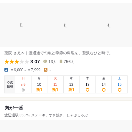
薬院 さえ木｜渡辺通で旬魚と季節の料理を、贅沢なひと時で。
3.07
13
756
人
人
￥6,000～￥7,999
-
日
月
火
水
木
金
土
空席
9
10
11
12
13
14
15
8
/
情報
1
1
1
残
残
残
肉が一番
渡辺通駅 353m / ステーキ、すき焼き、しゃぶしゃぶ