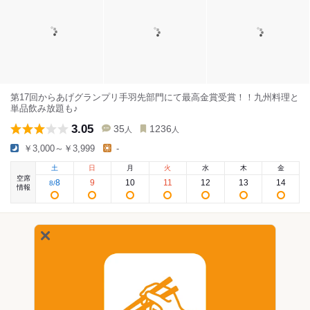
第17回からあげグランプリ手羽先部門にて最高金賞受賞！！九州料理と
単品飲み放題も♪
3.05
35
1236
人
人
￥3,000～￥3,999
-
土
日
月
火
水
木
金
空席
8
9
10
11
12
13
14
8
/
情報