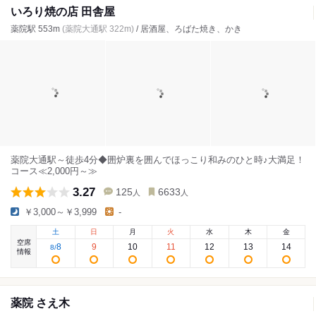
いろり焼の店 田舎屋
薬院駅 553m
(薬院大通駅 322m)
/ 居酒屋、ろばた焼き、かき
薬院大通駅～徒歩4分◆囲炉裏を囲んでほっこり和みのひと時♪大満足！
コース≪2,000円～≫
3.27
125
6633
人
人
￥3,000～￥3,999
-
土
日
月
火
水
木
金
空席
8
9
10
11
12
13
14
8
/
情報
薬院 さえ木