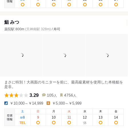
情報
鮨 みつ
薬院駅 800m
(天神南駅 328m)
/ 寿司
まさに特別！大画面のモニターを前に、最高級素材を使用した本格鮨を
是非。
3.29
105
4756
人
人
￥10,000～￥14,999
￥5,000～￥5,999
土
日
月
火
水
木
金
空席
8
9
10
11
12
13
14
8
/
情報