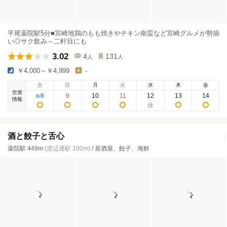
平尾薬院駅5分■宮崎地鶏のもも焼きやチキン南蛮など宮崎グルメが勢揃
い◎サク飲み～二軒目にも
3.02
4
131
人
人
￥4,000～￥4,999
-
土
日
月
火
水
木
金
空席
8
9
10
11
12
13
14
8
/
情報
酒と餃子と舌心
薬院駅 449m
(渡辺通駅 100m)
/ 居酒屋、餃子、海鮮