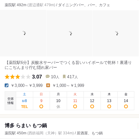
薬院駅 492m
(渡辺通駅 479m)
/ ダイニングバー、バー、カフェ
【薬院駅6分】炭酸水サーバーでつくる旨いハイボールで乾杯！裏通り
にこぢんまり佇む隠れ家バー
3.07
10
417
人
人
￥3,000～￥3,999
￥1,000～￥1,999
土
日
月
火
水
木
金
空席
8
9
10
11
12
13
14
8
/
情報
博多 らまい もつ鍋
薬院駅 450m
(西鉄福岡（天神）駅 334m)
/ 居酒屋、もつ鍋