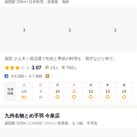
薬院駅 200m / 日本料理、居酒屋、海鮮
薬院 さえ木｜渡辺通で旬魚と季節の料理を、贅沢なひと時で。
3.07
13
750
人
人
￥6,000～￥7,999
-
土
日
月
火
水
木
金
空席
8
9
10
11
12
13
14
8
/
情報
九州名物とめ手羽 今泉店
薬院駅 525m
(天神南駅 195m)
/ 居酒屋、もつ鍋、手羽先