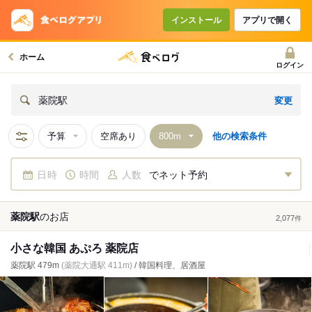
インストール
アプリで開く
ホーム
ログイン
変更
薬院駅
予算
空席あり
他の検索条件
日時
時間
人数
でネット予約
薬院駅
の
お店
2,077
件
小さな韓国 あぷろ 薬院店
薬院駅 479m
(薬院大通駅 411m)
/ 韓国料理、居酒屋