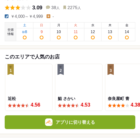
3.09
38
2275
人
人
￥4,000～￥4,999
-
土
日
月
火
水
木
金
空席
8
9
10
11
12
13
14
8
/
情報
このエリアで人気のお店
1
2
3
近松
鮨 さかい
奈良屋町 青
4.56
4.53
4.3
アプリに切り替える