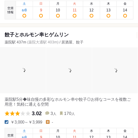
土
日
月
火
水
木
金
空席
8
9
10
11
12
13
14
8
/
情報
餃子とホルモン串ヒゲムリン
薬院駅 437m
(薬院大通駅 403m)
/ 居酒屋、餃子
薬院駅5分◆味自慢の多彩なホルモン串や餃子◎お得なコースを複数ご
用意！気軽に通える空間
3.02
3
170
人
人
￥3,000～￥3,999
-
土
日
月
火
水
木
金
空席
8
9
10
11
12
13
14
8
/