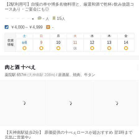
【2駅利用可】自慢の串や博多名物料理と、厳選和酒で乾杯♪飲み放題コ
ースあり・ご宴会にも◎
-
-
15
人
人
￥4,000～￥4,999
-
土
日
月
火
水
木
金
空席
8
9
10
11
12
13
14
8
/
情報
肉と酒 十べえ
薬院駅 657m
(天神南駅 208m)
/ 居酒屋、焼肉、牛タン
【天神南駅徒歩2分】 原価提供の十べぇロースが超おすすめ 翌1時まで
元気に営業中♪