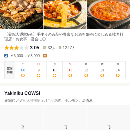
【薬院大通駅6分】手作りの逸品や豊富なお酒を気軽に楽しめる韓国料
理店！お食事・宴会に◎
3.05
32
1227
人
人
￥3,000～￥3,999
-
土
日
月
火
水
木
金
空席
8
9
10
11
12
13
14
8
/
情報
Yakiniku COWSI
薬院駅 543m
(天神南駅 261m)
/ 焼肉、ホルモン、居酒屋