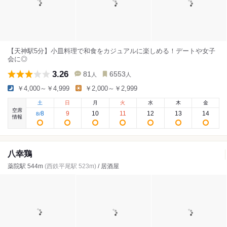
【天神駅5分】小皿料理で和食をカジュアルに楽しめる！デートや女子
会に◎
3.26
81
6553
人
人
￥4,000～￥4,999
￥2,000～￥2,999
土
日
月
火
水
木
金
空席
8
9
10
11
12
13
14
8
/
情報
八幸鶏
薬院駅 544m
(西鉄平尾駅 523m)
/ 居酒屋