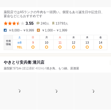
薬院店ではA5ランクの牛肉を一頭買い。個室もあり誕生日や記念日、
宴会などにもおすすめです
3.55
240
13793
人
人
￥8,000～￥9,999
￥1,000～￥1,999
土
日
月
火
水
木
金
空席
8
9
10
11
12
13
14
8
/
情報
やきとり安兵衛 清川店
薬院駅 571m
(渡辺通駅 402m)
/ 焼き鳥、もつ鍋、居酒屋