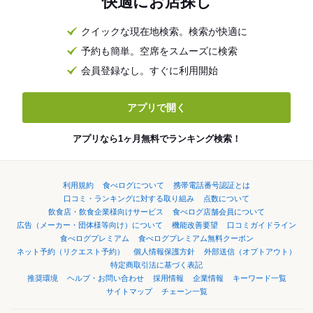
快適にお店探し
クイックな現在地検索。検索が快適に
予約も簡単。空席をスムーズに検索
会員登録なし。すぐに利用開始
アプリで開く
アプリなら1ヶ月無料でランキング検索！
利用規約
食べログについて
携帯電話番号認証とは
口コミ・ランキングに対する取り組み
点数について
飲食店・飲食企業様向けサービス
食べログ店舗会員について
広告（メーカー・団体様等向け）について
機能改善要望
口コミガイドライン
食べログプレミアム
食べログプレミアム無料クーポン
ネット予約（リクエスト予約）
個人情報保護方針
外部送信（オプトアウト）
特定商取引法に基づく表記
推奨環境
ヘルプ・お問い合わせ
採用情報
企業情報
キーワード一覧
サイトマップ
チェーン一覧