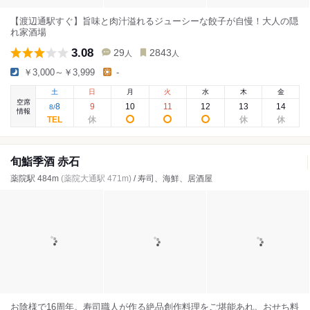
【渡辺通駅すぐ】旨味と肉汁溢れるジューシーな餃子が自慢！大人の隠
れ家酒場
3.08
29
2843
人
人
￥3,000～￥3,999
-
土
日
月
火
水
木
金
空席
8
9
10
11
12
13
14
8
/
情報
旬鮨季酒 赤石
薬院駅 484m
(薬院大通駅 471m)
/ 寿司、海鮮、居酒屋
お陰様で16周年。寿司職人が作る絶品創作料理をご堪能あれ。おせち料