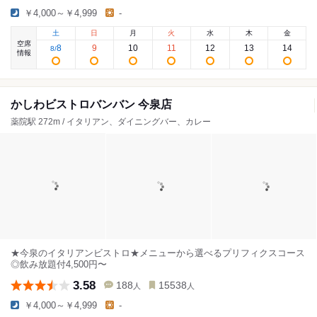
￥4,000～￥4,999
-
土
日
月
火
水
木
金
空席
8
9
10
11
12
13
14
8
/
情報
かしわビストロバンバン 今泉店
薬院駅 272m / イタリアン、ダイニングバー、カレー
★今泉のイタリアンビストロ★メニューから選べるプリフィクスコース
◎飲み放題付4,500円〜
3.58
188
15538
人
人
￥4,000～￥4,999
-