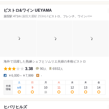
ビストロ&ワイン UEYAMA
薬院駅 471m
(薬院大通駅 253m)
/ ビストロ、フレンチ、ワインバー
海外で活躍した熟練シェフとソムリエ夫婦の本格ビストロ
3.38
90
6932
人
人
￥6,000～￥7,999
-
土
日
月
火
水
木
金
空席
8
9
10
11
12
13
14
8
/
情報
ヒバリヒルズ