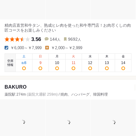
精肉店直営和牛タン、熟成ヒレ肉を使った和牛専門店！お肉尽くしの肉
匠コースをお楽しみください
3.56
144
9692
人
人
￥6,000～￥7,999
￥2,000～￥2,999
土
日
月
火
水
木
金
空席
8
9
10
11
12
13
14
8
/
情報
BAKURO
薬院駅 274m
(薬院大通駅 259m)
/ 焼肉、ハンバーグ、韓国料理