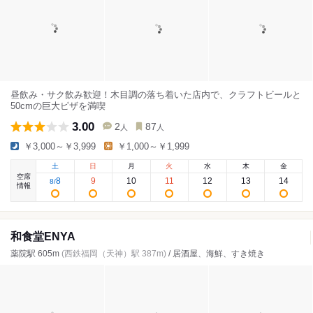
昼飲み・サク飲み歓迎！木目調の落ち着いた店内で、クラフトビールと
50cmの巨大ピザを満喫
3.00
2
87
人
人
￥3,000～￥3,999
￥1,000～￥1,999
土
日
月
火
水
木
金
空席
8
9
10
11
12
13
14
8
/
情報
和食堂ENYA
薬院駅 605m
(西鉄福岡（天神）駅 387m)
/ 居酒屋、海鮮、すき焼き