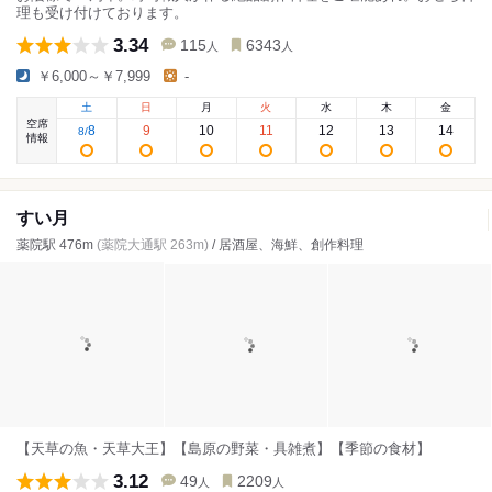
理も受け付けております。
3.34
115
6343
人
人
￥6,000～￥7,999
-
土
日
月
火
水
木
金
空席
8
9
10
11
12
13
14
8
/
情報
すい月
薬院駅 476m
(薬院大通駅 263m)
/ 居酒屋、海鮮、創作料理
【天草の魚・天草大王】【島原の野菜・具雑煮】【季節の食材】
3.12
49
2209
人
人