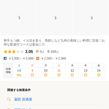
和牛もつ鍋、イカ活き造り、馬刺しなど九州の美味しい料理に舌鼓◇お
得な飲放付コースは宴会に◎
3.05
9
468
人
人
￥3,000～￥3,999
￥2,000～￥2,999
土
日
月
火
水
木
金
空席
8
9
10
11
12
13
14
8
/
情報
関連する検索条件
薬院 居酒屋