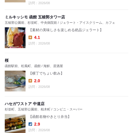
Lunch:
訪問：2026/08
ミルキッシモ 函館 五稜郭タワー店
五稜郭公園前、杉並町、中央病院前 / ジェラート・アイスクリーム、カフェ
【素材の美味しさを楽しめる絶品ジェラート】
4.1
Lunch:
訪問：2026/08
桜
函館駅前、松風町、函館 / 海鮮、居酒屋
【横丁でちょい飲み】
2.0
Lunch:
訪問：2026/08
ハセガワストア 中道店
杉並町、五稜郭公園前、柏木町 / コンビニ・スーパー
【函館名物やきとり弁当】
2.9
Dinner:
訪問：2026/08