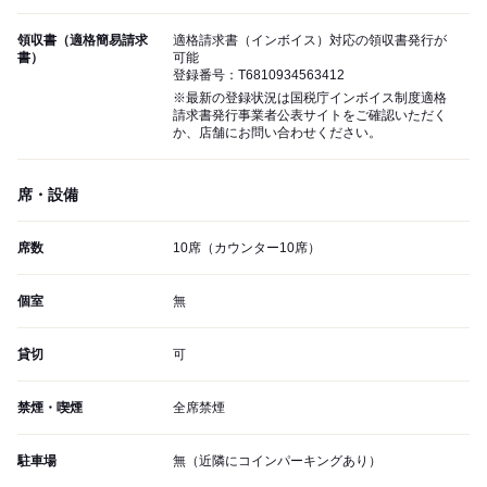
領収書（適格簡易請求
適格請求書（インボイス）対応の領収書発行が
書）
可能
登録番号：T6810934563412
※最新の登録状況は国税庁インボイス制度適格
請求書発行事業者公表サイトをご確認いただく
か、店舗にお問い合わせください。
席・設備
席数
10席（カウンター10席）
個室
無
貸切
可
禁煙・喫煙
全席禁煙
駐車場
無（近隣にコインパーキングあり）