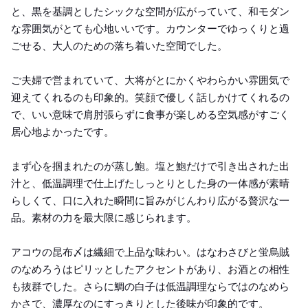
と、黒を基調としたシックな空間が広がっていて、和モダン
な雰囲気がとても心地いいです。カウンターでゆっくりと過
ごせる、大人のための落ち着いた空間でした。
ご夫婦で営まれていて、大将がとにかくやわらかい雰囲気で
迎えてくれるのも印象的。笑顔で優しく話しかけてくれるの
で、いい意味で肩肘張らずに食事が楽しめる空気感がすごく
居心地よかったです。
まず心を掴まれたのが蒸し鮑。塩と鮑だけで引き出された出
汁と、低温調理で仕上げたしっとりとした身の一体感が素晴
らしくて、口に入れた瞬間に旨みがじんわり広がる贅沢な一
品。素材の力を最大限に感じられます。
アコウの昆布〆は繊細で上品な味わい。はなわさびと蛍烏賊
のなめろうはピリッとしたアクセントがあり、お酒との相性
も抜群でした。さらに鯛の白子は低温調理ならではのなめら
かさで、濃厚なのにすっきりとした後味が印象的です。