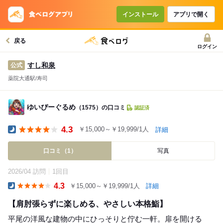
インストール
アプリで開く
戻る
ログイン
すし和泉
公式
薬院大通駅/寿司
ゆいぴーぐるめ
（1575）の口コミ
認証済
4.3
￥15,000～￥19,999/1人
詳細
Dinner
口コミ（1）
写真
2026/04 訪問
1回目
4.3
￥15,000～￥19,999/1人
詳細
Dinner
【肩肘張らずに楽しめる、やさしい本格鮨】
平尾の洋風な建物の中にひっそりと佇む一軒。扉を開ける