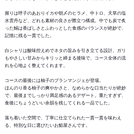
握りは呼子のあおりイカや朝〆のヒラメ、中トロ、天草の塩
水雲丹など、どれも素材の良さが際立つ構成。中でも炭で炙
った鰯は香ばしさとふわっとした食感のバランスが絶妙で、
記憶に残る一貫でした。
白シャリは酸味控えめでネタの旨みを引き立てる設計。ガリ
もやさしい甘みからキリッと締まる後味で、コース全体の流
れを心地よく整えてくれます。
コースの最後には柚子のブランマンジェが登場。
ほんのり香る柚子の爽やかさと、なめらかな口当たりが絶妙
で、最後までしっかり満足感のあるデザート。重たすぎず、
食後にちょうどいい余韻を残してくれる一品でした。
落ち着いた空間で、丁寧に仕立てられた一貫一貫を味わえ
る、特別な日に選びたいお鮨屋さんです。