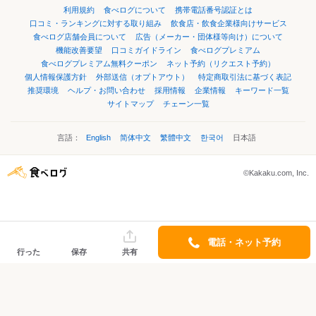
利用規約
食べログについて
携帯電話番号認証とは
口コミ・ランキングに対する取り組み
飲食店・飲食企業様向けサービス
食べログ店舗会員について
広告（メーカー・団体様等向け）について
機能改善要望
口コミガイドライン
食べログプレミアム
食べログプレミアム無料クーポン
ネット予約（リクエスト予約）
個人情報保護方針
外部送信（オプトアウト）
特定商取引法に基づく表記
推奨環境
ヘルプ・お問い合わせ
採用情報
企業情報
キーワード一覧
サイトマップ
チェーン一覧
言語：
English
简体中文
繁體中文
한국어
日本語
©Kakaku.com, Inc.
電話・ネット予約
行った
保存
共有