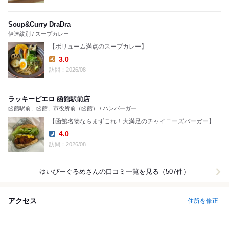
Soup&Curry DraDra
伊達紋別 / スープカレー
【ボリューム満点のスープカレー】
3.0
Lunch:
訪問：2026/08
ラッキーピエロ 函館駅前店
函館駅前、函館、市役所前（函館） / ハンバーガー
【函館名物ならまずこれ！大満足のチャイニーズバーガー】
4.0
Dinner:
訪問：2026/08
ゆいぴーぐるめ
さんの口コミ一覧を見る（507件）
アクセス
住所を修正