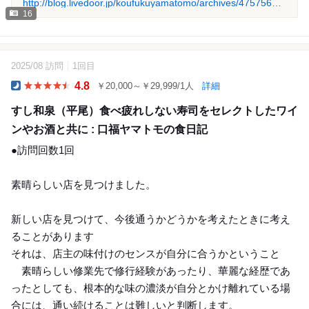
http://blog.livedoor.jp/koufukuyamatomo/archives/47575616.html
16
2025/08 訪問
1回目
4.8
￥20,000～￥29,999/1人
詳細
Dinner
すし和泉（平尾）食べ疲れしない寿司をセレクトしたワイ
ンやお酒と共に : 口福ヤマトモの食日記
●訪問回数1回
素晴らしい店を見つけました。
新しい店を見つけて、今後通うかどうかを考えたときに考え
ることがあります
それは、店主の味付けのセンスが自分に合うかということ
素晴らしい修業先で修行経験があったり、華麗な経歴であ
ったとしても、根本的な味の濃淡が自分とかけ離れている場
合には、通い続けることは難しいと判断します。