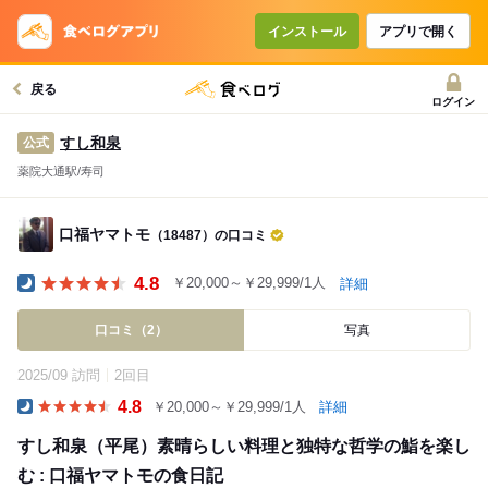
インストール
アプリで開く
戻る
ログイン
すし和泉
公式
薬院大通駅/寿司
口福ヤマトモ
（18487）の口コミ
4.8
￥20,000～￥29,999/1人
詳細
Dinner
口コミ（2）
写真
2025/09 訪問
2回目
4.8
￥20,000～￥29,999/1人
詳細
Dinner
すし和泉（平尾）素晴らしい料理と独特な哲学の鮨を楽し
む : 口福ヤマトモの食日記