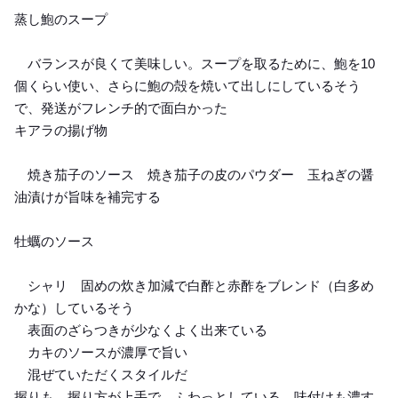
蒸し鮑のスープ
バランスが良くて美味しい。スープを取るために、鮑を10
個くらい使い、さらに鮑の殻を焼いて出しにしているそう
で、発送がフレンチ的で面白かった
キアラの揚げ物
焼き茄子のソース 焼き茄子の皮のパウダー 玉ねぎの醤
油漬けが旨味を補完する
牡蠣のソース
シャリ 固めの炊き加減で白酢と赤酢をブレンド（白多め
かな）しているそう
表面のざらつきが少なくよく出来ている
カキのソースが濃厚で旨い
混ぜていただくスタイルだ
握りも、握り方が上手で、ふわっとしている。味付けも濃す