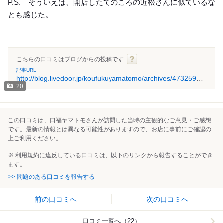
P.S. そういえば、開店したてのころの近松さんに似ているな
とも感じた。
こちらの口コミはブログからの投稿です
記事URL
http://blog.livedoor.jp/koufukuyamatomo/archives/47325973.html
20
この口コミは、口福ヤマトモさんが訪問した当時の主観的なご意見・ご感想
です。最新の情報とは異なる可能性がありますので、お店に事前にご確認の
上ご利用ください。
※ 利用規約に違反している口コミは、以下のリンクから報告することができ
ます。
>> 問題のある口コミを報告する
前の口コミへ
次の口コミへ
口コミ一覧へ（22）