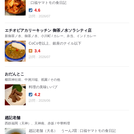
: 口福ヤマトモの食日記
4.6
Dinner:
訪問：2026/07
エチオピアカリーキッチン 御茶ノ水ソラシティ店
新御茶ノ水、御茶ノ水、小川町 / カレー、弁当、インドカレー
CoCo壱以上、銀座のナイル以下
3.4
Lunch:
訪問：2026/07
おだんとこ
櫛田神社前、中洲川端、祇園 / その他
料理の美味いパブ
4.2
Dinner:
訪問：2026/06
趙記老舗
西鉄福岡（天神）、天神南、赤坂 / 中華料理
趙記老舗（大名） うーんJ雷 : 口福ヤマトモの食日記