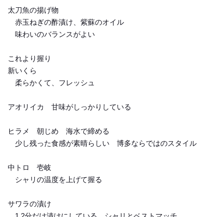
太刀魚の揚げ物
赤玉ねぎの酢漬け、紫蘇のオイル
味わいのバランスがよい
これより握り
新いくら
柔らかくて、フレッシュ
アオリイカ 甘味がしっかりしている
ヒラメ 朝じめ 海水で締める
少し残った食感が素晴らしい 博多ならではのスタイル
中トロ 壱岐
シャリの温度を上げて握る
サワラの漬け
1.2分だけ漬けにしている シャリとベストマッチ