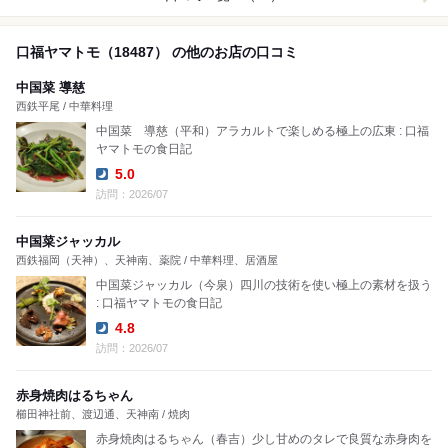
口福ヤマトモ（18487） の他のお店の口コミ
中国菜 導慈
西鉄平尾 / 中華料理
中国菜 導慈（平和）アラカルトで楽しめる極上の広東 : 口福
ヤマトモの食日記
5.0
Dinner:
訪問：2026/07
中国菜ジャッカル
西鉄福岡（天神）、天神南、薬院 / 中華料理、居酒屋
中国菜ジャッカル（今泉）四川の技術を使い極上の素材を扱う
: 口福ヤマトモの食日記
4.8
Dinner:
訪問：2026/07
赤身焼肉はるちゃん
櫛田神社前、渡辺通、天神南 / 焼肉
赤身焼肉はるちゃん（春吉）少し甘めのタレで良質な赤身肉を