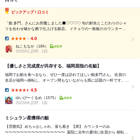
ピックアップ！口コミ
「鮨 多門」さんにお邪魔しました‍⬛♡♡♡♡ 旬の鮮魚とこだわりのシャ
リを合わせ確かな腕で仕上げる鮨店。 イチョウの一枚板のカウンターに
唐津焼、細部までこだわりを感じます 佐賀県で14年の営業を経て2023年
4.0
に福岡薬院へ移転。 ミシュラン一つ星を二度獲得した確かな腕で仕上げ
Dinner:
る逸品と全...
ねこもなか
（184）
2025/01 訪問
1回
【優しさと完成度が共存する、福岡屈指の名鮨】
福岡でお鮨を食べるなら、ぜひ一度は訪れてほしい鮨多門さん。 佐賀の
名店が福岡へ移転し、オープン間もないながらも既に話題の一軒です。
店内は新しく、広々としたカウンターでゆっ...
4.5
Dinner:
ゆいぴーぐるめ
（1575）
2025/06 訪問
1回
ミシュラン星獲得の鮨
【雰囲気】 めちゃおしゃれ、落ち着き ⁡ 【席】 カウンターのみ ⁡
〜〜〜〜〜〜〜〜〜〜〜〜〜〜〜〜 ⁡ 薬院に去年の夏頃に佐賀から 移転オ
ープンしたミシュラン...