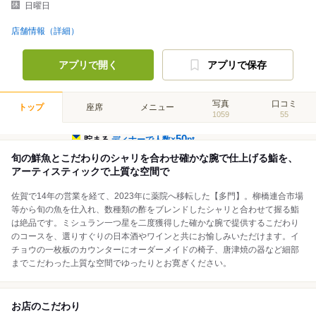
日曜日
店舗情報（詳細）
アプリで開く
アプリで保存
写真
口コミ
トップ
座席
メニュー
1059
55
50
貯まる
ディナーで人数×
pt
旬の鮮魚とこだわりのシャリを合わせ確かな腕で仕上げる鮨を、
アーティスティックで上質な空間で
佐賀で14年の営業を経て、2023年に薬院へ移転した【多門】。柳橋連合市場
等から旬の魚を仕入れ、数種類の酢をブレンドしたシャリと合わせて握る鮨
は絶品です。ミシュラン一つ星を二度獲得した確かな腕で提供するこだわり
のコースを、選りすぐりの日本酒やワインと共にお愉しみいただけます。イ
チョウの一枚板のカウンターにオーダーメイドの椅子、唐津焼の器など細部
までこだわった上質な空間でゆったりとお寛ぎください。
お店のこだわり