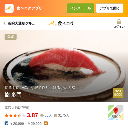
インストール
アプリで開く
薬院大通駅グルメへ
ログイン
公式
旬魚を使い確かな腕で作り上げる絶品の鮨
鮨 多門
薬院大通駅/寿司
3.87
55
人
3175
人
￥20,000～￥29,999
-