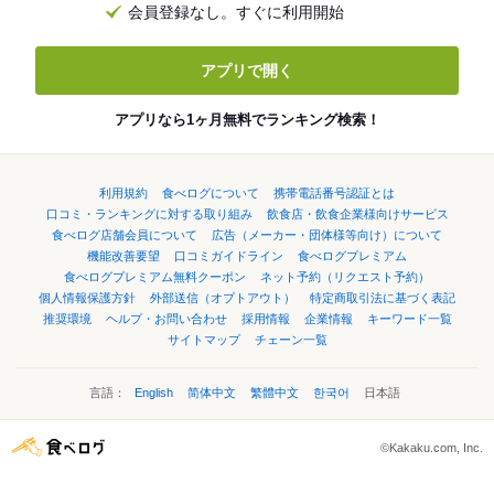
会員登録なし。すぐに利用開始
アプリで開く
アプリなら1ヶ月無料でランキング検索！
利用規約
食べログについて
携帯電話番号認証とは
口コミ・ランキングに対する取り組み
飲食店・飲食企業様向けサービス
食べログ店舗会員について
広告（メーカー・団体様等向け）について
機能改善要望
口コミガイドライン
食べログプレミアム
食べログプレミアム無料クーポン
ネット予約（リクエスト予約）
個人情報保護方針
外部送信（オプトアウト）
特定商取引法に基づく表記
推奨環境
ヘルプ・お問い合わせ
採用情報
企業情報
キーワード一覧
サイトマップ
チェーン一覧
言語：
English
简体中文
繁體中文
한국어
日本語
©Kakaku.com, Inc.