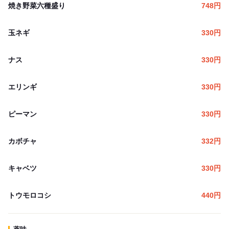
焼き野菜六種盛り
748
円
玉ネギ
330
円
ナス
330
円
エリンギ
330
円
ピーマン
330
円
カボチャ
332
円
キャベツ
330
円
トウモロコシ
440
円