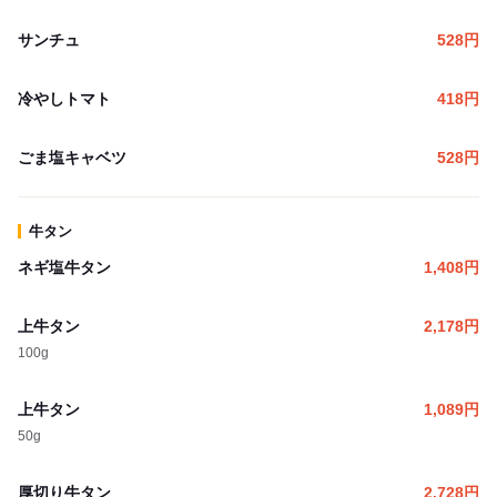
サンチュ
528
円
冷やしトマト
418
円
ごま塩キャベツ
528
円
牛タン
ネギ塩牛タン
1,408
円
上牛タン
2,178
円
100g
上牛タン
1,089
円
50g
厚切り牛タン
2,728
円