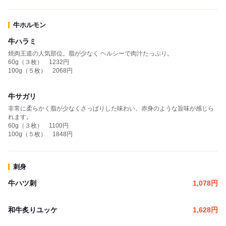
牛ホルモン
牛ハラミ
焼肉王道の人気部位。脂が少なく ヘルシーで肉汁たっぷり。
60g（３枚） 1232円
100g（５枚） 2068円
牛サガリ
非常に柔らかく脂が少なくさっぱりした味わい。赤身のような旨味が感じら
れます。
60g（３枚） 1100円
100g（５枚） 1848円
刺身
牛ハツ刺
1,078
円
和牛炙りユッケ
1,628
円