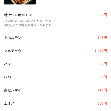
特上シロホルモン
638
円
コシがありぷりぷりとした歯ごたえで
噛むほどに濃厚な旨味が広がります。
上ホルモン
748
円
マルチョウ
1,078
円
ハツ
638
円
レバ
638
円
赤センマイ
748
円
上ミノ
858
円