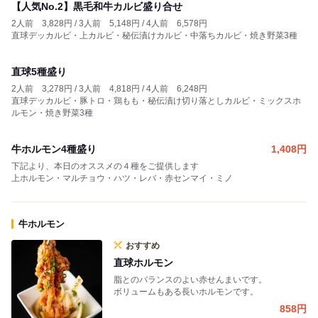
【人気No.2】黒毛和牛カルビ盛り合せ
2人前 3,828円 / 3人前 5,148円 / 4人前 6,578円
直球デッカルビ・上カルビ・秘伝漬けカルビ・中落ちカルビ・焼き野菜3種
直球5種盛り
2人前 3,278円 / 3人前 4,818円 / 4人前 6,248円
直球デッカルビ・豚トロ・鶏もも・秘伝漬け切り落としカルビ・ミックスホ
ルモン・焼き野菜3種
牛ホルモン4種盛り
1,408
円
下記より、本日のオススメの４種をご提供します
上ホルモン・マルチョウ・ハツ・レバ・赤センマイ・ミノ
牛ホルモン
おすすめ
直球ホルモン
脂とのバランスのよい赤せんまいです。
ボリュームもある長いホルモンです。
858
円