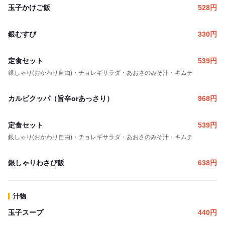
玉子かけご飯
528
円
銀むすび
330
円
定食セット
539
円
銀しゃり(おかわり自由)・チョレギサラダ・あおさのみそ汁・キムチ
カルビクッパ（旨辛orあっさり）
968
円
定食セット
539
円
銀しゃり(おかわり自由)・チョレギサラダ・あおさのみそ汁・キムチ
銀しゃりわさび飯
638
円
汁物
玉子スープ
440
円