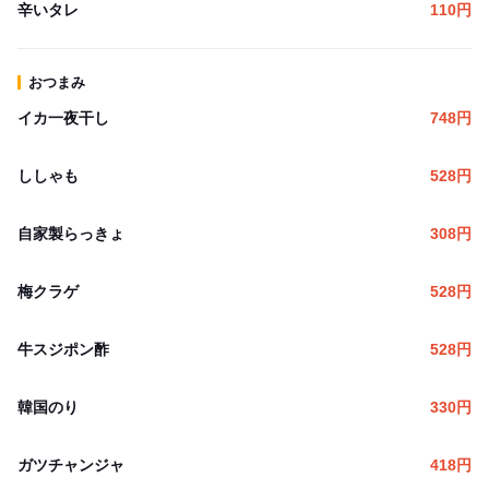
辛いタレ
110
円
おつまみ
イカ一夜干し
748
円
ししゃも
528
円
自家製らっきょ
308
円
梅クラゲ
528
円
牛スジポン酢
528
円
韓国のり
330
円
ガツチャンジャ
418
円