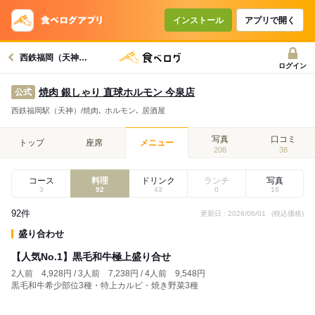
インストール
アプリで開く
西鉄福岡（天神）駅グルメへ
ログイン
焼肉 銀しゃり 直球ホルモン 今泉店
公式
西鉄福岡駅（天神）/焼肉､ ホルモン､ 居酒屋
写真
口コミ
トップ
座席
メニュー
208
38
コース
料理
ドリンク
ランチ
写真
3
92
43
0
16
92件
更新日 : 2026/06/01
(税込価格)
盛り合わせ
【人気No.1】黒毛和牛極上盛り合せ
2人前 4,928円 / 3人前 7,238円 / 4人前 9,548円
黒毛和牛希少部位3種・特上カルビ・焼き野菜3種