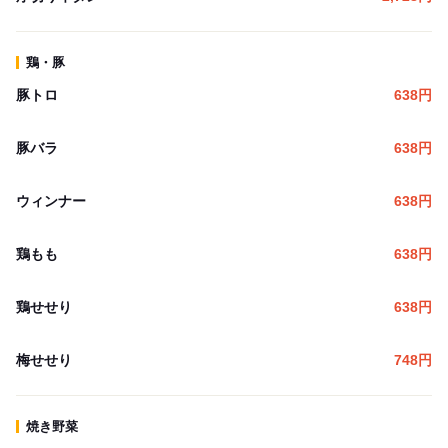
鶏・豚
豚トロ
638
円
豚バラ
638
円
ウィンナー
638
円
鶏もも
638
円
鶏せせり
638
円
梅せせり
748
円
焼き野菜