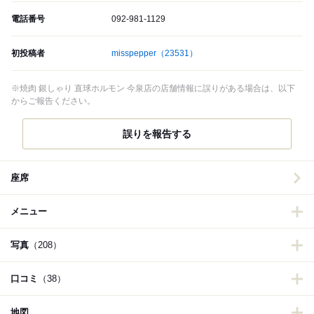
電話番号
092-981-1129
初投稿者
misspepper
（23531）
※焼肉 銀しゃり 直球ホルモン 今泉店の店舗情報に誤りがある場合は、以下
からご報告ください。
誤りを報告する
座席
メニュー
写真
（208）
口コミ
（38）
地図