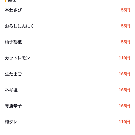
薬味
本わさび
55
円
おろしにんにく
55
円
柚子胡椒
55
円
カットレモン
110
円
生たまご
165
円
ネギ塩
165
円
青唐辛子
165
円
梅ダレ
110
円