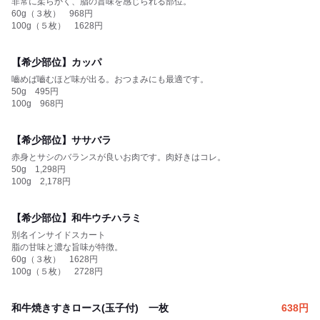
非常に柔らかく、脂の旨味を感じられる部位。
60g（３枚） 968円
100g（５枚） 1628円
【希少部位】カッパ
嚙めば嚙むほど味が出る。おつまみにも最適です。
50g 495円
100g 968円
【希少部位】ササバラ
赤身とサシのバランスが良いお肉です。肉好きはコレ。
50g 1,298円
100g 2,178円
【希少部位】和牛ウチハラミ
別名インサイドスカート
脂の甘味と濃な旨味が特徴。
60g（３枚） 1628円
100g（５枚） 2728円
和牛焼きすきロース(玉子付) 一枚
638
円