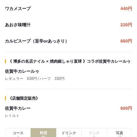
ワカメスープ
440
円
あおさ味噌汁
220
円
カルビスープ（旨辛orあっさり）
660
円
《 博多の名店ナイル × 焼肉銀しゃり直球 》コラボ佐賀牛カレールゥ
佐賀牛カレールゥ
レギュラー 638円 / ハーフ 330円
《店舗限定販売》
佐賀牛カレー
600
円
レトルト
コース
料理
ドリンク
ランチ
写真
3
92
43
0
16