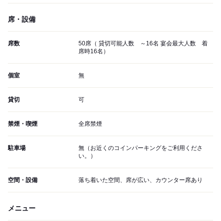
席・設備
席数
50席（ 貸切可能人数 ～16名 宴会最大人数 着
席時16名）
個室
無
貸切
可
禁煙・喫煙
全席禁煙
駐車場
無（お近くのコインパーキングをご利用くださ
い。）
空間・設備
落ち着いた空間、席が広い、カウンター席あり
メニュー