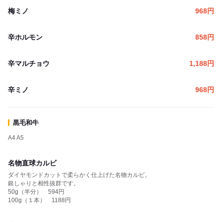
梅ミノ
968
円
辛ホルモン
858
円
辛マルチョウ
1,188
円
辛ミノ
968
円
黒毛和牛
A4 A5
名物直球カルビ
ダイヤモンドカットで柔らかく仕上げた名物カルビ。
銀しゃりと相性抜群です。
50g（半分） 594円
100g（１本） 1188円