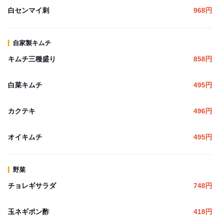
白センマイ刺
968
円
自家製キムチ
キムチ三種盛り
858
円
白菜キムチ
495
円
カクテキ
496
円
オイキムチ
495
円
野菜
チョレギサラダ
748
円
玉ネギポン酢
418
円