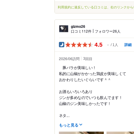
利用規約に違反している口コミは、右のリンクから
gizmo26
口コミ112件
フォロワー26人
4.5
詳細
－
1人
2026/06訪問
回目
3
豚バラが美味しい！
私的に山椒がかかった鶏皮が美味しくて
おかわりしたいぐらいです＾＾
お酒もいろいろあり
ジンが多めなのでいつも飲んでます！
山椒のジン美味しかったです！
ネタ...
もっと見る