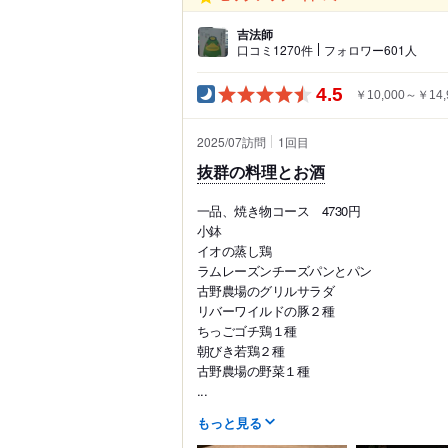
吉法師
口コミ1270件
フォロワー601人
4.5
￥10,000～￥14,
2025/07訪問
1
回目
抜群の料理とお酒
一品、焼き物コース 4730円
小鉢
イオの蒸し鶏
ラムレーズンチーズパンとパン
古野農場のグリルサラダ
リバーワイルドの豚２種
ちっごゴチ鶏１種
朝びき若鶏２種
古野農場の野菜１種
...
もっと見る