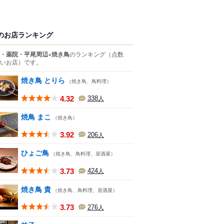
のお店ランキング
・薬院・平尾周辺×焼き鳥
のランキング
（点数
いお店）
です。
焼き鳥 とりら
（焼き鳥、鳥料理）
4.32
338
人
焼鳥 まこ
（焼き鳥）
3.92
206
人
ひょご鳥
（焼き鳥、鳥料理、居酒屋）
3.73
424
人
焼き鳥 貴
（焼き鳥、鳥料理、居酒屋）
3.73
276
人