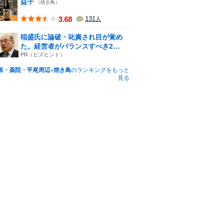
益子
（焼き鳥）
3.68
131
人
稲盛氏に論破・叱責され目が覚め
た。経営者がバランスすべき2
つ...
PR（ビズヒント）
坂・薬院・平尾周辺×焼き鳥
のランキングをもっと
見る