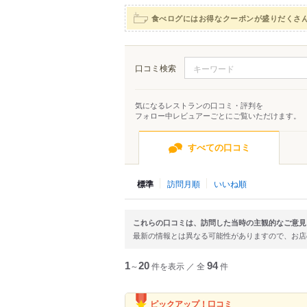
食べログにはお得なクーポンが盛りだくさ
口コミ検索
気になるレストランの口コミ・評判を
フォロー中レビュアーごとにご覧いただけます。
すべての口コミ
標準
訪問月順
いいね順
これらの口コミは、訪問した当時の主観的なご意見
最新の情報とは異なる可能性がありますので、お
1
～
20
件を表示
／
全
94
件
ピックアップ！口コミ