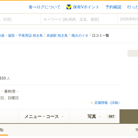
食べログについて
保有Vポイント
予約確認
行っ
赤坂・薬院・平尾周辺 焼き鳥
赤坂駅 焼き鳥
熾火のイオ
口コミ一覧
ェクト黒ラベル
633
人
豚料理
曜日、日曜日
店舗情報（詳細）
メニュー・コース
写真
987
)
5