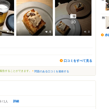
30
0
0
0
赤
口コミをすべて見る
報告することができます。
問題のある口コミを連絡する
詳細
9
1人