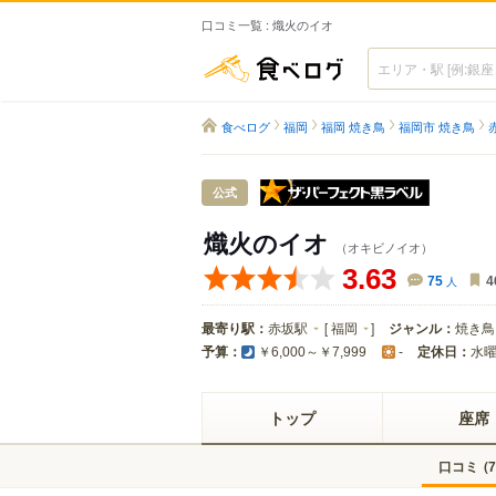
口コミ一覧 : 熾火のイオ
食べログ
食べログ
福岡
福岡 焼き鳥
福岡市 焼き鳥
ザ・パーフ
公式
熾火のイオ
（オキビノイオ）
3.63
75
人
4
最寄り駅：
赤坂駅
[
福岡
]
ジャンル：
焼き鳥
予算：
定休日：
水
￥6,000～￥7,999
-
トップ
座席
口コミ
(
7