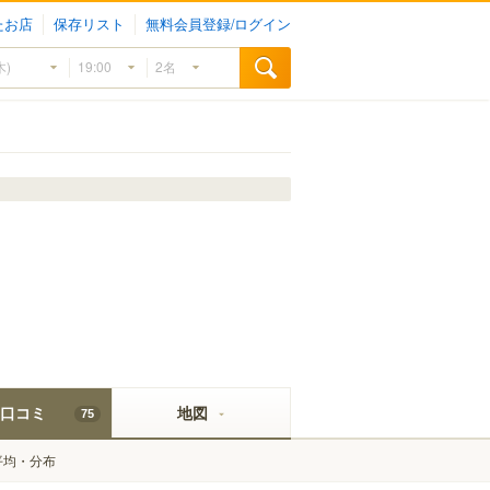
たお店
保存リスト
無料会員登録/ログイン
口コミ
地図
75
平均・分布