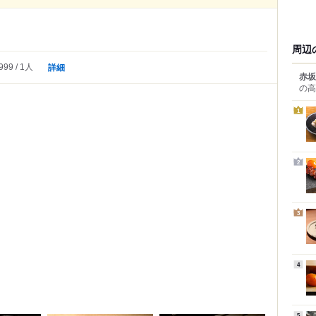
周辺
詳細
999
1人
赤坂
の高
1
2
3
4
5