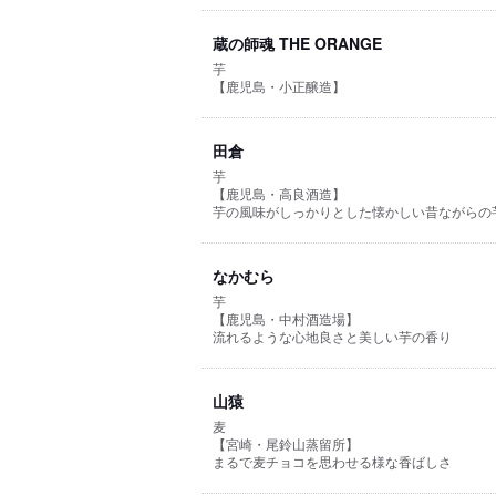
蔵の師魂 THE ORANGE
芋
【鹿児島・小正醸造】
田倉
芋
【鹿児島・高良酒造】
芋の風味がしっかりとした懐かしい昔ながらの
なかむら
芋
【鹿児島・中村酒造場】
流れるような心地良さと美しい芋の香り
山猿
麦
【宮崎・尾鈴山蒸留所】
まるで麦チョコを思わせる様な香ばしさ