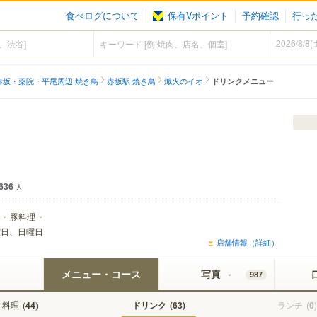
食べログについて
保有Vポイント
予約確認
行っ
赤坂・薬院・平尾周辺 焼き鳥
赤坂駅 焼き鳥
熾火のイオ
ドリンクメニュー
ェクト黒ラベル
636
人
豚料理
曜日、日曜日
店舗情報（詳細）
メニュー・コース
写真
987
料理
(
)
ドリンク
(
)
ランチ
(
)
44
63
0