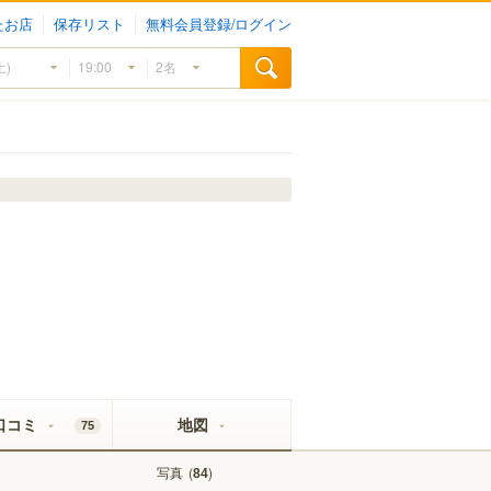
たお店
保存リスト
無料会員登録/ログイン
口コミ
地図
75
写真
(
)
84