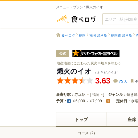
メニュー・プラン : 熾火のイオ
食べログ
食べログ
福岡
福岡 焼き鳥
福岡市 焼き鳥
ザ・パーフ
公式
地産地消にこだわった炭火串焼きを味わう
熾火のイオ
（オキビノイオ）
3.63
75
人
4
最寄り駅：
赤坂駅
[
福岡
]
ジャンル：
焼き鳥
予算：
定休日：
水
￥6,000～￥7,999
-
トップ
座席
コース
(
)
2