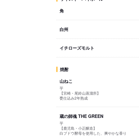
角
白州
イチローズモルト
焼酎
山ねこ
芋
【宮崎・尾鈴山蒸溜所】
甕仕込み2年熟成
蔵の師魂 THE GREEN
芋
【鹿児島・小正醸造】
白ブドウ酵母を使用した、爽やかな香り