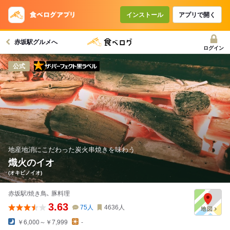
インストール
アプリで開く
赤坂駅グルメへ
ログイン
ザ・パーフェクト黒ラベル
公式
地産地消にこだわった炭火串焼きを味わう
熾火のイオ
(オキビノイオ)
赤坂駅/焼き鳥､ 豚料理
3.63
75
人
4636
人
￥6,000～￥7,999
-