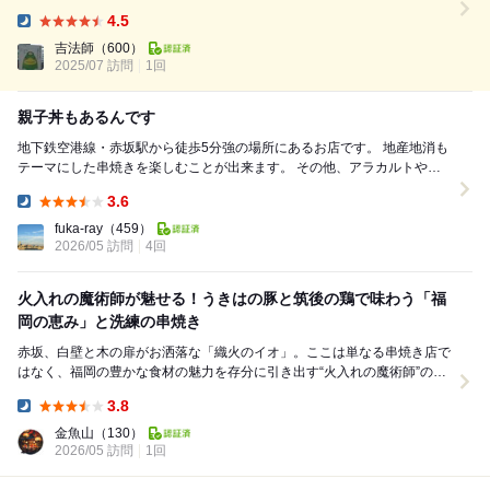
１種 朝びき若鶏２種 古野農場の野菜１種 エスニック鶏白湯湯豆腐 コース
4.5
以外で追加注文 自家製ソーセージ 825円 抱きねぎま 3...
Dinner:
吉法師
（600）
2025/07 訪問
1回
親子丼もあるんです
地下鉄空港線・赤坂駅から徒歩5分強の場所にあるお店です。 地産地消も
テーマにした串焼きを楽しむことが出来ます。 その他、アラカルトやデ
ザートのメニューも豊富であることやスタイリ...
3.6
Dinner:
fuka-ray
（459）
2026/05 訪問
4回
火入れの魔術師が魅せる！うきはの豚と筑後の鶏で味わう「福
岡の恵み」と洗練の串焼き
赤坂、白壁と木の扉がお洒落な「織火のイオ」。ここは単なる串焼き店で
はなく、福岡の豊かな食材の魅力を存分に引き出す“火入れの魔術師”のよ
うなお店です。 ​今回いただいたのは、人気N...
3.8
Dinner:
金魚山
（130）
2026/05 訪問
1回