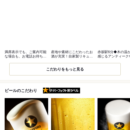
満席表示でも、ご案内可能
産地や素材にこだわったお
赤坂駅6分◆木の温
な場合も、お電話お待ちし
酒が充実！自家製リキュー
感じるアンティーク
てます。
ルもご用意
気の空間
こだわりをもっと見る
ザ・パーフェクト黒ラベル
ビールのこだわり