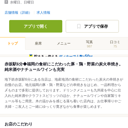
水曜日、日曜日
店舗情報（詳細）
求人情報
アプリで開く
アプリで保存
写真
口コミ
トップ
座席
メニュー
987
75
50
貯まる・使える
ディナーで人数×
pt
赤坂駅6分◆福岡の食材にこだわった豚・鶏・野菜の炭火串焼き。
純米酒やナチュールワインも充実
地下鉄赤坂駅6分にある当店は、地産地消の食材にこだわった炭火の串焼きが
自慢のお店。地元福岡の豚・鶏・野菜などの串焼きをはじめ、一品料理から
〆ものまで多彩に提供しております。ドリンクメニューも九州産を中心に仕
入れた純米酒やクラフトスピリッツのほか、ナチュールワインや自家製リキ
ュール等もご用意。木の温かみを感じる落ち着いた店内は、お仕事帰りやご
夫婦・ご友人とご一緒にゆっくり寛ぎながら食事が楽しめます。
お店のこだわり