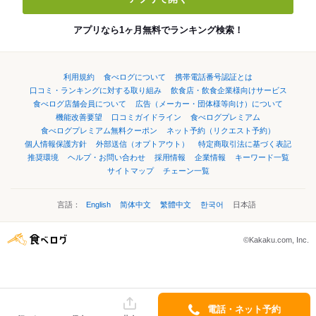
アプリなら1ヶ月無料でランキング検索！
利用規約
食べログについて
携帯電話番号認証とは
口コミ・ランキングに対する取り組み
飲食店・飲食企業様向けサービス
食べログ店舗会員について
広告（メーカー・団体様等向け）について
機能改善要望
口コミガイドライン
食べログプレミアム
食べログプレミアム無料クーポン
ネット予約（リクエスト予約）
個人情報保護方針
外部送信（オプトアウト）
特定商取引法に基づく表記
推奨環境
ヘルプ・お問い合わせ
採用情報
企業情報
キーワード一覧
サイトマップ
チェーン一覧
言語：
English
简体中文
繁體中文
한국어
日本語
©Kakaku.com, Inc.
電話・ネット予約