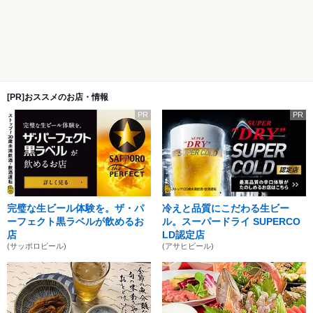
[PR]おススメのお店・情報
PR
PR
完璧な生ビール体験を。ザ・パ
冷えと品質にこだわる生ビー
ーフェクト黒ラベルが飲めるお
ル。スーパードライ SUPERCO
店
LD認定店
(サッポロビール)
(アサヒビール)