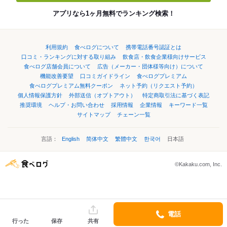
アプリなら1ヶ月無料でランキング検索！
利用規約
食べログについて
携帯電話番号認証とは
口コミ・ランキングに対する取り組み
飲食店・飲食企業様向けサービス
食べログ店舗会員について
広告（メーカー・団体様等向け）について
機能改善要望
口コミガイドライン
食べログプレミアム
食べログプレミアム無料クーポン
ネット予約（リクエスト予約）
個人情報保護方針
外部送信（オプトアウト）
特定商取引法に基づく表記
推奨環境
ヘルプ・お問い合わせ
採用情報
企業情報
キーワード一覧
サイトマップ
チェーン一覧
言語：
English
简体中文
繁體中文
한국어
日本語
©Kakaku.com, Inc.
電話
行った
保存
共有