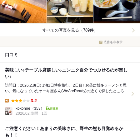
すべての写真を見る（789件）
広告を非表示
口コミ
美味しい♪テーブル席嬉しい♪ニンニク自分でつぶせるのが楽し
い♪
訪問日：2026.2.8(日) 1泊2日博多旅行、2日目♪ お昼に博多ラーメンと思
い、気になっていたケーキ屋さん(WeAreReady)の近くで探したところ、
こちらのお...
3.2
Lunch:
kokonoe
（353）
2026/02 訪問
1回
ご注意ください！あまりの美味さに、野生の熊も目覚めるか
も！！