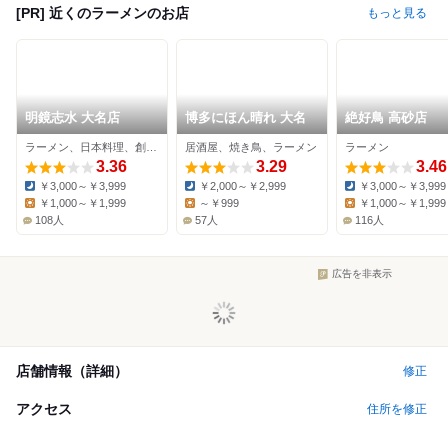
[PR] 近くのラーメンのお店
もっと見る
明鏡志水 大名店
博多にほん晴れ 大名
絶好鳥 高砂店
ラーメン、日本料理、創作料理
居酒屋、焼き鳥、ラーメン
ラーメン
3.36
3.29
3.46
￥3,000～￥3,999
￥2,000～￥2,999
￥3,000～￥3,999
Dinner:
Dinner:
Dinner:
￥1,000～￥1,999
～￥999
￥1,000～￥1,999
Lunch:
Lunch:
Lunch:
108人
57人
116人
広告を非表示
店舗情報（詳細）
修正
アクセス
住所を修正