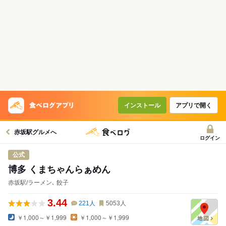
インストール
アプリで開く
赤坂駅グルメへ
ログイン
公式
博多 くまちゃんらぁめん
赤坂駅/ラーメン､ 餃子
3.44
221
人
5053
人
￥1,000～￥1,999
￥1,000～￥1,999