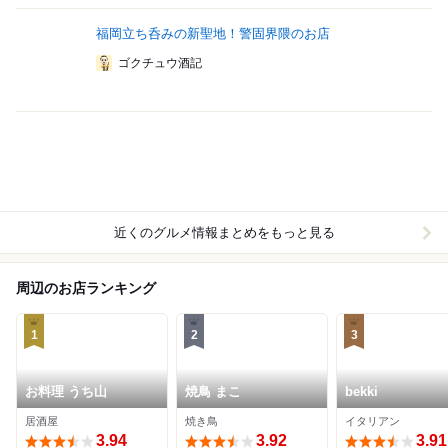
福岡立ち呑みの新聖地！警固界隈のお店
ゴクチュウ酒記
近くのグルメ情報まとめをもっと見る
周辺のお店ランキング
1
2
3
お料理 うち山
焼鳥 まこ
bekki
居酒屋
焼き鳥
イタリアン
3.94
3.92
3.91