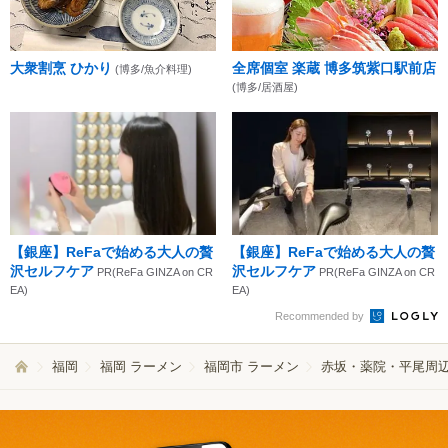
大衆割烹 ひかり
全席個室 楽蔵 博多筑紫口駅前店
(博多/魚介料理)
(博多/居酒屋)
【銀座】ReFaで始める大人の贅
【銀座】ReFaで始める大人の贅
沢セルフケア
沢セルフケア
PR(ReFa GINZA on CR
PR(ReFa GINZA on CR
EA)
EA)
Recommended by
福岡
福岡 ラーメン
福岡市 ラーメン
赤坂・薬院・平尾周辺