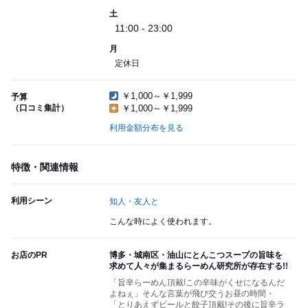
土
11:00 - 23:00
月
定休日
￥1,000～￥1,999
予算
（口コミ集計）
￥1,000～￥1,999
利用金額分布を見る
特徴・関連情報
利用シーン
知人・友人と
こんな時によく使われます。
お店のPR
博多・城南区・油山にとんこつスープの旨味を
求めて人々が集まるらーめん研究所が存在する!!
「旨辛らーめん頂戴!この辛味がくせになるんだ
よねぇ」そんな言葉が飛び交うお昼の時間・
「とりあえずビールと餃子頂戴!その後に旨辛ラ