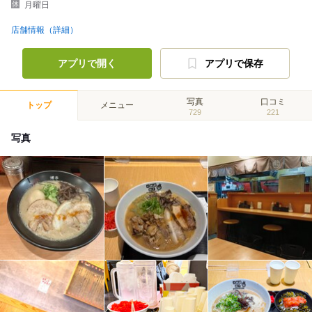
月曜日
店舗情報（詳細）
アプリで開く
アプリで保存
写真
口コミ
トップ
メニュー
729
221
写真