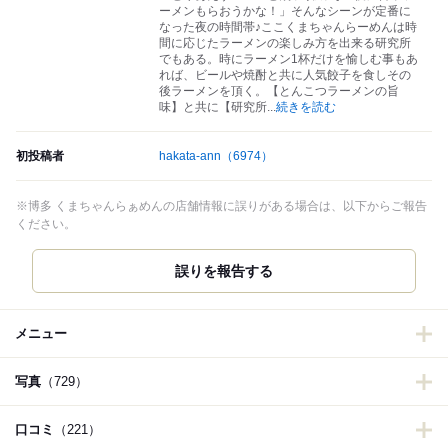
ーメンもらおうかな！」そんなシーンが定番に
なった夜の時間帯♪ここくまちゃんらーめんは時
間に応じたラーメンの楽しみ方を出来る研究所
でもある。時にラーメン1杯だけを愉しむ事もあ
れば、ビールや焼酎と共に人気餃子を食しその
後ラーメンを頂く。【とんこつラーメンの旨
味】と共に【研究所
...
続きを読む
初投稿者
hakata-ann
（6974）
※博多 くまちゃんらぁめんの店舗情報に誤りがある場合は、以下からご報告
ください。
誤りを報告する
メニュー
写真
（729）
口コミ
（221）