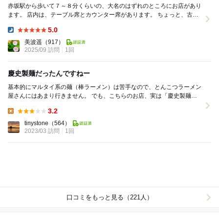
赤坂駅から歩いて７～８分くらいの、大名のはずれのところにお店があり
ます。 店内は、テーブル席とカウンター席があります。 ちょっと、古い
感じもしますが、綺麗に清掃されているの...
5.0
Dinner:
美波遥
（917）
2025/09 訪問
1回
慶史製麺だったんですねー
基本的にマルタイ系の麺（棒ラーメン）は苦手なので、とんこつラーメン
屋さんにはあまり行きません。 でも、こちらのお店、実は「慶史製麺」
を使っていると知り、寄ってみる事に。 とりあ...
3.2
Lunch:
tinystone
（564）
2023/03 訪問
1回
口コミをもっと見る（221人）