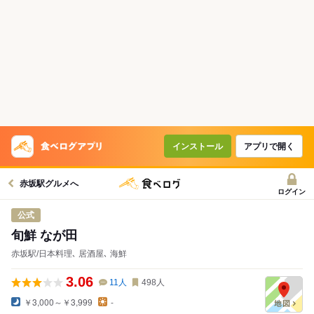
コースで使えるクーポン
戻る
クーポンを利用せず予約する
インストール
アプリで開く
赤坂駅グルメへ
ログイン
公式
旬鮮 なが田
赤坂駅/日本料理､ 居酒屋､ 海鮮
3.06
11
人
498
人
￥3,000～￥3,999
-