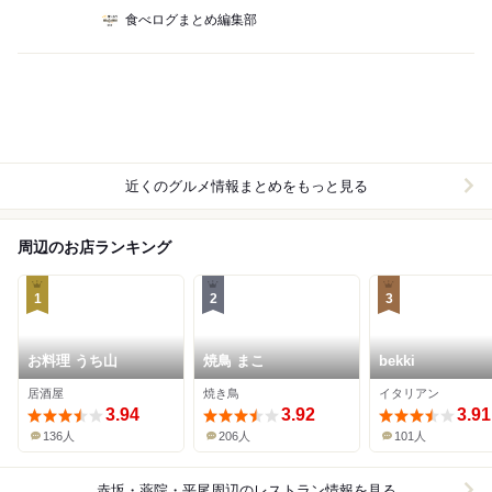
食べログまとめ編集部
近くのグルメ情報まとめをもっと見る
周辺のお店ランキング
1
2
3
お料理 うち山
焼鳥 まこ
bekki
居酒屋
焼き鳥
イタリアン
3.94
3.92
3.91
136人
206人
101人
赤坂・薬院・平尾周辺
のレストラン情報を見る