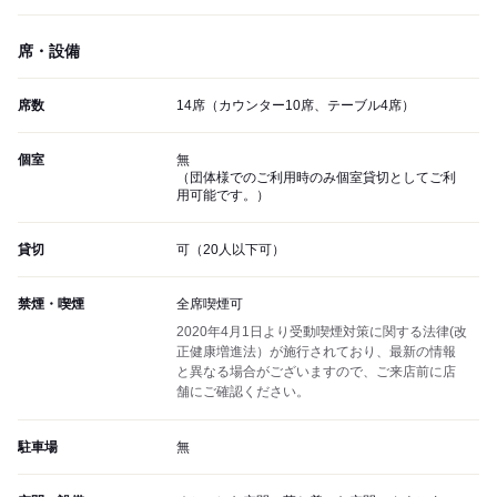
席・設備
席数
14席（カウンター10席、テーブル4席）
個室
無
（団体様でのご利用時のみ個室貸切としてご利
用可能です。）
貸切
可（20人以下可）
禁煙・喫煙
全席喫煙可
2020年4月1日より受動喫煙対策に関する法律(改
正健康増進法）が施行されており、最新の情報
と異なる場合がございますので、ご来店前に店
舗にご確認ください。
駐車場
無