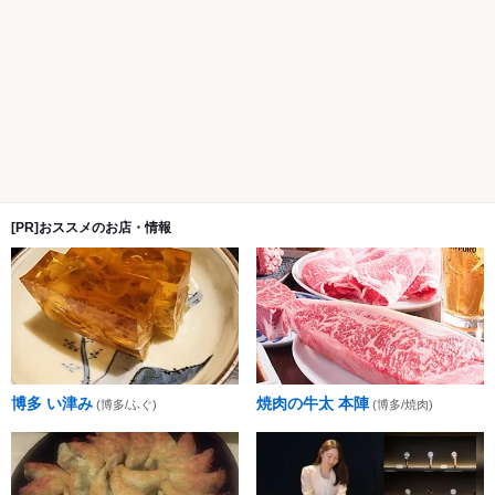
[PR]おススメのお店・情報
博多 い津み
焼肉の牛太 本陣
(博多/ふぐ)
(博多/焼肉)