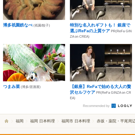
博多祇園鉄なべ
特別な名入れギフトも！ 銀座で
(祇園/餃子)
選ぶReFaの上質ケア
PR(ReFa GIN
ZA on CREA)
つまみ菜
【銀座】ReFaで始める大人の贅
(博多/居酒屋)
沢セルフケア
PR(ReFa GINZA on CR
EA)
Recommended by
福岡
福岡 日本料理
福岡市 日本料理
赤坂・薬院・平尾周辺