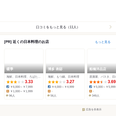
口コミをもっと見る（11人）
[PR] 近くの日本料理のお店
もっと見る
暖季
博多 表邸
船橋洋品店
海鮮、日本料理、ろばた焼き
海鮮、もつ鍋、日本料理
居酒屋、パスタ、日
3.33
3.27
3.69
￥6,000～￥7,999
￥4,000～￥4,999
￥5,000～￥5,999
Dinner:
Dinner:
Dinner:
￥1,000～￥1,999
-
-
Lunch:
Lunch:
Lunch:
96人
56人
349人
広告を非表示