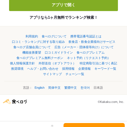
アプリで開く
アプリなら1ヶ月無料でランキング検索！
利用規約
食べログについて
携帯電話番号認証とは
口コミ・ランキングに対する取り組み
飲食店・飲食企業様向けサービス
食べログ店舗会員について
広告（メーカー・団体様等向け）について
機能改善要望
口コミガイドライン
食べログプレミアム
食べログプレミアム無料クーポン
ネット予約（リクエスト予約）
個人情報保護方針
外部送信（オプトアウト）
特定商取引法に基づく表記
推奨環境
ヘルプ・お問い合わせ
採用情報
企業情報
キーワード一覧
サイトマップ
チェーン一覧
言語：
English
简体中文
繁體中文
한국어
日本語
©Kakaku.com, Inc.