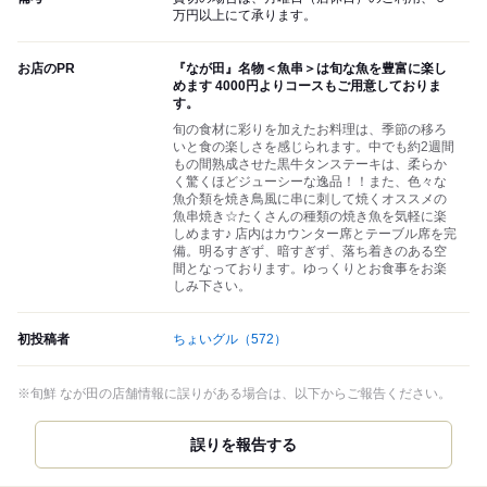
万円以上にて承ります。
お店のPR
『なが田』名物＜魚串＞は旬な魚を豊富に楽し
めます 4000円よりコースもご用意しておりま
す。
旬の食材に彩りを加えたお料理は、季節の移ろ
いと食の楽しさを感じられます。中でも約2週間
もの間熟成させた黒牛タンステーキは、柔らか
く驚くほどジューシーな逸品！！また、色々な
魚介類を焼き鳥風に串に刺して焼くオススメの
魚串焼き☆たくさんの種類の焼き魚を気軽に楽
しめます♪ 店内はカウンター席とテーブル席を完
備。明るすぎず、暗すぎず、落ち着きのある空
間となっております。ゆっくりとお食事をお楽
しみ下さい。
初投稿者
ちょいグル
（572）
※旬鮮 なが田の店舗情報に誤りがある場合は、以下からご報告ください。
誤りを報告する