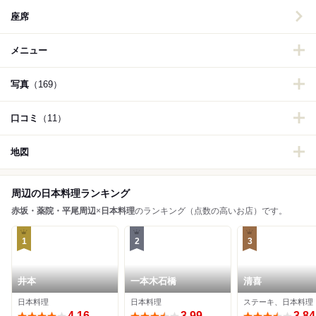
座席
メニュー
写真
（169）
口コミ
（11）
地図
周辺の日本料理ランキング
赤坂・薬院・平尾周辺
×
日本料理
のランキング（点数の高いお店）です。
1
2
3
井本
一本木石橋
清喜
日本料理
日本料理
ステーキ、日本料理
4.16
3.99
3.84