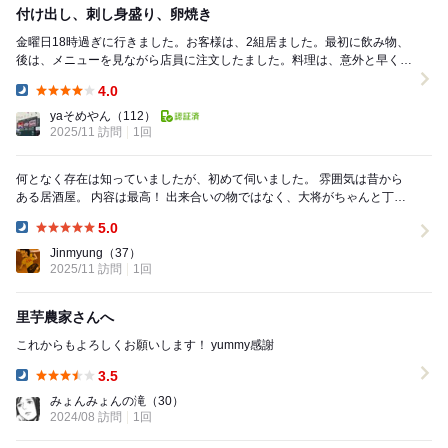
付け出し、刺し身盛り、卵焼き
金曜日18時過ぎに行きました。お客様は、2組居ました。最初に飲み物、
後は、メニューを見ながら店員に注文したました。料理は、意外と早く出
てきました。本当に何を食べても美味しかったです...
4.0
Dinner:
yaそめやん
（112）
2025/11 訪問
1回
何となく存在は知っていましたが、初めて伺いました。 雰囲気は昔から
ある居酒屋。 内容は最高！ 出来合いの物ではなく、大将がちゃんと丁寧
に料理されている。 カウンターからそれ...
5.0
Dinner:
Jinmyung
（37）
2025/11 訪問
1回
里芋農家さんへ
これからもよろしくお願いします！ yummy感謝
3.5
Dinner:
みょんみょんの滝
（30）
2024/08 訪問
1回