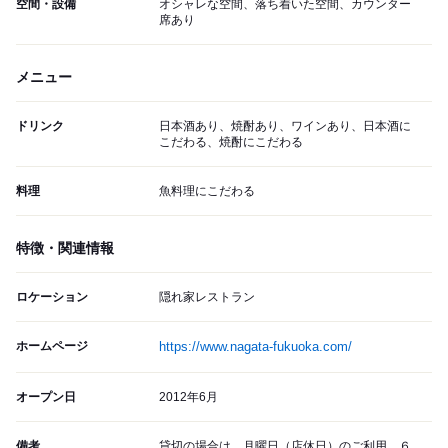
空間・設備
オシャレな空間、落ち着いた空間、カウンター
席あり
メニュー
ドリンク
日本酒あり、焼酎あり、ワインあり、日本酒に
こだわる、焼酎にこだわる
料理
魚料理にこだわる
特徴・関連情報
ロケーション
隠れ家レストラン
ホームページ
https://www.nagata-fukuoka.com/
オープン日
2012年6月
備考
貸切の場合は、月曜日（店休日）のご利用、６