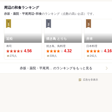
周辺の和食ランキング
赤坂・薬院・平尾周辺
×
和食
のランキング（点数の高いお店）です。
1
2
3
近松
焼き鳥 とりら
井本
寿司
焼き鳥、鳥料理
日本料理
4.56
4.32
4.16
270人
339人
242人
赤坂・薬院・平尾周辺×和食
のランキングをもっと見る
広告を非表示