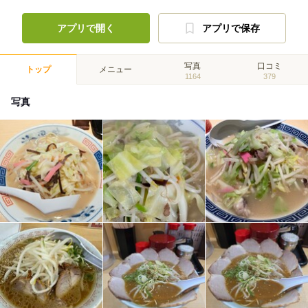
アプリで開く
アプリで保存
写真
口コミ
トップ
メニュー
1164
379
写真