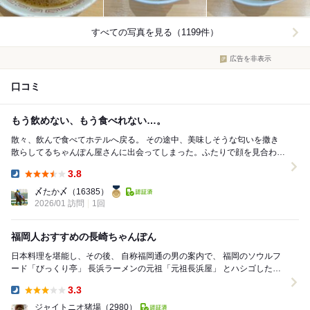
すべての写真を見る（1199件）
広告を非表示
口コミ
もう飲めない、もう食べれない…。
散々、飲んで食べてホテルへ戻る。 その途中、美味しそうな匂いを撒き
散らしてるちゃんぽん屋さんに出会ってしまった。ふたりで顔を見合わせ
る。一瞬迷ったものの、もうお腹いっぱい。目で合...
3.8
Dinner:
〆たか〆
（16385）
2026/01 訪問
1回
福岡人おすすめの長崎ちゃんぽん
日本料理を堪能し、その後、 自称福岡通の男の案内で、 福岡のソウルフ
ード「びっくり亭」 長浜ラーメンの元祖「元祖長浜屋」 とハシゴした私
たちは、 もう一軒、オススメが...
3.3
Dinner:
ジャイトニオ猪場
（2980）