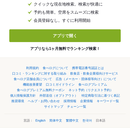
クイックな現在地検索。検索が快適に
予約も簡単。空席をスムーズに検索
会員登録なし。すぐに利用開始
アプリで開く
アプリなら1ヶ月無料でランキング検索！
利用規約
食べログについて
携帯電話番号認証とは
口コミ・ランキングに対する取り組み
飲食店・飲食企業様向けサービス
食べログ店舗会員について
広告（メーカー・団体様等向け）について
機能改善要望
口コミガイドライン
食べログプレミアム
食べログプレミアム無料クーポン
ネット予約（リクエスト予約）
個人情報保護方針
外部送信（オプトアウト）
特定商取引法に基づく表記
推奨環境
ヘルプ・お問い合わせ
採用情報
企業情報
キーワード一覧
サイトマップ
チェーン一覧
言語：
English
简体中文
繁體中文
한국어
日本語