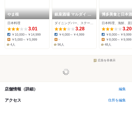
やま根
銀座酒場 マルダイ 大
博多美食と日本
名
喜
日本料理
ダイニングバー、ステーキ、串揚げ
日本料理、海鮮、居
3.01
3.28
3.20
￥10,000～￥14,999
￥4,000～￥4,999
￥8,000～￥9,999
Dinner:
Dinner:
Dinner:
￥5,000～￥5,999
-
￥8,000～￥9,999
Lunch:
Lunch:
Lunch:
4人
96人
48人
広告を非表示
店舗情報（詳細）
編集
アクセス
住所を編集