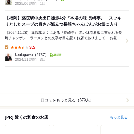
2025/06 訪問
1回
【福岡】薬院駅中央出口徒歩4分『本場の味 長崎亭』 スッキ
リとしたスープの旨さが際立つ長崎ちゃんぽんがお気に入り
（2024.11.28） 薬院駅近くにある『長崎亭』 赤い鉢巻看板に書かれる長
崎チャンポン・ラーメンとの文字が目を惹くお店でありまして… お昼ど
きには席を待つお客さまが並...
3.5
Lunch:
koutagawa
（2737）
2024/11 訪問
3回
口コミをもっと見る（379人）
[PR] 近くの和食のお店
もっと見る