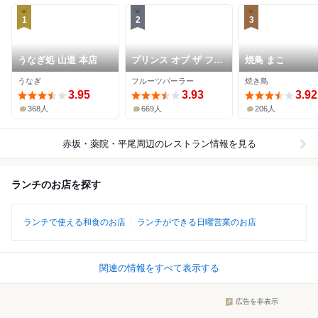
1
2
3
うなぎ処 山道 本店
プリンス オブ ザ フル
焼鳥 まこ
ーツ
うなぎ
フルーツパーラー
焼き鳥
3.95
3.93
3.92
368人
669人
206人
赤坂・薬院・平尾周辺
のレストラン情報を見る
ランチのお店を探す
ランチで使える和食のお店
ランチができる日曜営業のお店
関連の情報をすべて表示する
広告を非表示