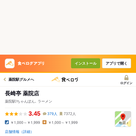
インストール
アプリで開く
薬院駅グルメへ
ログイン
長崎亭 薬院店
薬院駅/ちゃんぽん､ ラーメン
3.45
379
人
7372
人
￥1,000～￥1,999
￥1,000～￥1,999
店舗情報（詳細）