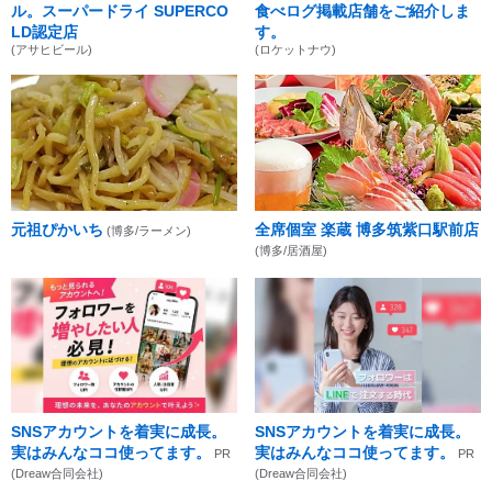
ル。スーパードライ SUPERCO
食べログ掲載店舗をご紹介しま
LD認定店
す。
(アサヒビール)
(ロケットナウ)
元祖ぴかいち
全席個室 楽蔵 博多筑紫口駅前店
(博多/ラーメン)
(博多/居酒屋)
SNSアカウントを着実に成長。
SNSアカウントを着実に成長。
実はみんなココ使ってます。
実はみんなココ使ってます。
PR
PR
(Dreaw合同会社)
(Dreaw合同会社)