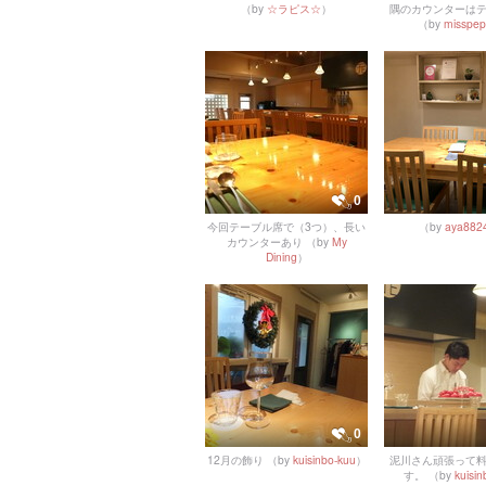
（by
☆ラピス☆
）
隅のカウンターは
（by
misspep
0
今回テーブル席で（3つ）、長い
（by
aya882
カウンターあり
（by
My
Dining
）
0
12月の飾り
（by
kuisinbo-kuu
）
泥川さん頑張って
す。
（by
kuisin