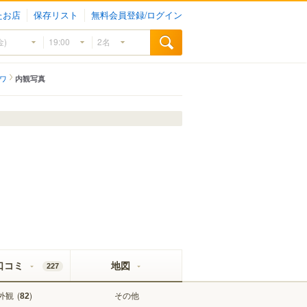
たお店
保存リスト
無料会員登録/ログイン
カワ
内観写真
口コミ
地図
227
外観
(
)
その他
82