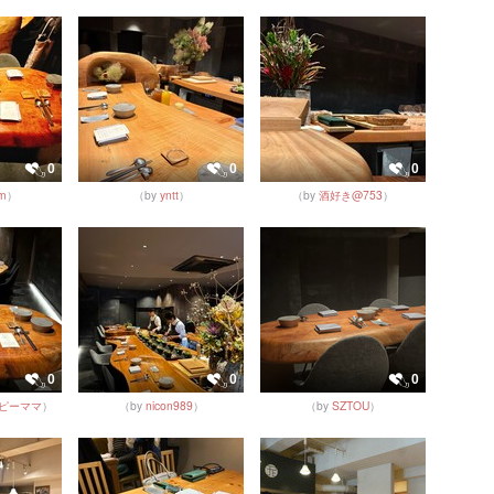
0
0
0
zm
）
（by
yntt
）
（by
酒好き@753
）
0
0
0
ピーママ
）
（by
nicon989
）
（by
SZTOU
）