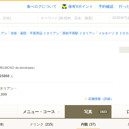
食べログについて
保有Vポイント
予約確認
行っ
リアン
赤坂・薬院・平尾周辺 イタリアン
西鉄平尾駅 イタリアン
メルモーゾ ダ ドロ
ELMOSO da dorokawa）
15868
人
タリアン
,999
店舗情報（詳細）
メニュー・コース
写真
1923
)
ドリンク
(
)
内観
(
)
88
215
37