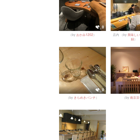
0
（by
おかみ1202
）
店内
（by
美味しい
録
）
0
（by
きらめきパンチ
）
（by
南京豆