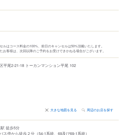
セルはコース料金の100%、前日のキャンセルは50%頂戴いたします。
れたお客様は、次回以降のご予約をお受けできかねる場合がございます。
区
平尾
2-21-18
トーカンマンション平尾 102
大きな地図を見る
周辺のお店を探す
駅 徒歩5分
ス停から徒歩２分（54-1系統、69及び69-1系統）