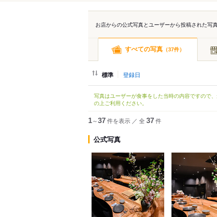
お店からの公式写真とユーザーから投稿された写
すべての写真
（
件）
37
標準
登録日
写真はユーザーが食事をした当時の内容ですので、
の上ご利用ください。
1
～
37
件を表示
／
全
37
件
公式写真