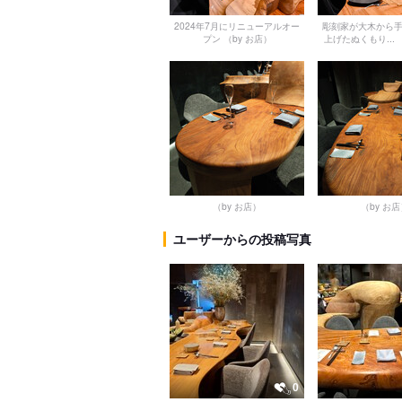
2024年7月にリニューアルオー
彫刻家が大木から
プン
（by お店）
上げたぬくもり...
（by お店）
（by お
ユーザーからの投稿写真
0