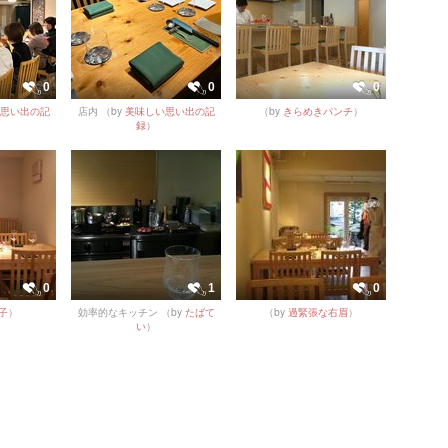
0
0
0
思い出の記
店内
（by
美味しい思い出の記
（by
きらめきパンチ
）
録
）
0
1
0
子
）
効率的なキッチン
（by
たばて
（by
過緊張な右眉
）
い
）