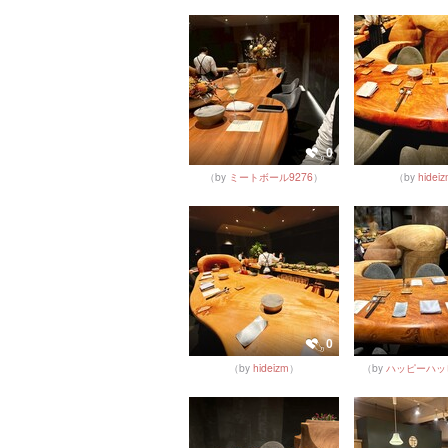
0
（by
ミートボール9276
）
（by
hidei
0
（by
hideizm
）
（by
ハッピーハッ