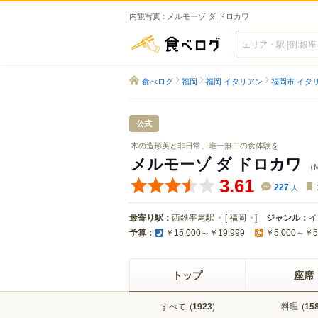
内観写真 : メルモーゾ ダ ドロカワ
食べログ
食べログ
福岡
福岡 イタリアン
福岡市 イタ
公式
木の造形美と非日常、唯一無二の食体験を
メルモーゾ ダ ドロカワ
（M
3.61
227
人
最寄り駅：
西鉄平尾駅
[
福岡
]
ジャンル：
イ
予算：
￥15,000～￥19,999
￥5,000～￥5
トップ
座席
すべて
(
)
料理
(
1923
15