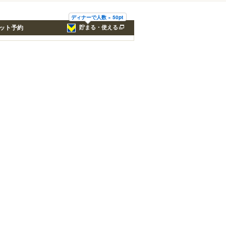
ディナーで人数 × 50pt
ット予約
貯まる・使える