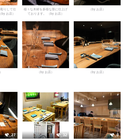
手彫りして仕
様々な木材を多様な形に仕上げ
（by お店）
（by お店）
ております。
（by お店）
店）
（by お店）
（by お店）
27
32
0