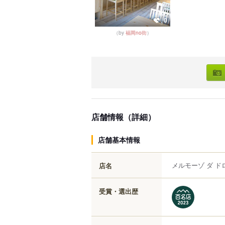
0
（by
福岡no街
）
店舗情報（詳細）
店舗基本情報
メルモーゾ ダ ド
店名
受賞・選出歴