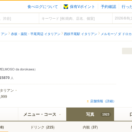
食べログについて
保有Vポイント
予約確認
行っ
リアン
赤坂・薬院・平尾周辺 イタリアン
西鉄平尾駅 イタリアン
メルモーゾ ダ ドロ
ELMOSO da dorokawa）
15870
人
タリアン
,999
店舗情報（詳細）
メニュー・コース
写真
1923
)
ドリンク
(
)
内観
(
)
88
215
37