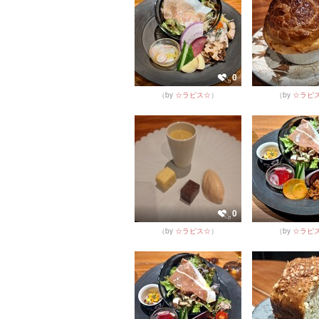
0
（by
☆ラピス☆
）
（by
☆ラピ
0
（by
☆ラピス☆
）
（by
☆ラピ