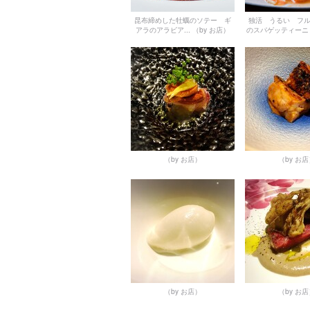
昆布締めした牡蠣のソテー ギ
独活 うるい フ
アラのアラビア...
（by お店）
のスパゲッティーニ
（by お店）
（by お
（by お店）
（by お