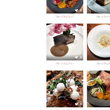
0
（by
☆ラピス☆
）
（by
☆ラピ
0
（by
☆ラピス☆
）
（by
☆ラピ
0