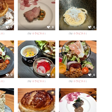
0
0
0
ス☆
）
（by
☆ラピス☆
）
（by
☆ラピス☆
）
0
0
0
ス☆
）
（by
☆ラピス☆
）
（by
☆ラピス☆
）