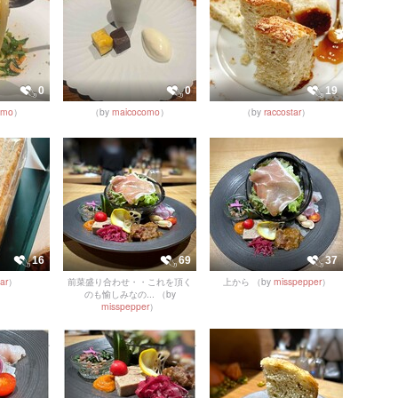
0
0
19
omo
）
（by
maicocomo
）
（by
raccostar
）
16
69
37
ar
）
前菜盛り合わせ・・これを頂く
上から
（by
misspepper
）
のも愉しみなの...
（by
misspepper
）