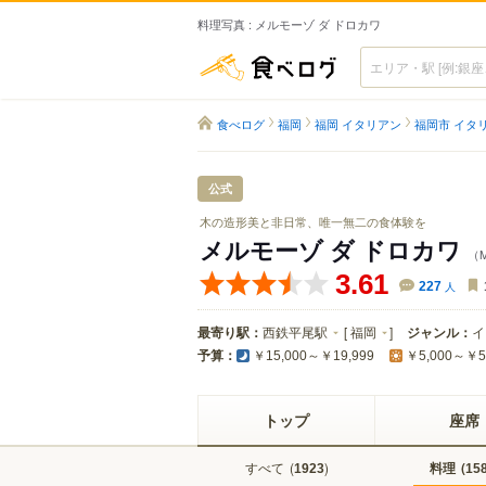
料理写真 : メルモーゾ ダ ドロカワ
食べログ
食べログ
福岡
福岡 イタリアン
福岡市 イタ
公式
木の造形美と非日常、唯一無二の食体験を
メルモーゾ ダ ドロカワ
（M
3.61
227
人
最寄り駅：
西鉄平尾駅
[
福岡
]
ジャンル：
イ
予算：
￥15,000～￥19,999
￥5,000～￥5
トップ
座席
すべて
(
)
料理
(
1923
15