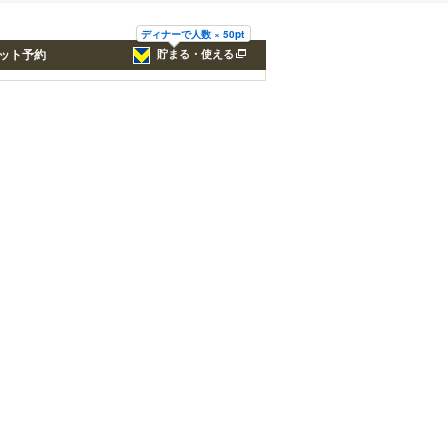
ディナーで人数 × 50pt
ット予約
貯まる・使える