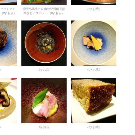
ルーツトマト
鹿児島黒牛ヒレ肉の紀州備長炭
（by お店）
（by お店）
焼きとアスパラ...
（by お店）
店）
（by お店）
（by お店）
店）
（by お店）
（by お店）