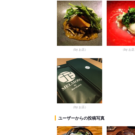
（by お店）
（by お
（by お店）
ユーザーからの投稿写真