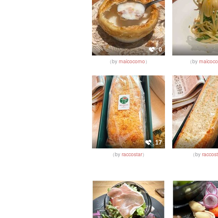
0
（by
maicocomo
）
（by
maicoc
17
（by
raccostar
）
（by
raccost