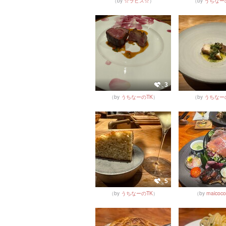
（by
☆ラピス☆
）
（by
うちなー
3
（by
うちなーのTK
）
（by
うちなー
5
（by
うちなーのTK
）
（by
maicoc