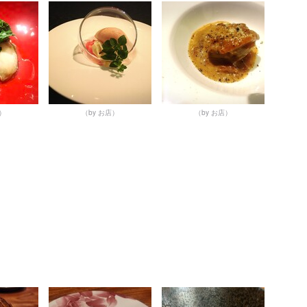
店）
（by お店）
（by お店）