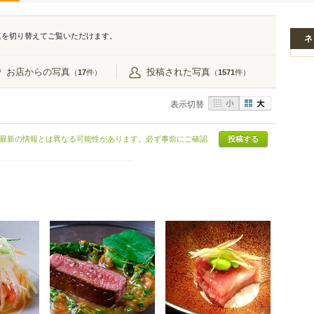
真を切り替えてご覧いただけます。
ネ
お店からの写真
投稿された写真
（
件）
（
件）
17
1571
表示切替
最新の情報とは異なる可能性があります。必ず事前にご確認
投稿する