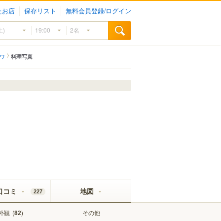
たお店
保存リスト
無料会員登録/ログイン
カワ
料理写真
口コミ
地図
227
外観
(
)
その他
82