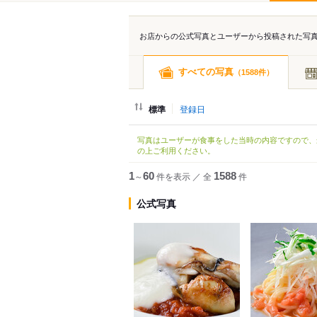
お店からの公式写真とユーザーから投稿された写
すべての写真
（
件）
1588
標準
登録日
写真はユーザーが食事をした当時の内容ですので、
の上ご利用ください。
1
～
60
件を表示
／
全
1588
件
公式写真