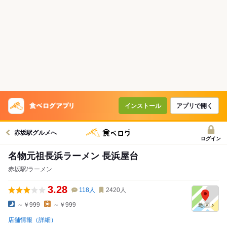
インストール
アプリで開く
赤坂駅グルメへ
ログイン
名物元祖長浜ラーメン 長浜屋台
赤坂駅/ラーメン
3.28
118
人
2420
人
～￥999
～￥999
店舗情報（詳細）