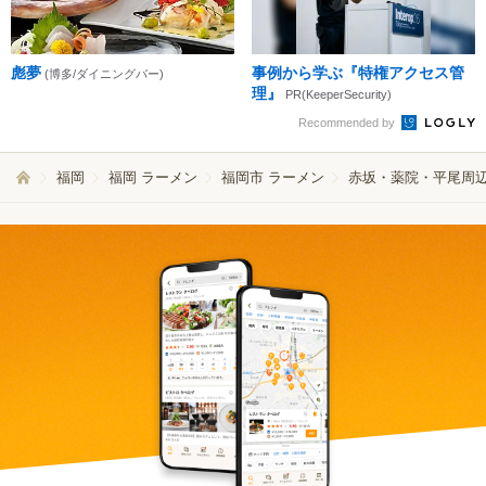
彪夢
事例から学ぶ『特権アクセス管
(博多/ダイニングバー)
理』
PR(KeeperSecurity)
Recommended by
福岡
福岡 ラーメン
福岡市 ラーメン
赤坂・薬院・平尾周辺