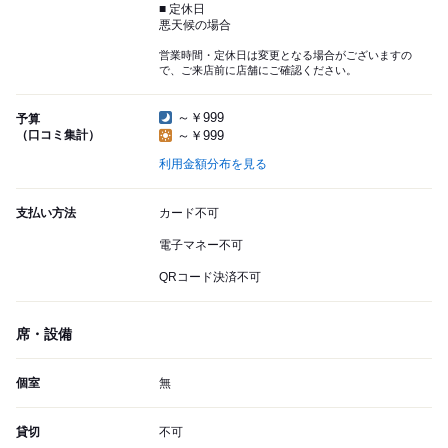
■ 定休日
悪天候の場合
営業時間・定休日は変更となる場合がございますの
で、ご来店前に店舗にご確認ください。
～￥999
予算
（口コミ集計）
～￥999
利用金額分布を見る
支払い方法
カード不可
電子マネー不可
QRコード決済不可
席・設備
個室
無
貸切
不可