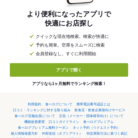
より便利になったアプリで
快適にお店探し
クイックな現在地検索。検索が快適に
予約も簡単。空席をスムーズに検索
会員登録なし。すぐに利用開始
アプリで開く
アプリなら1ヶ月無料でランキング検索！
利用規約
食べログについて
携帯電話番号認証とは
口コミ・ランキングに対する取り組み
飲食店・飲食企業様向けサービス
食べログ店舗会員について
広告（メーカー・団体様等向け）について
機能改善要望
口コミガイドライン
食べログプレミアム
食べログプレミアム無料クーポン
ネット予約（リクエスト予約）
個人情報保護方針
外部送信（オプトアウト）
特定商取引法に基づく表記