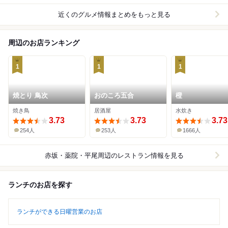
近くのグルメ情報まとめをもっと見る
周辺のお店ランキング
1
1
1
焼とり 鳥次
おのころ五合
橙
焼き鳥
居酒屋
水炊き
3.73
3.73
3.73
254人
253人
1666人
赤坂・薬院・平尾周辺
のレストラン情報を見る
ランチのお店を探す
ランチができる日曜営業のお店