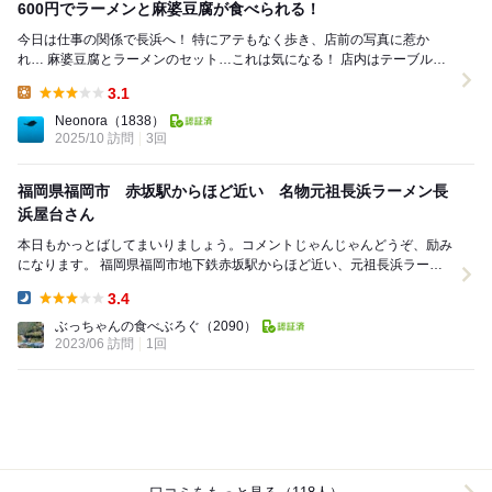
600円でラーメンと麻婆豆腐が食べられる！
今日は仕事の関係で長浜へ！ 特にアテもなく歩き、店前の写真に惹か
れ… 麻婆豆腐とラーメンのセット…これは気になる！ 店内はテーブル席
が中心で、全体で20席ほど！ 入り口...
3.1
Lunch:
Neonora
（1838）
2025/10 訪問
3回
福岡県福岡市 赤坂駅からほど近い 名物元祖長浜ラーメン長
浜屋台さん
本日もかっとばしてまいりましょう。コメントじゃんじゃんどうぞ、励み
になります。 福岡県福岡市地下鉄赤坂駅からほど近い、元祖長浜ラーメ
ンさんに御邪魔しました。 入口から縦に長...
3.4
Dinner:
ぶっちゃんの食べぶろぐ
（2090）
2023/06 訪問
1回