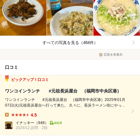
すべての写真を見る（484件）
広告を非表示
口コミ
ピックアップ！口コミ
ワンコインランチ #元祖長浜屋台 ｛福岡市中央区港｝
ワンコインランチ #元祖長浜屋台 ｛福岡市中央区港｝2025年01月
07日(火)元祖長浜屋台へ行って来た。 久々に、長浜ラーメン街にやって
来た。 長浜家か長浜屋かと考えながら歩いてると 魅力的な看板を発見。
4.5
それが、店頭に出されたメニュー！ ８９０円が５００円と言う、...
Lunch:
イナッキー
（948）
2024/12 訪問
2回