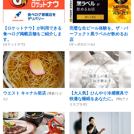
【ロケットナウ】が利用できる
完璧な生ビール体験を。ザ・パ
食べログ掲載店舗をご紹介しま
ーフェクト黒ラベルが飲めるお
す。
店
(ロケットナウ)
(サッポロビール)
ウエスト キャナル前店
【大人気】ひんやり冷感寝具で
(博多/うど
快適な睡眠をあなたに。
ん)
PR(アイ
リスプラザ)