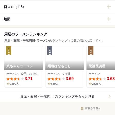
口コミ
（118）
地図
周辺のラーメンランキング
赤坂・薬院・平尾周辺
×
ラーメン
のランキング（点数の高いお店）です。
1
2
3
八ちゃんラーメン
麺道はなもこし
元祖長浜屋
ラーメン、餃子、おでん
ラーメン、つけ麺
ラーメン
3.71
3.69
3.63
1890人
669人
2825人
赤坂・薬院・平尾周辺×ラーメン
のランキングをもっと見る
広告を非表示