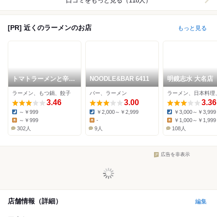
口コミをもっと見る（118人）
[PR] 近くのラーメンのお店
もっと見る
トマトラーメンと辛め
NOODLE&BAR 6411
明鏡志水 大名店
ん 三味 天神大名店
ラーメン、もつ鍋、餃子
バー、ラーメン
3.46
3.00
3.36
～￥999
￥2,000～￥2,999
￥3,000～￥3,999
Dinner:
Dinner:
Dinner:
～￥999
-
￥1,000～￥1,999
Lunch:
Lunch:
Lunch:
302人
9人
108人
広告を非表示
店舗情報（詳細）
編集