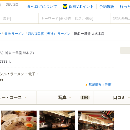
 - 西鉄福岡
食べログについて
保有Vポイント
予約確認
行っ
ン
天神 ラーメン
西鉄福岡駅（天神） ラーメン
博多 一風堂 大名本店
名】博多 一風堂 総本店）
6333
人
ンル：
ラーメン
餃子
99
店舗情報（詳細）
ュー・コース
写真
口コミ
1308