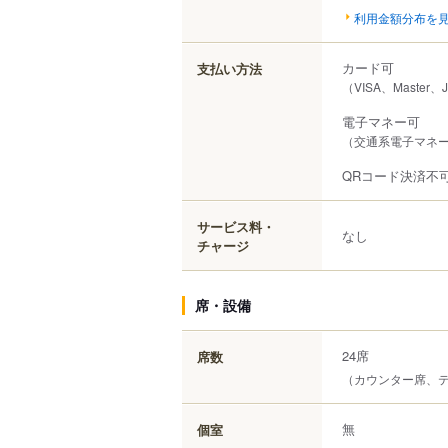
利用金額分布を
カード可
支払い方法
（VISA、Master、
電子マネー可
（交通系電子マネー（
QRコード決済不
サービス料・
なし
チャージ
席・設備
24席
席数
（カウンター席、
無
個室