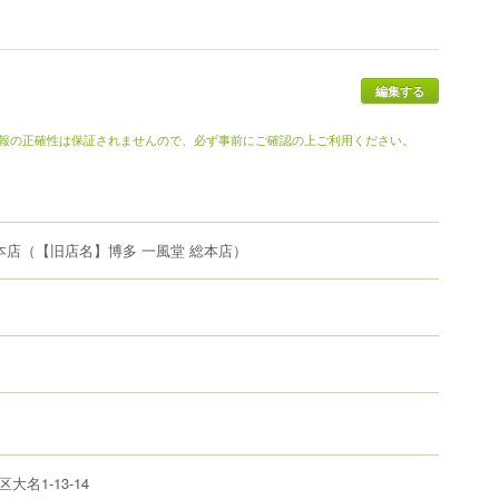
報の正確性は保証されませんので、必ず事前にご確認の上ご利用ください。
本店
（【旧店名】博多 一風堂 総本店）
区
大名
1-13-14