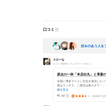
口コミ
？
好みのあう人を
スローな
口コミ 669件
フォロワー 1,031人
原点の一杯「本店白丸」と革新
全国に博多ラーメン文化を発信したパ
度はランチで、二度目は夜の〆で・・・
細を見る
2026/07 訪
？
68