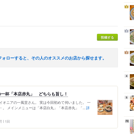
1
2
投稿する
3
フォローすると、その人のオススメのお店から探せます。
4
の一杯「本店赤丸」 どちらも旨し！
5
イオニアの一風堂さん。 実は今回初めて伺いました。 一
。 メインメニューは「本店白丸」「本店赤丸」「...
詳
問
1回