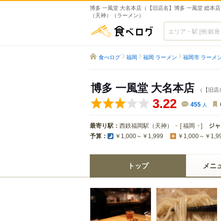
博多 一風堂 大名本店（【旧店名】博多 一風堂 総本店）
（天神）（ラーメン）
食べログ
食べログ
福岡
福岡 ラーメン
福岡市 ラーメ
博多 一風堂 大名本店
（【旧店
3.22
455
人
最寄り駅：
西鉄福岡駅（天神）
[
福岡
]
ジャ
予算：
￥1,000～￥1,999
￥1,000～￥1,9
トップ
メニ