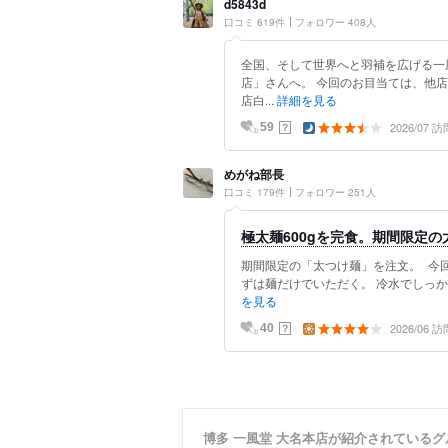
d5843d
口コミ 619件
フォロワー 408人
全国、そして世界へと羽補を広げる一
店」さんへ。 今回のお目当ては、他
店白...
詳細を見る
2026/07 訪
？
59
めがね部長
口コミ 179件
フォロワー 251人
極太麺600gを完食。期間限定
期間限定の「太つけ麺」を注文。 今回
ずは麺だけでいただく。 冷水でしっか
を見る
2026/06 訪
？
40
博多 一風堂 大名本店が紹介されている