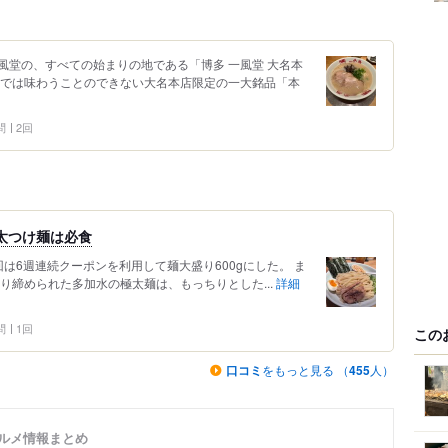
風堂の、すべての始まりの地である「博多 一風堂 大名本
店では味わうことのできない大名本店限定の一大銘品「本
問
2回
の太つけ麺は必食
は6週連続クーポンを利用して麺大盛り600gにした。 ま
り締められた多加水の極太麺は、もっちりとした...
詳細
問
1回
この
口コミ
をもっと見る （
455
人）
グルメ情報まとめ