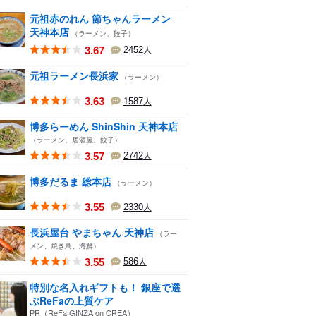
元祖赤のれん 節ちゃんラーメン
天神本店
（ラーメン、餃子）
3.67
2452
人
元祖ラーメン長浜家
（ラーメン）
3.63
1587
人
博多らーめん ShinShin 天神本店
（ラーメン、居酒屋、餃子）
3.57
2742
人
博多だるま 総本店
（ラーメン）
3.55
2330
人
長浜屋台 やまちゃん 天神店
（ラー
メン、焼き鳥、海鮮）
3.55
586
人
特別な名入れギフトも！ 銀座で選
ぶReFaの上質ケア
PR（ReFa GINZA on CREA）