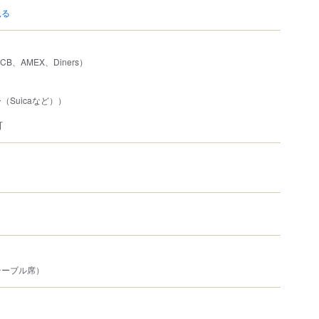
見る
JCB、AMEX、Diners）
Suicaなど））
可
テーブル席）