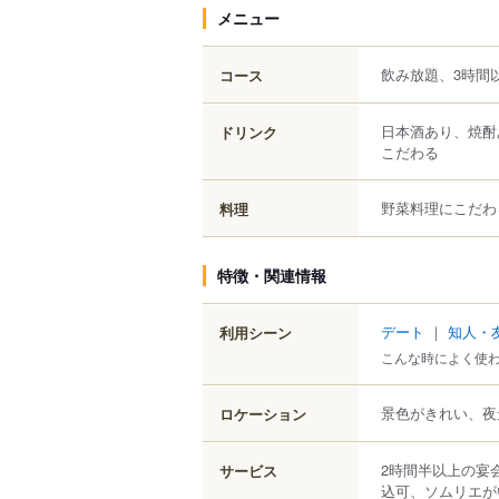
メニュー
飲み放題、3時間
コース
日本酒あり、焼酎
ドリンク
こだわる
野菜料理にこだわ
料理
特徴・関連情報
デート
｜
知人・
利用シーン
こんな時によく使
景色がきれい、夜
ロケーション
2時間半以上の宴
サービス
込可、ソムリエが