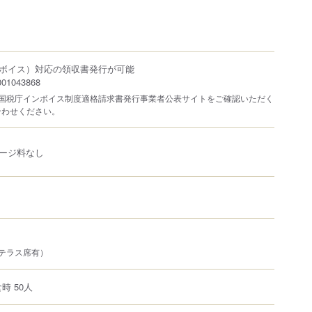
ボイス）対応の領収書発行が可能
1043868
は国税庁インボイス制度適格請求書発行事業者公表サイトをご確認いただく
合わせください。
ージ料なし
テラス席有）
時 50人