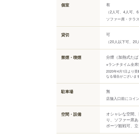
有
個室
（2人可、4人可、6
ソファー席・テラス
可
貸切
（20人以下可、20
分煙（加熱式たば
禁煙・喫煙
※ランチタイム全席
2020年4月1日よ
なる場合がございま
無
駐車場
店舗入口前にコイ
オシャレな空間、
空間・設備
り、ソファー席あ
ポーツ観戦可、立