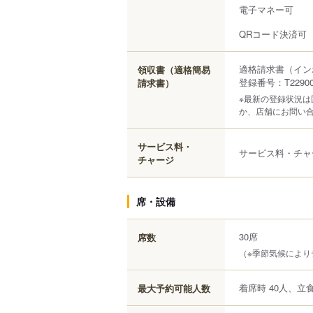
電子マネー可
QRコード決済可
適格請求書（イン
領収書（適格簡易
登録番号：T229000
請求書）
※最新の登録状況
か、店舗にお問い
サービス料・
サービス料・チャ
チャージ
席・設備
30席
席数
（※季節気候により
着席時 40人、立食
最大予約可能人数