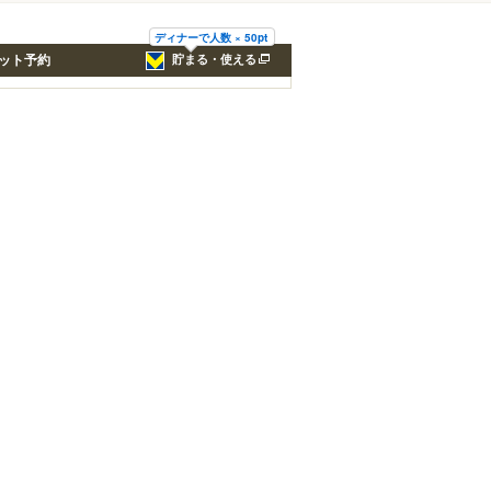
ディナーで人数 × 50pt
ット予約
貯まる・使える