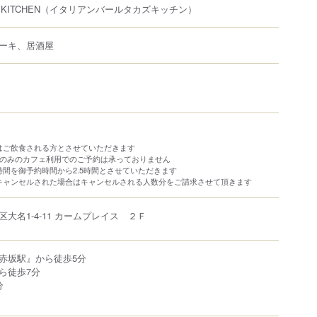
’s KITCHEN
（イタリアンバールタカズキッチン）
ーキ、居酒屋
はご飲食される方とさせていただきます
クのみのカフェ利用でのご予約は承っておりません
間を御予約時間から2.5時間とさせていただきます
キャンセルされた場合はキャンセルされる人数分をご請求させて頂きます
区
大名
1-4-11
カームプレイス ２Ｆ
赤坂駅』から徒歩5分
ら徒歩7分
分