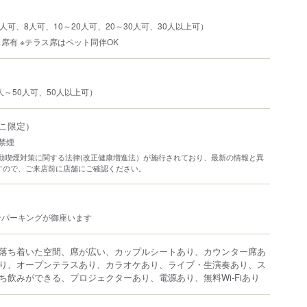
人可、8人可、10～20人可、20～30人可、30人以上可）
席有 ※テラス席はペット同伴OK
人～50人可、50人以上可）
こ限定）
禁煙
り受動喫煙対策に関する法律(改正健康増進法）が施行されており、最新の情報と異
すので、ご来店前に店舗にご確認ください。
ンパーキングが御座います
落ち着いた空間、席が広い、カップルシートあり、カウンター席あ
り、オープンテラスあり、カラオケあり、ライブ・生演奏あり、ス
ち飲みができる、プロジェクターあり、電源あり、無料Wi-Fiあり