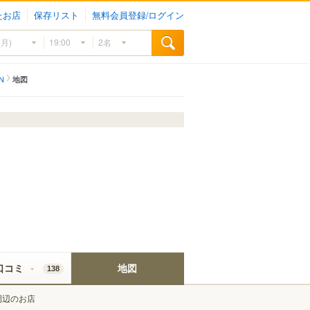
たお店
保存リスト
無料会員登録/ログイン
EN
地図
口コミ
地図
138
周辺のお店