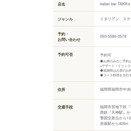
italian bar TAKA
店名
イタリアン、ステ
ジャンル
予約・
050-5596-0578
お問い合わせ
予約可否
予約可
◆お席のみのご予約
※デザート・ドリン
◆混雑時はお席のお時
◆コース料理を当日
福岡県
福岡市中央
住所
福岡市営地下鉄『
交通手段
西鉄『天神駅』か
警固交差点から1
赤坂駅から425m