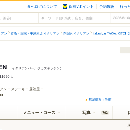
食べログについて
保有Vポイント
予約確認
行っ
リアン
赤坂・薬院・平尾周辺 イタリアン
赤坂駅 イタリアン
italian bar TAKA’s KITCH
HEN
（イタリアンバールタカズキッチン）
11690
人
アン
ステーキ
居酒屋
99
店舗情報（詳細）
メニュー・コース
写真
762