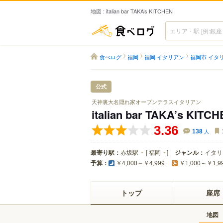
地図 : italian bar TAKA’s KITCHEN
食べログ
食べログ
福岡
福岡 イタリアン
福岡市 イタ
公式
天神裏大名隠れ家オープンテラスイタリアン
italian bar TAKA’s KITC
3.36
138
人
最寄り駅：
赤坂駅
[
福岡
]
ジャンル：
イタリ
予算：
￥4,000～￥4,999
￥1,000～￥1,9
トップ
座席
地図