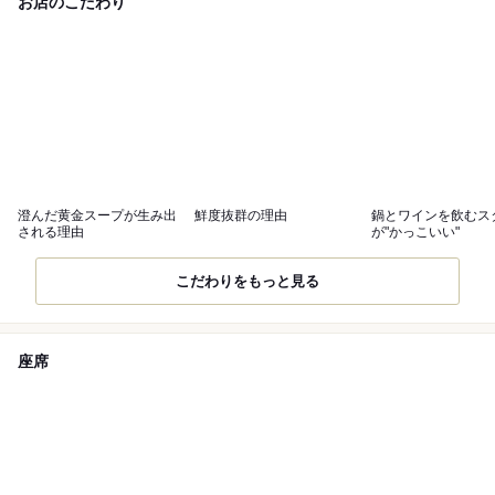
お店のこだわり
澄んだ黄金スープが生み出
鮮度抜群の理由
鍋とワインを飲むス
される理由
が"かっこいい"
こだわりをもっと見る
座席