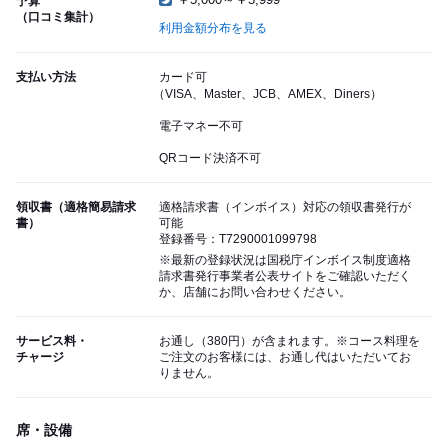
予算
（口コミ集計）
利用金額分布を見る
支払い方法
カード可
（VISA、Master、JCB、AMEX、Diners）
電子マネー不可
QRコード決済不可
領収書（適格簡易請求
適格請求書（インボイス）対応の領収書発行が
書）
可能
登録番号：T7290001099798
※最新の登録状況は国税庁インボイス制度適格
請求書発行事業者公表サイトをご確認いただく
か、店舗にお問い合わせください。
サービス料・
お通し（380円）が含まれます。※コース料理を
チャージ
ご注文のお客様には、お通し代はいただいてお
りません。
席・設備