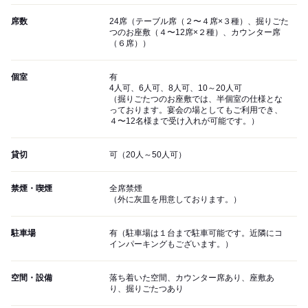
席数
24席（テーブル席（２〜４席×３種）、掘りごた
つのお座敷（４〜12席×２種）、カウンター席
（６席））
個室
有
4人可、6人可、8人可、10～20人可
（掘りごたつのお座敷では、半個室の仕様とな
っております。宴会の場としてもご利用でき、
４〜12名様まで受け入れが可能です。）
貸切
可（20人～50人可）
禁煙・喫煙
全席禁煙
（外に灰皿を用意しております。）
駐車場
有（駐車場は１台まで駐車可能です。近隣にコ
インパーキングもございます。）
空間・設備
落ち着いた空間、カウンター席あり、座敷あ
り、掘りごたつあり