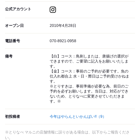
公式アカウント
オープン日
2010年4月28日
電話番号
070-8921-0958
備考
【白】コース：鳥刺しまたは、唐揚げの選択が
できますので、ご要望に記入をお願いいたしま
す。
【金】コース：事前のご予約が必要です。魚の
仕入れ都合上 水・日・際日はご予約受けかねま
す。
※とりすきは、事前準備が必要な為、前日のご
予約を必ずお願いします。当日は、対応ができ
ないため、とりなべに変更させていただきま
す。※
初投稿者
今年はやらんといかんばい!!
（9）
※とりなべ マルニの店舗情報に誤りがある場合は、以下からご報告くださ
い。