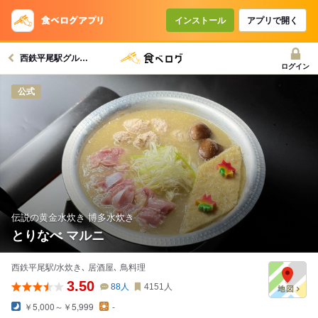
インストール
アプリで開く
西鉄平尾駅グルメへ
ログイン
公式
伝説の黄金水炊き 博多水炊き
とりなべ マルニ
西鉄平尾駅/水炊き､ 居酒屋､ 鳥料理
3.50
88
人
4151
人
￥5,000～￥5,999
-