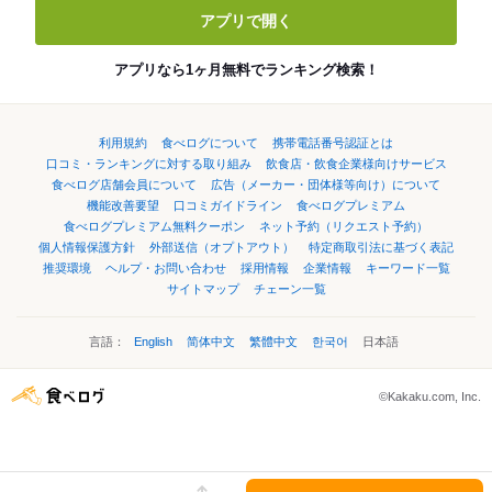
アプリで開く
アプリなら1ヶ月無料でランキング検索！
利用規約
食べログについて
携帯電話番号認証とは
口コミ・ランキングに対する取り組み
飲食店・飲食企業様向けサービス
食べログ店舗会員について
広告（メーカー・団体様等向け）について
機能改善要望
口コミガイドライン
食べログプレミアム
食べログプレミアム無料クーポン
ネット予約（リクエスト予約）
個人情報保護方針
外部送信（オプトアウト）
特定商取引法に基づく表記
推奨環境
ヘルプ・お問い合わせ
採用情報
企業情報
キーワード一覧
サイトマップ
チェーン一覧
言語：
English
简体中文
繁體中文
한국어
日本語
©Kakaku.com, Inc.