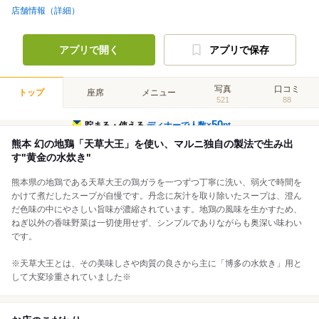
店舗情報（詳細）
アプリで開く
アプリで保存
写真
口コミ
トップ
座席
メニュー
521
88
50
貯まる・使える
ディナーで人数×
pt
熊本 幻の地鶏「天草大王」を使い、マルニ独自の製法で生み出
す"黄金の水炊き"
熊本県の地鶏である天草大王の鶏ガラを一つずつ丁寧に洗い、弱火で時間を
かけて煮だしたスープが自慢です。丹念に灰汁を取り除いたスープは、澄ん
だ色味の中にやさしい旨味が濃縮されています。地鶏の風味を生かすため、
ねぎ以外の香味野菜は一切使用せず、シンプルでありながらも奥深い味わい
です。
※天草大王とは、その美味しさや肉質の良さから主に「博多の水炊き」用と
して大変珍重されていました※