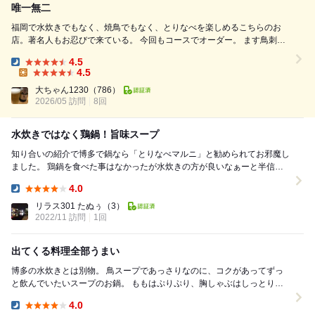
唯一無二
福岡で水炊きでもなく、焼鳥でもなく、とりなべを楽しめるこちらのお
店。著名人もお忍びで来ている。 今回もコースでオーダー。 ます鳥刺し
が本当に臭みが無い。 肝心の鍋は最初に捏から始まる。 アルコールのメ
4.5
ニューも豊富。 ご馳走様です！ 天草大王を大量に使用しスープを作って
Dinner:
4.5
いるこちらのお店。 スープの見た目は濃そうだが、飲んでみると雑味が
Lunch:
大ちゃん1230
（786）
全くなくするすると飲めてしまう。 ...
2026/05 訪問
8回
水炊きではなく鶏鍋！旨味スープ
知り合いの紹介で博多で鍋なら「とりなべマルニ」と勧められてお邪魔し
ました。 鶏鍋を食べた事はなかったが水炊きの方が良いなぁーと半信半
疑でしたが… 完全に期待を上回りました！！ ...
4.0
Dinner:
リラス301 たぬぅ
（3）
2022/11 訪問
1回
出てくる料理全部うまい
博多の水炊きとは別物。 鳥スープであっさりなのに、コクがあってずっ
と飲んでいたいスープのお鍋。 ももはぷりぷり、胸しゃぶはしっとりと
特徴を活かした食べ方で楽しませてくれる。 ...
4.0
Dinner: