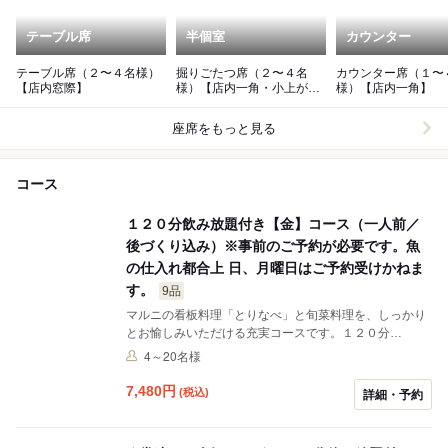
テーブル席
半個室
カウンター
テーブル席（２〜４名様）
掘りごたつ席（２〜４名
カウンター席（１〜
【店内窓際】
様）【店内一角・小上が
様）【店内一角】
り】
座席をもっと見る
コース
１２０分飲み放題付き【金】コース（一人前／
後づくり込み）※事前のご予約が必要です。魚
の仕入れ都合上 日、月曜日はご予約受けかねま
す。
9品
マルニの看板料理「とりなべ」と旬菜料理を、しっかり
とお愉しみいただける充実コースです。１２０分
（L.O.20分前）の飲み放題付きです。
4～20名様
7,480
円
(税込)
詳細・予約