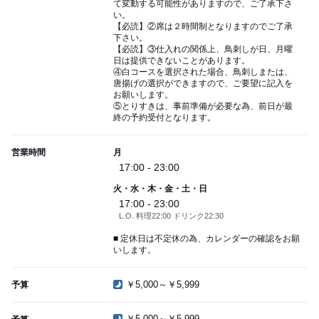
て変動する可能性がありますので、ご了承下さ
い。
【必読】②席は２時間制となりますのでご了承
下さい。
【必読】③仕入れの関係上、鳥刺しが日、月曜
日は提供できないことがあります。
④白コースを選択された場合、鳥刺しまたは、
唐揚げの選択ができますので、ご要望に記入を
お願いします。
⑤とりすきは、事前準備が必要な為、前日が最
終の予約受付となります。
営業時間
月
17:00 - 23:00
火・水・木・金・土・日
17:00 - 23:00
L.O. 料理22:00 ドリンク22:30
■ 定休日は不定休の為、カレンダーの確認をお願
いします。
￥5,000～￥5,999
予算
￥5,000～￥5,999