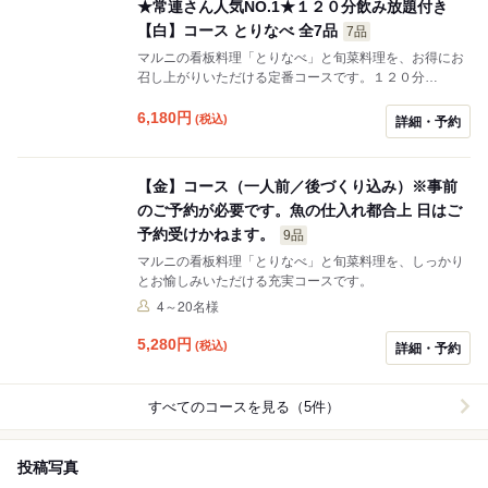
★常連さん人気NO.1★１２０分飲み放題付き
【白】コース とりなべ 全7品
7品
マルニの看板料理「とりなべ」と旬菜料理を、お得にお
召し上がりいただける定番コースです。１２０分
（L.O.20分前）の飲み放題付きです。
6,180
円
(税込)
詳細・予約
【金】コース（一人前／後づくり込み）※事前
のご予約が必要です。魚の仕入れ都合上 日はご
予約受けかねます。
9品
マルニの看板料理「とりなべ」と旬菜料理を、しっかり
とお愉しみいただける充実コースです。
4～20名様
5,280
円
(税込)
詳細・予約
すべてのコースを見る（5件）
投稿写真