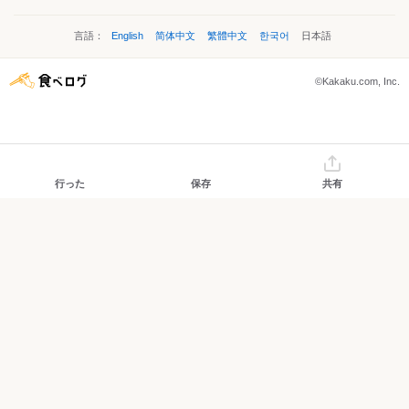
言語：
English
简体中文
繁體中文
한국어
日本語
©Kakaku.com, Inc.
行った
保存
共有