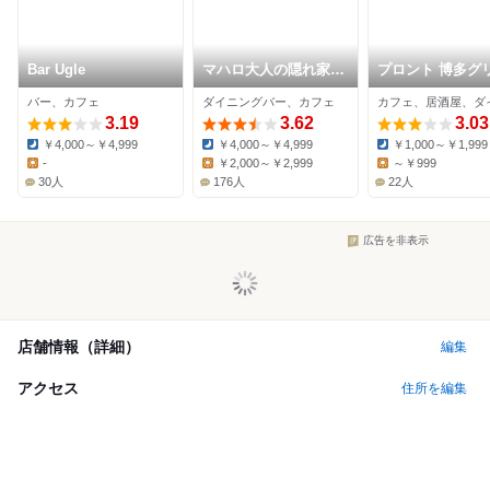
Bar Ugle
マハロ大人の隠れ家
プロント 博多グ
大名店
ンホテル天神店
バー、カフェ
ダイニングバー、カフェ
3.19
3.62
3.03
￥4,000～￥4,999
￥4,000～￥4,999
￥1,000～￥1,999
Dinner:
Dinner:
Dinner:
-
￥2,000～￥2,999
～￥999
Lunch:
Lunch:
Lunch:
30人
176人
22人
広告を非表示
店舗情報（詳細）
編集
アクセス
住所を編集