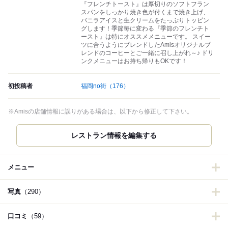
『フレンチトースト』は厚切りのソフトフラン
スパンをしっかり焼き色が付くまで焼き上げ、
バニラアイスと生クリームをたっぷりトッピン
グします！季節毎に変わる『季節のフレンチト
ースト』は特にオススメメニューです。 スイー
ツに合うようにブレンドしたAmisオリジナルブ
レンドのコーヒーとご一緒に召し上がれ～♪ ドリ
ンクメニューはお持ち帰りもOKです！
初投稿者
福岡no街
（176）
※Amisの店舗情報に誤りがある場合は、以下から修正して下さい。
レストラン情報を編集する
メニュー
写真
（290）
口コミ
（59）