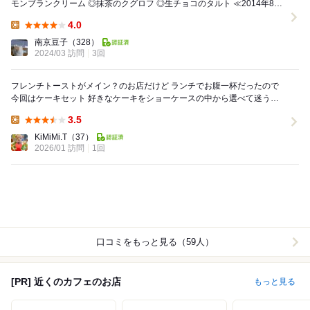
モンブランクリーム ◎抹茶のクグロフ ◎生チョコのタルト ≪2014年8月
再訪≫ ...
4.0
Lunch:
南京豆子
（328）
2024/03 訪問
3回
フレンチトーストがメイン？のお店だけど ランチでお腹一杯だったので
今回はケーキセット 好きなケーキをショーケースの中から選べて迷う
（笑） ケーキは甘すぎず、スッキリしてい...
3.5
Lunch:
KiMiMi.T
（37）
2026/01 訪問
1回
口コミをもっと見る（59人）
[PR] 近くのカフェのお店
もっと見る