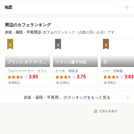
地図
周辺のカフェランキング
赤坂・薬院・平尾周辺
×
カフェ
のランキング（点数の高いお店）です。
1
2
3
プリンス オブ ザ フル
フランス菓子16区
万
ーツ
フルーツパーラー、カフェ
ケーキ、喫茶店
バー、甘味処
3.93
3.75
3.63
666人
1234人
348人
赤坂・薬院・平尾周辺×カフェ
のランキングをもっと見る
広告を非表示