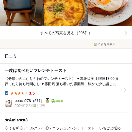
すべての写真を見る（298件）
広告を非表示
口コミ
一度は食べたいフレンチトースト
【分厚いのにかりふわのフレンチトースト】 ▼混雑状況 土曜日13:00頃
行ったら待ち時間なし ▼雰囲気 落ち着いた雰囲気、静かで少し話しにく
い ▼客層 男:...
3.5
Dinner:
peach278
（577）
2024/12 訪問
1回
★Amis★#3
◎ミモザ ◎アールグレイ ◎デニッシュフレンチトースト いちごと桜の