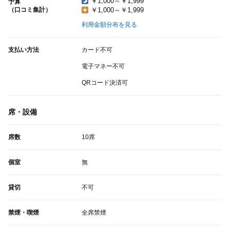
￥1,000～￥1,999
予算
（口コミ集計）
￥1,000～￥1,999
利用金額分布を見る
支払い方法
カード不可
電子マネー不可
QRコード決済可
席・設備
席数
10席
個室
無
貸切
不可
禁煙・喫煙
全席禁煙