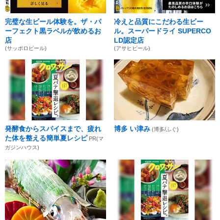
完璧な生ビール体験を。ザ・パ
冷えと品質にこだわる生ビー
ーフェクト黒ラベルが飲めるお
ル。スーパードライ SUPERCO
店
LD認定店
(サッポロビール)
(アサヒビール)
発酵食からスパイスまで、疲れ
博多 い津み
(博多/ふぐ)
た体を整える簡単夏レシピ
PR(マ
ガジンハウス)