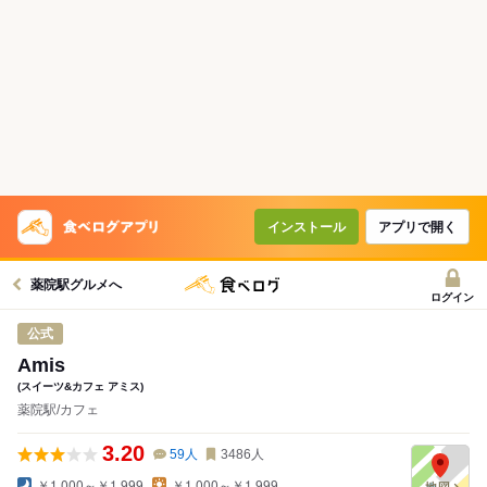
インストール
アプリで開く
薬院駅グルメへ
ログイン
公式
Amis
(スイーツ&カフェ アミス)
薬院駅/カフェ
3.20
59
人
3486
人
￥1,000～￥1,999
￥1,000～￥1,999