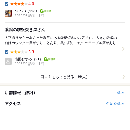
席があり、2名でのデートから最大...
4.3
Dinner:
KUK73
（998）
2026/03 訪問
1回
薬院の鉄板焼き屋さん
大正通りから一本入った場所にある鉄板焼きのお店です。 大きな鉄板の
前はカウンター席がずらっとあり、奥に掘りごたつのテーブル席がありま
す。 薄暗い店内は落ち着いた雰囲気です。 ...
3.3
Dinner:
南国むすめ
（21）
2025/02 訪問
1回
口コミをもっと見る（66人）
店舗情報（詳細）
修正
アクセス
住所を修正