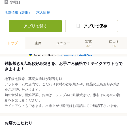
水曜日
店舗情報（詳細）
求人情報
アプリで開く
アプリで保存
写真
口コミ
トップ
座席
メニュー
323
66
50
貯まる・使える
ディナーで人数×
pt
鉄板焼き&広島お好み焼きを、お手ごろ価格で！テイクアウトもで
きますよ！
地下鉄七隈線 薬院大通駅が最寄り駅。
アットホームな店内で、こだわり食材の鉄板焼きや、絶品の広島お好み焼き
をご堪能いただけます。
旬の食材や、新鮮野菜、お肉は、シンプルに鉄板焼きで。素材そのものの旨
みをお楽しみください。
テイクアウトもできます。出来上がり時間はお電話にてご確認下さいませ。
お店のこだわり