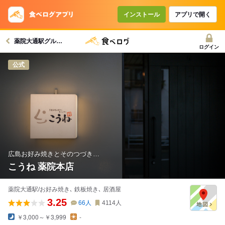
インストール
アプリで開く
薬院大通駅グルメへ
ログイン
公式
広島お好み焼きとそのつづき…
こうね 薬院本店
薬院大通駅/お好み焼き､ 鉄板焼き､ 居酒屋
3.25
66
人
4114
人
￥3,000～￥3,999
-