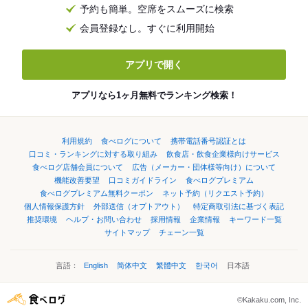
予約も簡単。空席をスムーズに検索
会員登録なし。すぐに利用開始
アプリで開く
アプリなら1ヶ月無料でランキング検索！
利用規約
食べログについて
携帯電話番号認証とは
口コミ・ランキングに対する取り組み
飲食店・飲食企業様向けサービス
食べログ店舗会員について
広告（メーカー・団体様等向け）について
機能改善要望
口コミガイドライン
食べログプレミアム
食べログプレミアム無料クーポン
ネット予約（リクエスト予約）
個人情報保護方針
外部送信（オプトアウト）
特定商取引法に基づく表記
推奨環境
ヘルプ・お問い合わせ
採用情報
企業情報
キーワード一覧
サイトマップ
チェーン一覧
言語：
English
简体中文
繁體中文
한국어
日本語
©Kakaku.com, Inc.