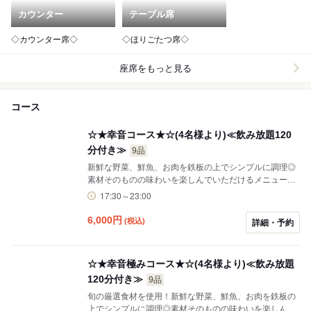
カウンター
テーブル席
◇カウンター席◇
◇ほりごたつ席◇
座席をもっと見る
コース
☆★幸音コース★☆(4名様より)≪飲み放題120
分付き≫
9品
新鮮な野菜、鮮魚、お肉を鉄板の上でシンプルに調理◎
素材そのものの味わいを楽しんでいただけるメニュー
や、ソースの香ばしさがたまらない【とんぺい焼き（チ
17:30～23:00
ーズ）】、【広島お好み焼き】なども☆ご家族や、ご友
人と美味しい時間をお楽しみください！ ※苦手な食材、
6,000
円
(税込)
詳細・予約
ご希望の料理があれば事前にお申し付けください。対応
させていただきます。【コースご利用は4名様～とさせ
て頂いてます。】 【価格変更のご案内】 令和8年３月１
☆★幸音極みコース★☆(4名様より)≪飲み放題
６日からこちらのコースは６０００円（税込み）に変わ
120分付き≫
りました。 コースのお支払いは現金支払いのみとなって
9品
おります。
旬の厳選食材を使用！新鮮な野菜、鮮魚、お肉を鉄板の
上でシンプルに調理◎素材そのものの味わいを楽しんで