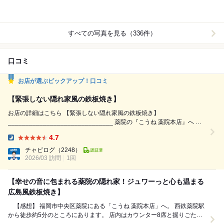
すべての写真を見る（336件）
口コミ
お店が選ぶピックアップ！口コミ
【緊張しない隠れ家風の鉄板焼き】
お店の詳細はこちら 【緊張しない隠れ家風の鉄板焼き】
______________________________ 薬院の『こうね 薬院本店』へ ☑
幸音コース 飲み放題120分付き 5,000円
4.7
______________________________ 【店名】こうね 薬院本店 ⏰【時
Dinner:
間】18:00～24:00 土日祝17:00～24:00 ☎️【電話】...
チャピログ
（2248）
2026/03 訪問
1回
【幸せの音に包まれる薬院の隠れ家！ジュワーっと心も温まる
広島風鉄板焼き】
【感想】 福岡市中央区薬院にある「こうね 薬院本店」へ。 西鉄薬院駅
から徒歩約5分のところにあります。 店内はカウンター8席と掘りごたつ