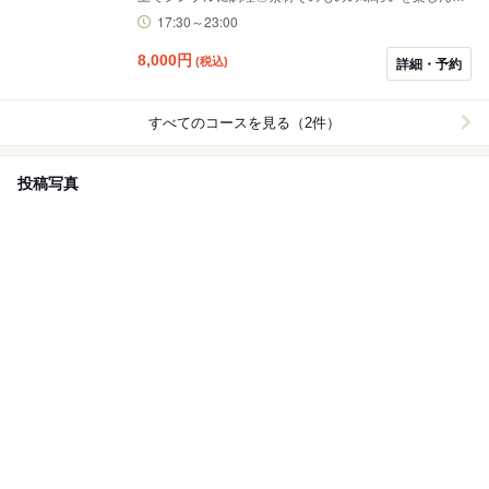
いただけるメニューや、ソースの香ばしさがたまらない
17:30～23:00
【とんぺい焼き（チーズ）】、【広島お好み焼き】など
も☆ご家族や、ご友人と美味しい時間をお楽しみくださ
8,000
円
(税込)
詳細・予約
い！ ※苦手な食材、ご希望の料理があれば事前にお申し
付けください。対応させていただきます。【コースご利
用は4名様～とさせて頂いてます。】 ※コースのお支払
すべてのコースを見る（2件）
いは現金支払いのみとなっております。
投稿写真