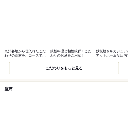
九州各地から仕入れたこだ
鉄板料理と相性抜群！こだ
鉄板焼きをカジュア
わりの食材を、コースでお
わりのお酒をご用意！
アットホームな店内
気軽に◎
いお食事を
こだわりをもっと見る
座席