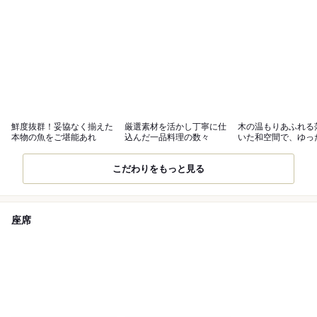
鮮度抜群！妥協なく揃えた
厳選素材を活かし丁寧に仕
木の温もりあふれる
本物の魚をご堪能あれ
込んだ一品料理の数々
いた和空間で、ゆっ
ぎのひと時を
こだわりをもっと見る
座席