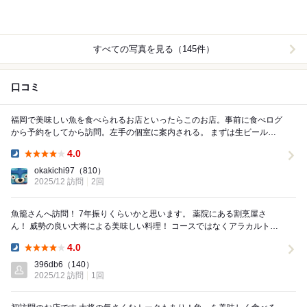
すべての写真を見る（145件）
口コミ
福岡で美味しい魚を食べられるお店といったらこのお店。事前に食べログ
から予約をしてから訪問。左手の個室に案内される。 まずは生ビールで
乾杯。イカがあるか確認したところあるとのこ...
4.0
Dinner:
okakichi97
（810）
2025/12 訪問
2回
魚籠さんへ訪問！ 7年振りくらいかと思います。 薬院にある割烹屋さ
ん！ 威勢の良い大将による美味しい料理！ コースではなくアラカルト
で！ ちょうどイカもあり頂きました！ ...
4.0
Dinner:
396db6
（140）
2025/12 訪問
1回