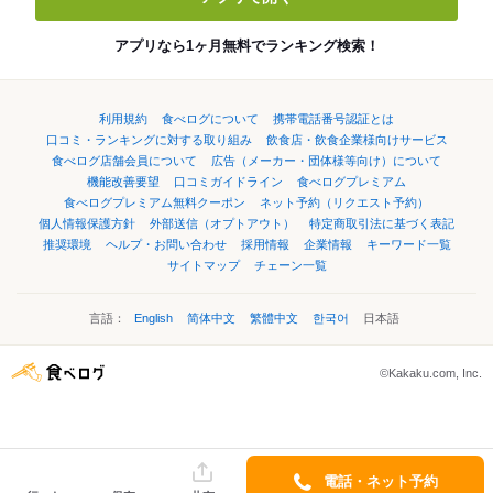
アプリなら1ヶ月無料でランキング検索！
利用規約
食べログについて
携帯電話番号認証とは
口コミ・ランキングに対する取り組み
飲食店・飲食企業様向けサービス
食べログ店舗会員について
広告（メーカー・団体様等向け）について
機能改善要望
口コミガイドライン
食べログプレミアム
食べログプレミアム無料クーポン
ネット予約（リクエスト予約）
個人情報保護方針
外部送信（オプトアウト）
特定商取引法に基づく表記
推奨環境
ヘルプ・お問い合わせ
採用情報
企業情報
キーワード一覧
サイトマップ
チェーン一覧
言語：
English
简体中文
繁體中文
한국어
日本語
©Kakaku.com, Inc.
電話・ネット予約