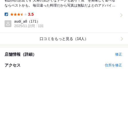
初訪問のお店です 大将の気さくなトークもあり！魚 を美味しく食べる
ならベストかも。 毎日違った料理だから写真は無駄だよとのアドバイス
と、お酒の銘柄に拘るなどのアドバイス...
3.5
Dinner:
audi_a8
（171）
2025/11 訪問
1回
口コミをもっと見る（14人）
店舗情報（詳細）
修正
アクセス
住所を修正