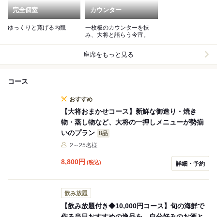
完全個室
カウンター
ゆっくりと寛げる内観
一枚板のカウンターを挟
み、大将と語らう今宵。
座席をもっと見る
コース
おすすめ
【大将おまかせコース】新鮮な御造り・焼き
物・蒸し物など、大将の一押しメニューが勢揃
いのプラン
8品
2～25名様
8,800
円
(税込)
詳細・予約
飲み放題
【飲み放題付き◆10,000円コース】旬の海鮮で
作る当日おすすめの逸品を、自分好みのお酒と