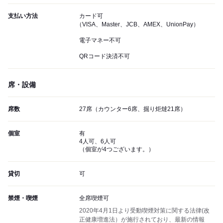
支払い方法
カード可
（VISA、Master、JCB、AMEX、UnionPay）
電子マネー不可
QRコード決済不可
席・設備
席数
27席（カウンター6席、掘り炬燵21席）
個室
有
4人可、6人可
（個室が4つございます。）
貸切
可
禁煙・喫煙
全席喫煙可
2020年4月1日より受動喫煙対策に関する法律(改
正健康増進法）が施行されており、最新の情報