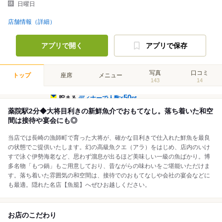
日曜日
店舗情報（詳細）
アプリで開く
アプリで保存
写真
口コミ
トップ
座席
メニュー
143
14
50
貯まる
ディナーで人数×
pt
薬院駅2分◆大将目利きの新鮮魚介でおもてなし。落ち着いた和空
間は接待や宴会にも◎
当店では長崎の漁師町で育った大将が、確かな目利きで仕入れた鮮魚を最良
の状態でご提供いたします。幻の高級魚クエ（アラ）をはじめ、店内のいけ
すで泳ぐ伊勢海老など、思わず溜息が出るほど美味しい一級の魚ばかり。博
多名物「もつ鍋」もご用意しており、昔ながらの味わいをご堪能いただけま
す。落ち着いた雰囲気の和空間は、接待でのおもてなしや会社の宴会などに
も最適。隠れた名店【魚籠】へぜひお越しください。
お店のこだわり