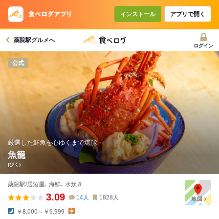
インストール
アプリで開く
薬院駅グルメへ
ログイン
公式
厳選した鮮魚を心ゆくまで堪能
魚籠
(びく)
薬院駅/居酒屋､ 海鮮､ 水炊き
3.09
14
人
1828
人
￥8,000～￥9,999
-