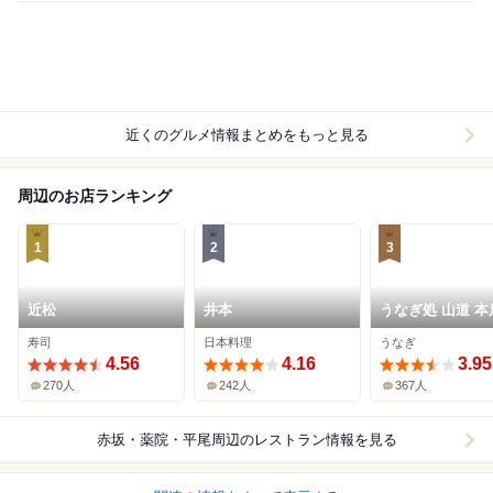
近くのグルメ情報まとめをもっと見る
周辺のお店ランキング
1
2
3
近松
井本
うなぎ処 山道 本
寿司
日本料理
うなぎ
4.56
4.16
3.95
270人
242人
367人
赤坂・薬院・平尾周辺
のレストラン情報を見る