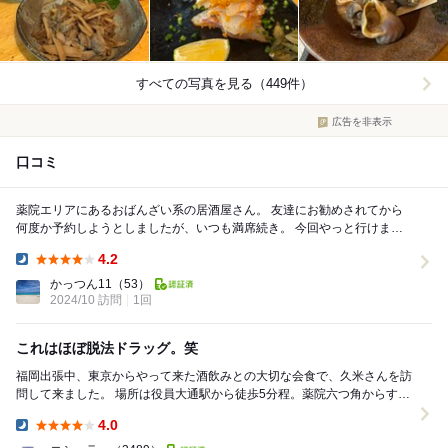
すべての写真を見る（449件）
広告を非表示
口コミ
薬院エリアにあるおばんざい系の居酒屋さん。 友達にお勧めされてから
何度か予約しようとしましたが、いつも満席続き。 今回やっと行けまし
た。 まず最初に感想から。 感動した...
4.2
Dinner:
かっつん11
（53）
2024/10 訪問
1回
これはほぼ脱法ドラッグ。笑
福岡出張中、東京からやって来た酒飲みとの大切な会食で、久米さんを訪
問して来ました。 場所は役員大通駅から徒歩5分程。薬院六つ角からす
ぐ。 久米さんは酒飲みに愛される老舗...
4.0
Dinner: