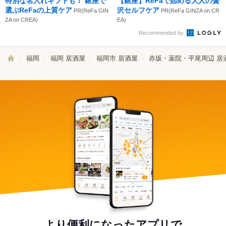
特別な名入れギフトも！ 銀座で
【銀座】ReFaで始める大人の贅
選ぶReFaの上質ケア
沢セルフケア
PR(ReFa GIN
PR(ReFa GINZA on CR
ZA on CREA)
EA)
Recommended by
福岡
福岡 居酒屋
福岡市 居酒屋
赤坂・薬院・平尾周辺 居
より便利になったアプリで