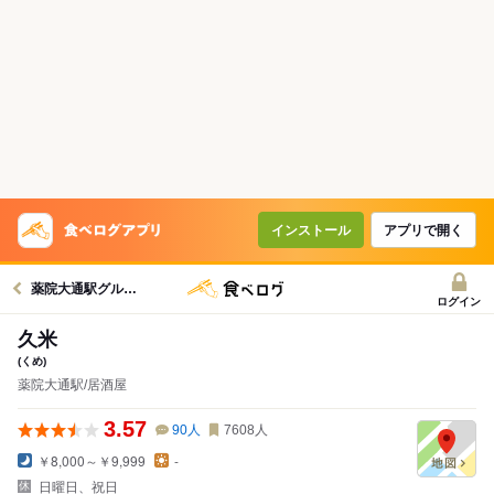
インストール
アプリで開く
薬院大通駅グルメへ
ログイン
久米
(くめ)
薬院大通駅/居酒屋
3.57
90
人
7608
人
￥8,000～￥9,999
-
日曜日、祝日