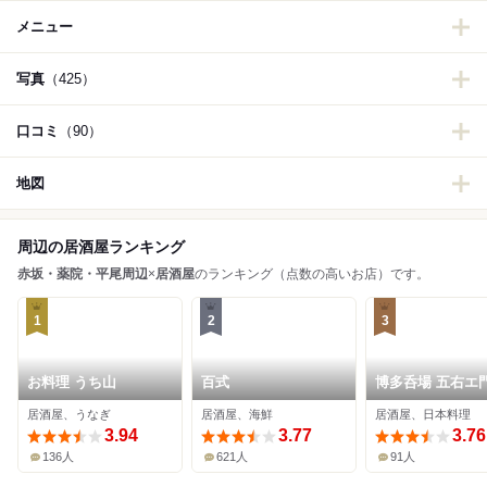
メニュー
写真
（425）
口コミ
（90）
地図
周辺の居酒屋ランキング
赤坂・薬院・平尾周辺
×
居酒屋
のランキング（点数の高いお店）です。
1
2
3
お料理 うち山
百式
博多呑場 五右エ
居酒屋、うなぎ
居酒屋、海鮮
居酒屋、日本料理
3.94
3.77
3.76
136人
621人
91人