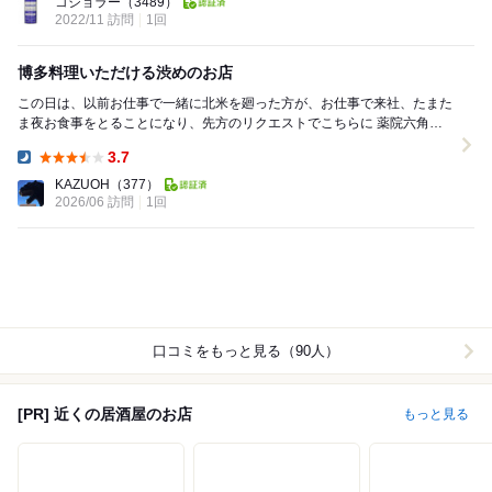
コショラー
（3489）
2022/11 訪問
1回
博多料理いただける渋めのお店
この日は、以前お仕事で一緒に北米を廻った方が、お仕事で来社、たまた
ま夜お食事をとることになり、先方のリクエストでこちらに 薬院六角か
らほど近い、古くからある、小料理屋、おばん...
3.7
Dinner:
KAZUOH
（377）
2026/06 訪問
1回
口コミをもっと見る（90人）
[PR] 近くの居酒屋のお店
もっと見る