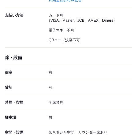
利用金額分布を見る
支払い方法
カード可
（VISA、Master、JCB、AMEX、Diners）
電子マネー不可
QRコード決済不可
席・設備
個室
有
貸切
可
禁煙・喫煙
全席禁煙
駐車場
無
空間・設備
落ち着いた空間、カウンター席あり