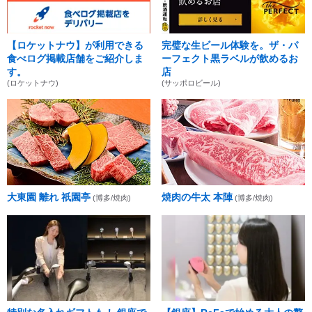
【ロケットナウ】が利用できる
完璧な生ビール体験を。ザ・パ
食べログ掲載店舗をご紹介しま
ーフェクト黒ラベルが飲めるお
す。
店
(ロケットナウ)
(サッポロビール)
大東園 離れ 祇園亭
焼肉の牛太 本陣
(博多/焼肉)
(博多/焼肉)