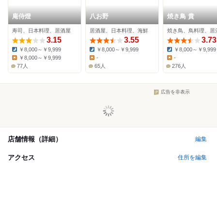
庵侍燈
八お野
焼き鳥 貴
寿司、日本料理、居酒屋
居酒屋、日本料理、海鮮
焼き鳥、鳥料理、居
3.15
3.55
3.73
￥8,000～￥9,999
￥8,000～￥9,999
￥8,000～￥9,999
Dinner:
Dinner:
Dinner:
￥8,000～￥9,999
-
-
Lunch:
Lunch:
Lunch:
77人
65人
276人
広告を非表示
店舗情報（詳細）
編集
アクセス
住所を編集