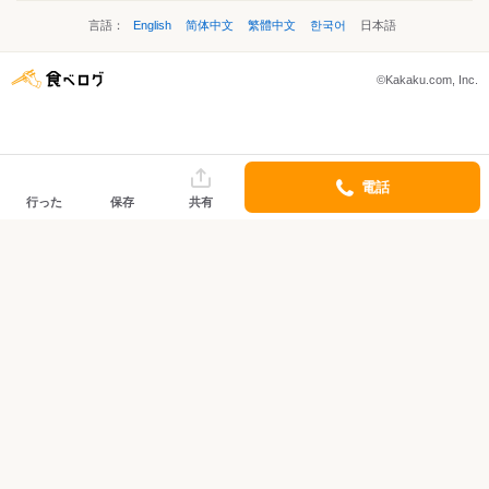
言語：
English
简体中文
繁體中文
한국어
日本語
©Kakaku.com, Inc.
電話
行った
保存
共有