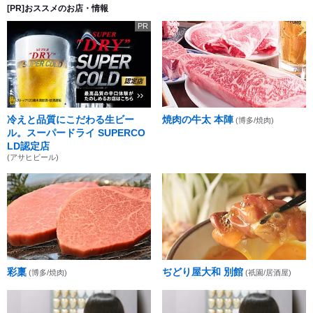
[PR]おススメのお店・情報
PR
冷えと品質にこだわる生ビー
焼肉の牛太 本陣
(博多/焼肉)
ル。スーパードライ SUPERCO
LD認定店
(アサヒビール)
彩稟
ぢどり屋大和 別館
(博多/焼肉)
(祇園/居酒屋)