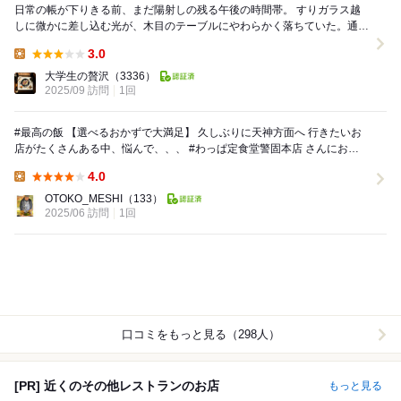
日常の帳が下りきる前、まだ陽射しの残る午後の時間帯。 すりガラス越
しに微かに差し込む光が、木目のテーブルにやわらかく落ちていた。通い
慣れた街の一角に、その店はごく自然に存在してい...
3.0
Lunch:
大学生の贅沢
（3336）
2025/09 訪問
1回
#最高の飯 【選べるおかずで大満足】 久しぶりに天神方面へ 行きたいお
店がたくさんある中、悩んで、、、 #わっぱ定食堂警固本店 さんにお邪
魔しました 12時少し前...
4.0
Lunch:
OTOKO_MESHI
（133）
2025/06 訪問
1回
口コミをもっと見る（298人）
[PR] 近くのその他レストランのお店
もっと見る