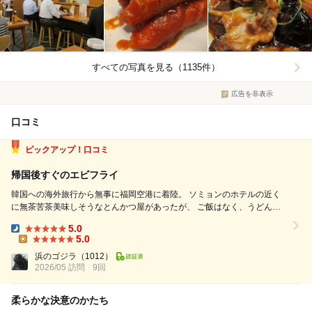
すべての写真を見る（1135件）
広告を非表示
口コミ
ピックアップ！口コミ
帰国後すぐのエビフライ
韓国への海外旅行から無事に福岡空港に着陸。 ソミョンのホテルの近く
に無茶苦茶美味しそうなとんかつ屋があったが、 ご飯はなく、うどんか
そばを選ぶスタイル。 いや、いや、いや、とんかつには白飯やろがい！
5.0
韓国もいいけど、日本食が恋しくなる。 福岡空港がある福岡市。 こ...
Dinner:
5.0
Lunch:
浜のゴジラ
（1012）
2026/05 訪問
9回
柔らかな決意のかたち