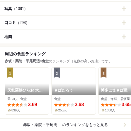
写真
（1081）
口コミ
（298）
地図
周辺の食堂ランキング
赤坂・薬院・平尾周辺
×
食堂
のランキング（点数の高いお店）です。
1
2
3
天麩羅処ひらお 大名
さばたろう
博多ごまさば屋
店
天ぷら、食堂
食堂
食堂、海鮮、居酒屋
3.69
3.68
3.65
839人
255人
1630人
赤坂・薬院・平尾周辺×食堂
のランキングをもっと見る