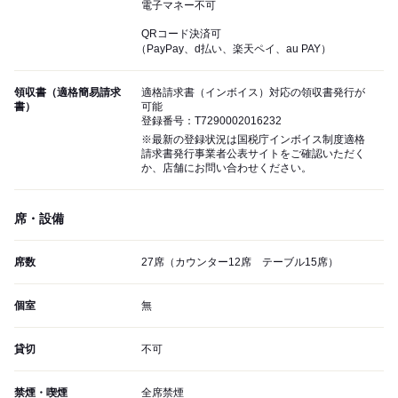
電子マネー不可
QRコード決済可
（PayPay、d払い、楽天ペイ、au PAY）
領収書（適格簡易請求
適格請求書（インボイス）対応の領収書発行が
書）
可能
登録番号：T7290002016232
※最新の登録状況は国税庁インボイス制度適格
請求書発行事業者公表サイトをご確認いただく
か、店舗にお問い合わせください。
席・設備
席数
27席（カウンター12席 テーブル15席）
個室
無
貸切
不可
禁煙・喫煙
全席禁煙