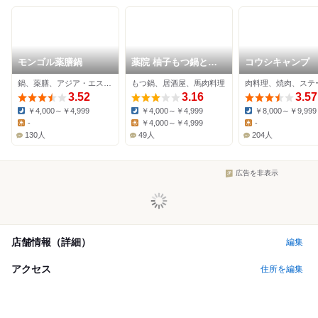
モンゴル薬膳鍋
薬院 柚子もつ鍋と馬
コウシキャンプ
刺し 松葉
鍋、薬膳、アジア・エスニック
もつ鍋、居酒屋、馬肉料理
肉料理、焼肉、ステ
3.52
3.16
3.57
￥4,000～￥4,999
￥4,000～￥4,999
￥8,000～￥9,999
Dinner:
Dinner:
Dinner:
-
￥4,000～￥4,999
-
Lunch:
Lunch:
Lunch:
130人
49人
204人
広告を非表示
店舗情報（詳細）
編集
アクセス
住所を編集