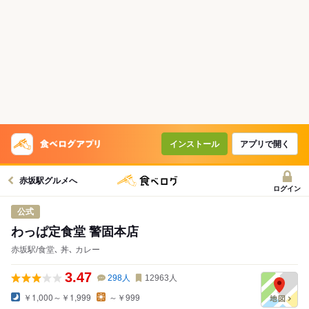
インストール
アプリで開く
赤坂駅グルメへ
ログイン
公式
わっぱ定食堂 警固本店
赤坂駅/食堂､ 丼､ カレー
3.47
298
人
12963
人
￥1,000～￥1,999
～￥999