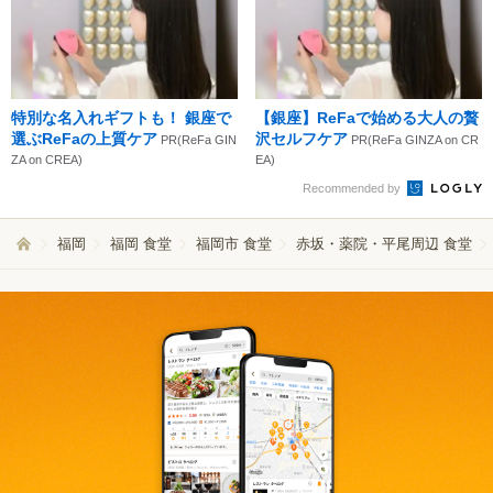
特別な名入れギフトも！ 銀座で
【銀座】ReFaで始める大人の贅
選ぶReFaの上質ケア
沢セルフケア
PR(ReFa GIN
PR(ReFa GINZA on CR
ZA on CREA)
EA)
Recommended by
福岡
福岡 食堂
福岡市 食堂
赤坂・薬院・平尾周辺 食堂