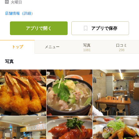
火曜日
店舗情報（詳細）
アプリで開く
アプリで保存
写真
口コミ
トップ
メニュー
1081
298
写真