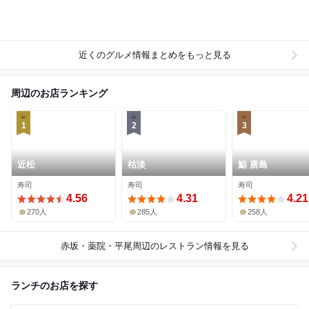
近くのグルメ情報まとめをもっと見る
周辺のお店ランキング
1
2
3
近松
枯淡
鮨 唐島
寿司
寿司
寿司
4.56
4.31
4.21
270人
285人
258人
赤坂・薬院・平尾周辺
のレストラン情報を見る
ランチのお店を探す