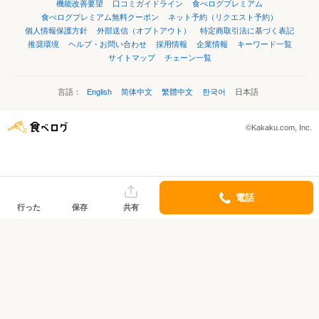
機能改善要望
口コミガイドライン
食べログプレミアム
食べログプレミアム無料クーポン
ネット予約（リクエスト予約）
個人情報保護方針
外部送信（オプトアウト）
特定商取引法に基づく表記
推奨環境
ヘルプ・お問い合わせ
採用情報
企業情報
キーワード一覧
サイトマップ
チェーン一覧
言語：
English
简体中文
繁體中文
한국어
日本語
©Kakaku.com, Inc.
電話
行った
保存
共有