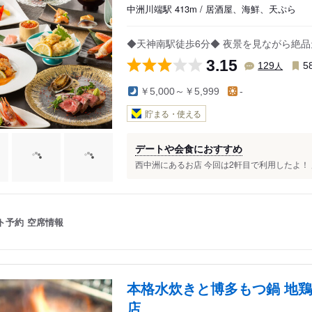
中洲川端駅 413m / 居酒屋、海鮮、天ぷら
◆天神南駅徒歩6分◆ 夜景を見ながら絶
3.15
人
129
5
￥5,000～￥5,999
-
貯まる・使える
デートや会食におすすめ
西中洲にあるお店 今回は2軒目で利用したよ！ 
ト予約
空席情報
本格水炊きと博多もつ鍋 地鶏
店