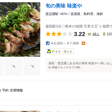
旬の美味 味楽や
渡辺通駅 187m / 居酒屋、鳥料理、海鮮
薬院駅3分◇熊本の地鶏”天草大王”と福岡
3.22
人
48
22
￥6,000～￥7,999
-
貯まる・使える
薬院・渡辺通にある旬の美味 味楽やへ伺いまし
高級グルメオタク(166)
by
ト予約
空席情報