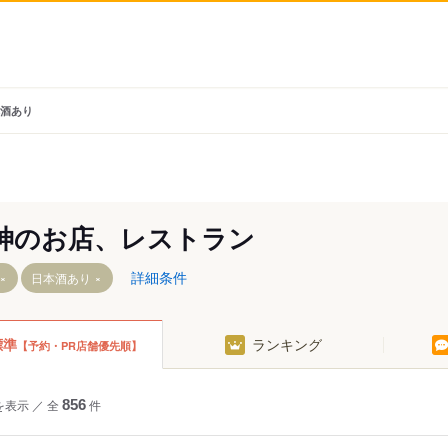
本酒あり
神のお店、レストラン
詳細条件
日本酒あり
標準
ランキング
【予約・PR店舗優先順】
を表示
／
全
856
件
駅（天神）