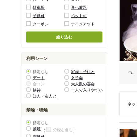
駐車場
食べ放題
子供可
ペット可
クーポン
テイクアウト
絞り込む
利用シーン
指定なし
家族・子供と
デート
女子会
合コン
大人数の宴会
接待
一人で入りやすい
知人・友人と
ネッ
禁煙・喫煙
指定なし
禁煙
分煙を含む
喫煙可