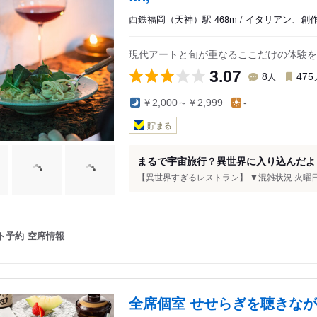
西鉄福岡（天神）駅 468m / イタリアン、
現代アートと旬が重なるここだけの体験を
3.07
人
8
475
￥2,000～￥2,999
-
貯まる
まるで宇宙旅行？異世界に入り込んだよ
【異世界すぎるレストラン】 ▼混雑状況 火曜日19
ト予約
空席情報
全席個室 せせらぎを聴きなが