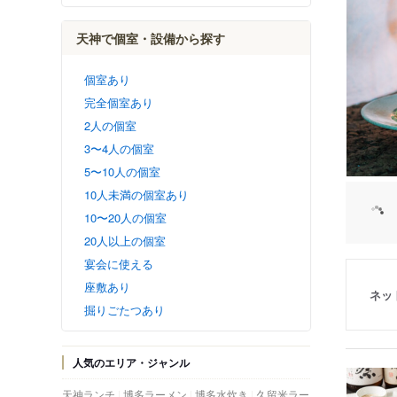
天神で個室・設備から探す
個室あり
完全個室あり
2人の個室
3〜4人の個室
5〜10人の個室
10人未満の個室あり
10〜20人の個室
20人以上の個室
宴会に使える
座敷あり
ネッ
掘りごたつあり
人気のエリア・ジャンル
天神ランチ
博多ラーメン
博多水炊き
久留米ラー