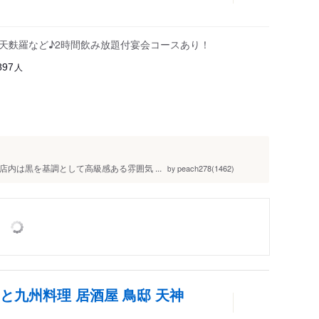
品天麩羅など♪2時間飲み放題付宴会コースあり！
人
897
店内は黒を基調として高級感ある雰囲気 ...
peach278(1462)
by
と九州料理 居酒屋 鳥邸 天神