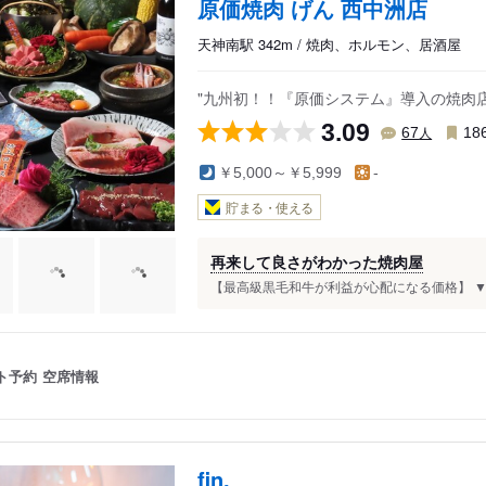
原価焼肉 げん 西中洲店
天神南駅 342m / 焼肉、ホルモン、居酒屋
"九州初！！『原価システム』導入の焼肉店
3.09
人
67
18
￥5,000～￥5,999
-
貯まる・使える
再来して良さがわかった焼肉屋
【最高級黒毛和牛が利益が心配になる価格】 ▼混雑
ト予約
空席情報
fin,