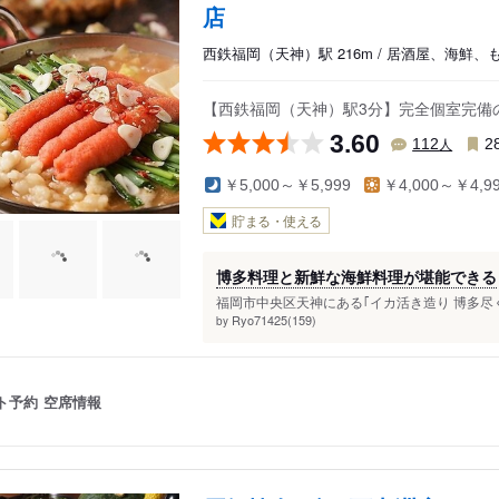
店
西鉄福岡（天神）駅 216m / 居酒屋、海鮮、
【西鉄福岡（天神）駅3分】完全個室完備の
3.60
人
112
2
￥5,000～￥5,999
￥4,000～￥4,9
貯まる・使える
博多料理と新鮮な海鮮料理が堪能できる
福岡市中央区天神にある｢イカ活き造り 博多尽くし
Ryo71425(159)
by
ト予約
空席情報