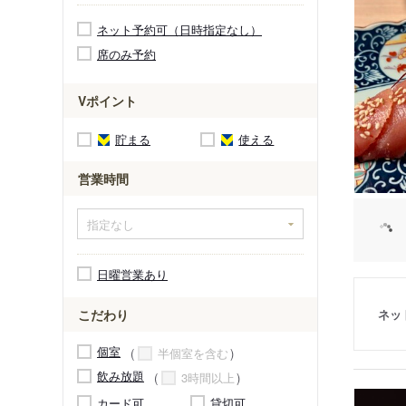
ネット予約可（日時指定なし）
席のみ予約
Vポイント
貯まる
使える
営業時間
日曜営業あり
ネッ
こだわり
個室
半個室を含む
飲み放題
3時間以上
カード可
貸切可