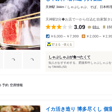
天神駅 344m / しゃぶしゃぶ、そば、日本料
天神駅2分◆お店で一から仕込む自家製タ
3.09
人
69
15
￥6,000～￥7,999
￥2,000～￥2,9
貯まる・使える
しゃぶしゃぶが食べたくて
知人がおすすめする、肥後和牛しゃぶしゃぶを食
TAKAEL(52)
by
ト予約
空席情報
イカ活き造り 博多尽くし 個