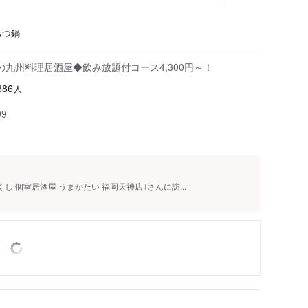
もつ鍋
九州料理居酒屋◆飲み放題付コース4,300円～！
人
886
99
 個室居酒屋 うまかたい 福岡天神店｣さんに訪...