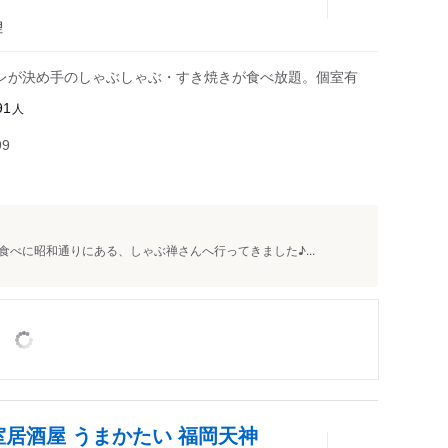
理
レが決め手のしゃぶしゃぶ・すき焼きが食べ放題。個室有
人
91
99
べに昭和通りにある、しゃぶ禅さんへ行ってきました♪...
室居酒屋 うまかたい 福岡天神