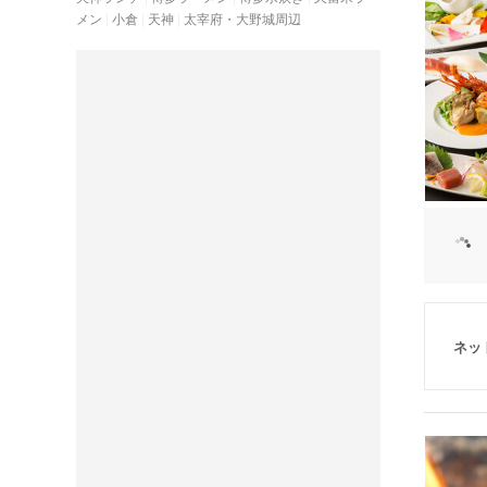
メン
小倉
天神
太宰府・大野城周辺
ネッ