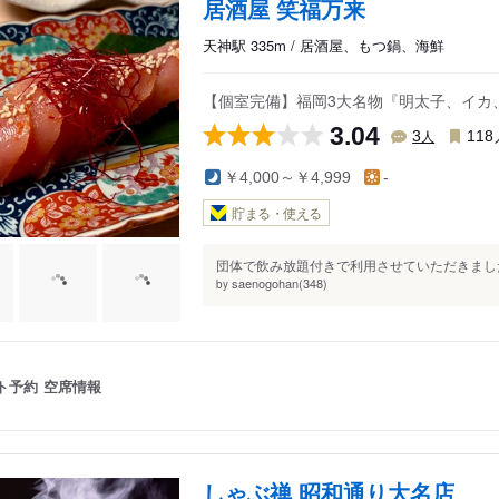
居酒屋 笑福万来
天神駅 335m / 居酒屋、もつ鍋、海鮮
【個室完備】福岡3大名物『明太子、イカ
3.04
人
3
118
￥4,000～￥4,999
-
貯まる・使える
団体で飲み放題付きで利用させていただきました
saenogohan(348)
by
ト予約
空席情報
しゃぶ禅 昭和通り大名店