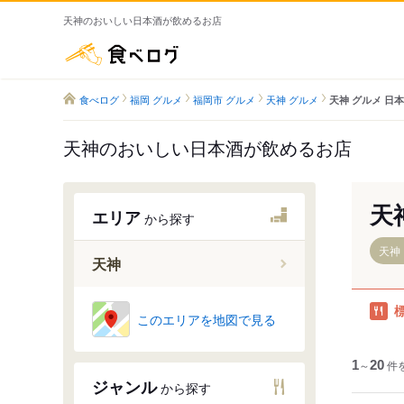
天神のおいしい日本酒が飲めるお店
食べログ
食べログ
福岡 グルメ
福岡市 グルメ
天神 グルメ
天神 グルメ 日
天神のおいしい日本酒が飲めるお店
天
エリア
から探す
天神
天神
天神駅
このエリアを地図で見る
天神南駅
渡辺通駅
1
～
20
件
ジャンル
から探す
西鉄福岡