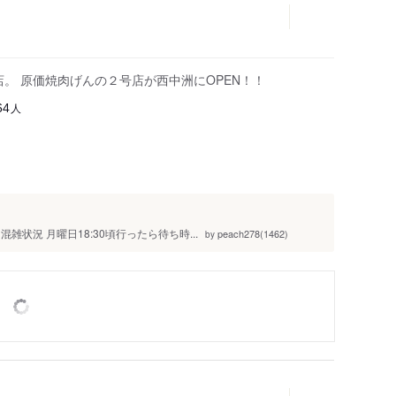
。 原価焼肉げんの２号店が西中洲にOPEN！！
人
64
状況 月曜日18:30頃行ったら待ち時...
peach278(1462)
by