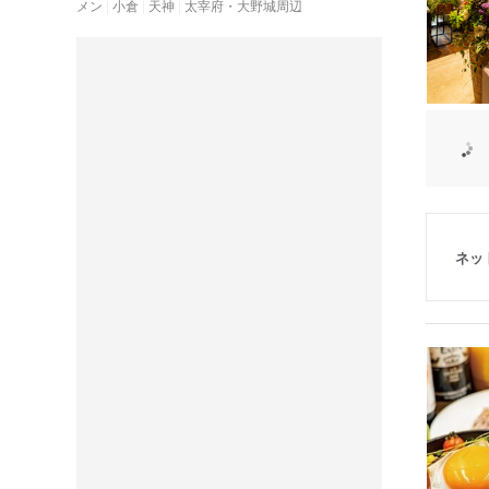
メン
小倉
天神
太宰府・大野城周辺
ネッ