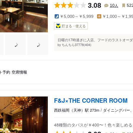
3.08
人
10
52
￥5,000～￥5,999
￥1,000～￥1,9
貯まる・使える
日曜の17時過ぎに入店、フードのラストオーダ
ちんちら37778(404)
by
ト予約
空席情報
F&J×THE CORNER ROOM
西鉄福岡（天神）駅 273m / ダイニングバ
48種類のタパスが￥400〜！色々楽しめる