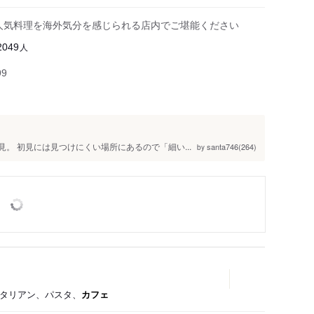
リアの人気料理を海外気分を感じられる店内でご堪能ください
人
2049
99
見。 初見には見つけにくい場所にあるので「細い...
santa746(264)
by
イタリアン、パスタ、
カフェ