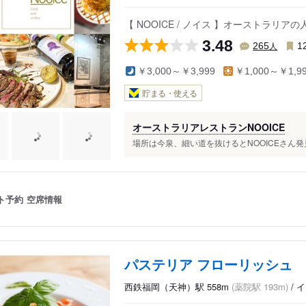
【 NOOICE / ノイス 】オーストラ
3.48
人
265
1
￥3,000～￥3,999
￥1,000～￥1,9
貯まる・使える
オーストラリアレストランNOOICE
場所は今泉、細い道を抜けるとNOOICEさん発
ト予約
空席情報
パステリア フローリッシュ
西鉄福岡（天神）駅 558m
(薬院駅 193m)
/ 