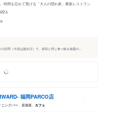
。時間を忘れて寛げる「大人の隠れ家」農家レストラン
人
422
99
の訪問（今回は誕生日）で、前回と同じ食べ飲み放題の...
FORWARD- 福岡PARCO店
ダイニングバー、居酒屋、
カフェ