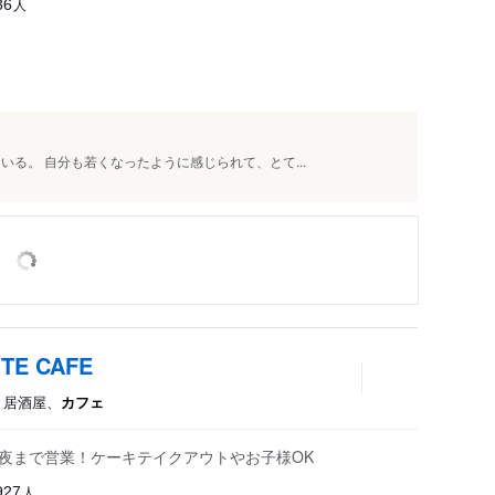
人
36
いる。 自分も若くなったように感じられて、とて...
TE CAFE
、居酒屋、
カフェ
分深夜まで営業！ケーキテイクアウトやお子様OK
人
927