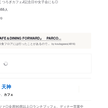
くつろぎカフェ♪記念日や女子会にも◎
人
655
99
＆DINING FORWARD』 PARCO...
階の飲食フロアには行ったことがあるので...
koutagawa(4816)
by
R 天神
ン、
カフェ
ツァ◎全席90席以上◎ランチブッフェ、ディナー営業中