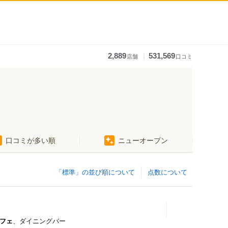
｜
2,889
531,569
店舗
口コミ
口コミが多い順
ニューオープン
「標準」の並び順について
点数について
フェ
、ダイニングバー