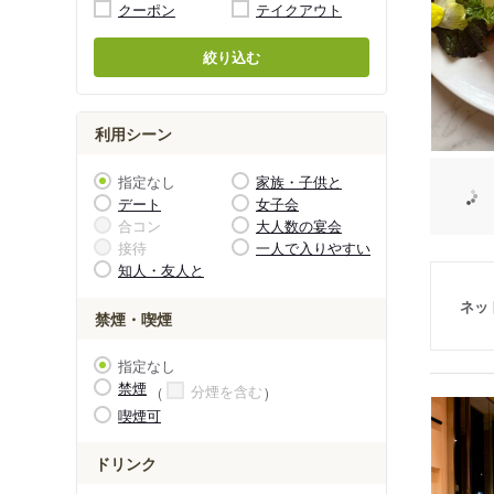
クーポン
テイクアウト
絞り込む
利用シーン
指定なし
家族・子供と
デート
女子会
合コン
大人数の宴会
接待
一人で入りやすい
知人・友人と
ネッ
禁煙・喫煙
指定なし
禁煙
分煙を含む
喫煙可
ドリンク