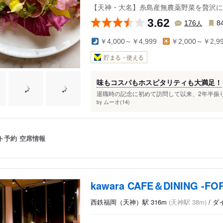
【天神・大名】糸島産無農薬野菜を贅沢に
3.62
人
176
8
￥4,000～￥4,999
￥2,000～￥2,9
貯まる・使える
味もコスパもホスピタリティも大満足！
退職時の記念に初めて訪問して以来、2年半振り
ムーオ(14)
by
ト予約
空席情報
kawara CAFE＆DINING -
西鉄福岡（天神）駅 316m
(天神駅 38m)
/ 