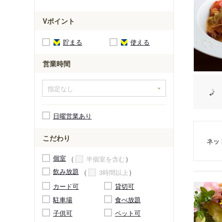
Vポイント
貯まる
使える
営業時間
日曜営業あり
こだわり
ネッ
個室
半個室を含む
飲み放題
3時間以上
カード可
貸切可
駐車場
食べ放題
子供可
ペット可