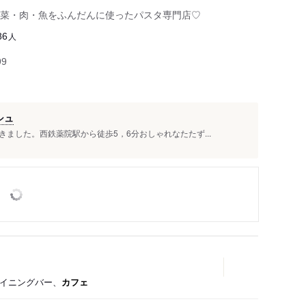
菜・肉・魚をふんだんに使ったパスタ専門店♡
人
86
99
シュ
ました。西鉄薬院駅から徒歩5，6分おしゃれなたたず...
ダイニングバー、
カフェ