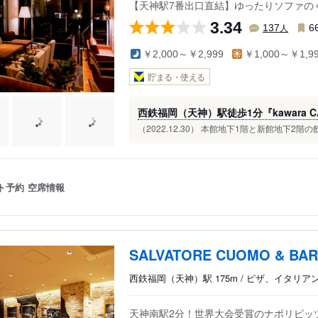
【天神駅7番出口直結】ゆったりソファの
3.34
人
137
6
￥2,000～￥2,999
￥1,000～￥1,9
貯まる・使える
西鉄福岡（天神）駅徒歩1分『kawara CAFE
（2022.12.30） 本館地下1階と新館地下2
ト予約
空席情報
SALVATORE CUOMO & BA
西鉄福岡（天神）駅 175m / ピザ、イタリア
天神南駅2分！世界大会受賞のナポリピッ