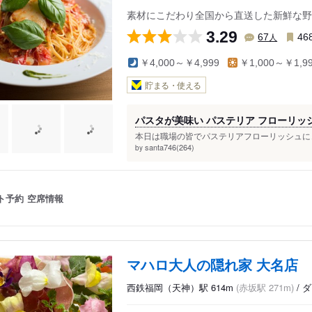
素材にこだわり全国から直送した新鮮な野
3.29
人
67
46
￥4,000～￥4,999
￥1,000～￥1,9
貯まる・使える
パスタが美味い パステリア フローリッ
本日は職場の皆でパステリアフローリッシュにき
santa746(264)
by
ト予約
空席情報
マハロ大人の隠れ家 大名店
西鉄福岡（天神）駅 614m
(赤坂駅 271m)
/ 