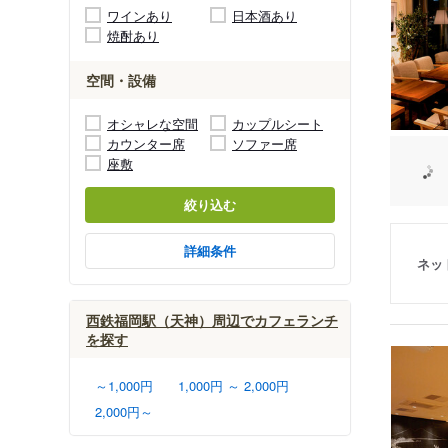
ワインあり
日本酒あり
焼酎あり
空間・設備
オシャレな空間
カップルシート
カウンター席
ソファー席
座敷
絞り込む
詳細条件
ネッ
西鉄福岡駅（天神）周辺でカフェランチ
を探す
～1,000円
1,000円 ～ 2,000円
2,000円～