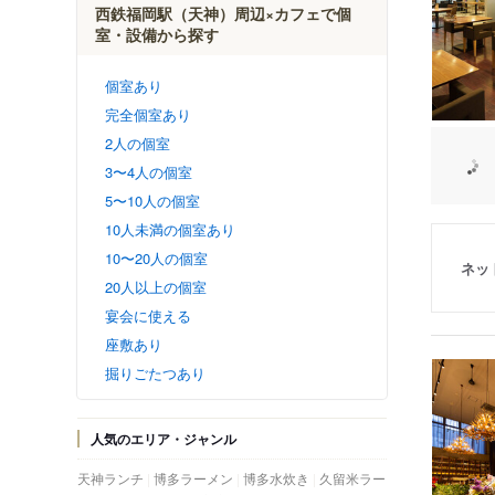
西鉄福岡駅（天神）周辺×カフェで個
室・設備から探す
個室あり
完全個室あり
2人の個室
3〜4人の個室
5〜10人の個室
10人未満の個室あり
10〜20人の個室
ネッ
20人以上の個室
宴会に使える
座敷あり
掘りごたつあり
人気のエリア・ジャンル
天神ランチ
博多ラーメン
博多水炊き
久留米ラー