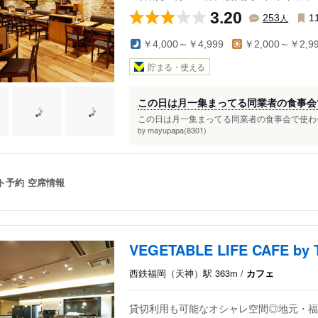
3.20
人
253
1
￥4,000～￥4,999
￥2,000～￥2,9
貯まる・使える
この日は月一集まってる同業者の食事会
この日は月一集まってる同業者の食事会で使わせ
mayupapa(8301)
by
ト予約
空席情報
VEGETABLE LIFE CAFE by
西鉄福岡（天神）駅 363m /
カフェ
貸切利用も可能なオシャレ空間◎地元・福