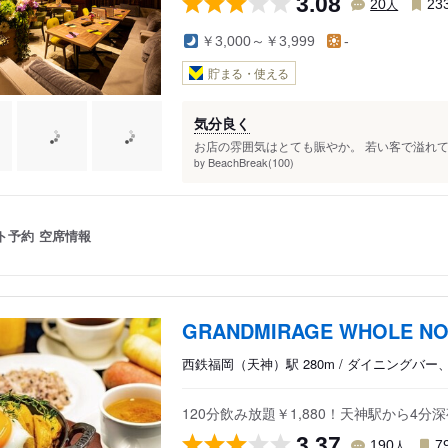
3.08
人
20
23
￥3,000～￥3,999
-
貯まる・使える
気分良く
お店の雰囲気はとても賑やか。 若い客で溢れて
BeachBreak(100)
by
ト予約
空席情報
GRANDMIRAGE WHOLE NO
西鉄福岡（天神）駅 280m / ダイニングバー
120分飲み放題￥1,880！天神駅から4
3.37
人
190
7