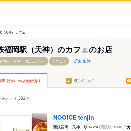
駅（天神） カフェ
鉄福岡駅（天神）のカフェのお店
詳細条件
福岡駅（天神）(周辺800m)
カフェ
標準
ランキング
【予約・PR店舗優先順】
を表示
／
全
381
件
NOOICE tenjin
西鉄福岡（天神）駅 472m
(薬院駅 356m)
/
カ