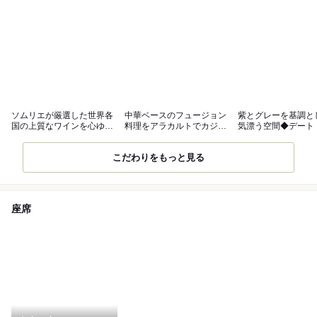
ソムリエが厳選した世界各
中華ベースのフュージョン
紫とグレーを基調と
国の上質なワインを心ゆく
料理をアラカルトでカジュ
気漂う空間◆デート
まで堪能◎
アルに楽しむ
お食事に最適
こだわりをもっと見る
座席