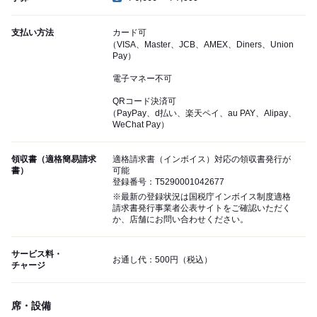
支払い方法
カード可
（VISA、Master、JCB、AMEX、Diners、Union
Pay）
電子マネー不可
QRコード決済可
（PayPay、d払い、楽天ペイ、au PAY、Alipay、
WeChat Pay）
領収書（適格簡易請求
適格請求書（インボイス）対応の領収書発行が
書）
可能
登録番号：T5290001042677
※最新の登録状況は国税庁インボイス制度適格
請求書発行事業者公表サイトをご確認いただく
か、店舗にお問い合わせください。
サービス料・
お通し代：500円（税込）
チャージ
席・設備