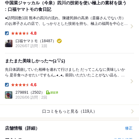
中国菜ジャッカル（今泉）四川の技術を使い極上の素材を扱う
: 口福ヤマトモの食日記
●訪問回数1回 熊本の四川の流れ、陳建民師の高弟（斎藤さんでない方）
のお弟子さんの店で、しっかりとした技術を持ち、極上の福岡を中心とし
た素材を昇華させ、極上の中華料理を作って...
4.8
Dinner:
口福ヤマトモ
（18487）
2026/07 訪問
1回
またまた美味しかった〜(⁠≧⁠▽⁠≦⁠)
先日体調崩していた相棒を連れて行けました だってこんなに美味しいか
ら 是非食べさせたいですもん｡⁠◕⁠‿⁠◕⁠｡ 前回いただいたことがない品も、い
ただいた品も どれも本当に...
4.6
Dinner:
279891
（2502）
2026/06 訪問
2回
口コミをもっと見る（119人）
店舗情報（詳細）
修正