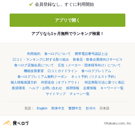
会員登録なし。すぐに利用開始
アプリで開く
アプリなら1ヶ月無料でランキング検索！
利用規約
食べログについて
携帯電話番号認証とは
口コミ・ランキングに対する取り組み
飲食店・飲食企業様向けサービス
食べログ店舗会員について
広告（メーカー・団体様等向け）について
機能改善要望
口コミガイドライン
食べログプレミアム
食べログプレミアム無料クーポン
ネット予約（リクエスト予約）
個人情報保護方針
外部送信（オプトアウト）
特定商取引法に基づく表記
推奨環境
ヘルプ・お問い合わせ
採用情報
企業情報
キーワード一覧
サイトマップ
チェーン一覧
言語：
English
简体中文
繁體中文
한국어
日本語
©Kakaku.com, Inc.