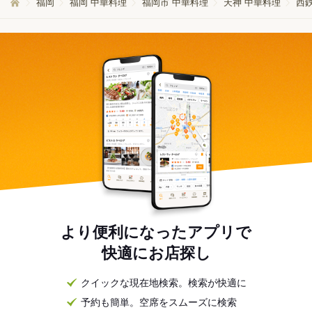
福岡
福岡 中華料理
福岡市 中華料理
天神 中華料理
西
より便利になったアプリで
快適にお店探し
クイックな現在地検索。検索が快適に
予約も簡単。空席をスムーズに検索