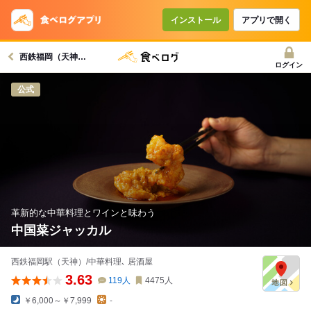
インストール
アプリで開く
西鉄福岡（天神）駅グルメへ
ログイン
公式
革新的な中華料理とワインと味わう
中国菜ジャッカル
西鉄福岡駅（天神）/中華料理､ 居酒屋
3.63
119
人
4475
人
￥6,000～￥7,999
-