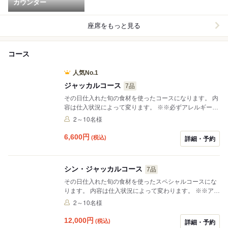
カウンター
座席をもっと見る
コース
人気No.1
ジャッカルコース
7品
その日仕入れた旬の食材を使ったコースになります。 内
容は仕入状況によって変ります。 ※※必ずアレルギーな
どお申し付けください※※
2～10名様
6,600
円
(税込)
詳細・予約
シン・ジャッカルコース
7品
その日仕入れた旬の食材を使ったスペシャルコースにな
ります。 内容は仕入状況によって変わります。 ※※アレ
ルギーなど必ずお申し付けください※※
2～10名様
12,000
円
(税込)
詳細・予約