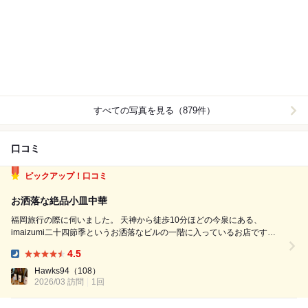
すべての写真を見る（879件）
口コミ
ピックアップ！口コミ
お洒落な絶品小皿中華
福岡旅行の際に伺いました。 天神から徒歩10分ほどの今泉にある、
imaizumi二十四節季というお洒落なビルの一階に入っているお店です。
店内はシックな落ち着いた雰囲気で、中央にあるワインセラーを囲むよう
4.5
にコの字のカウンターとテーブル席が配置されています。 ワインと小皿
Dinner:
中華をコンセプトにされて...
Hawks94
（108）
2026/03 訪問
1回