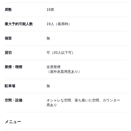
席数
19席
最大予約可能人数
19人（着席時）
個室
無
貸切
可（20人以下可）
禁煙・喫煙
全席禁煙
（屋外灰皿用意あり）
駐車場
無
空間・設備
オシャレな空間、落ち着いた空間、カウンター
席あり
メニュー