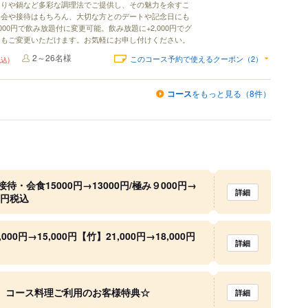
造りや鍋など多彩な調理法でご提供し、その魅力を余すこ
宴会や接待はもちろん、大切な方とのデートや記念日にも
000円で飲み放題付に変更可能。飲み放題に+2,000円でグ
にもご変更いただけます。お気軽にお申し付けください。
2～26名様
このコース予約で使えるクーポン（2）
税込)
コース
をもっと見る（8件）
・会食15000円→13000円/極み９000円→
詳細
0円税込
0円→15,000円【竹】21,000円→18,000円
詳細
0円】コース料理ご利用のお客様特典☆
詳細