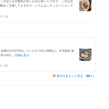
。この辺りは雰囲気の良いお店が多いんですが、このお店
も数多く完備してますので、いろんなシチュエーションで
問
1回
木曜日19:00予約していたので待ち時間なし ▼雰囲気 落
-40代 ...
詳細を見る
問
2回
口コミ
をもっと見る （
88
人）