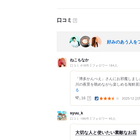
口コミ
？
好みのあう人を
ねこもなか
口コミ 418件
フォロワー 184人
「博多かんべえ」さんにお邪魔しまし
川の夜景を眺めながら楽しめる海鮮居酒屋
る
2025/12 訪
？
16
syuu_k
口コミ 186件
フォロワー 40人
大切な人と使いたい素敵なお店