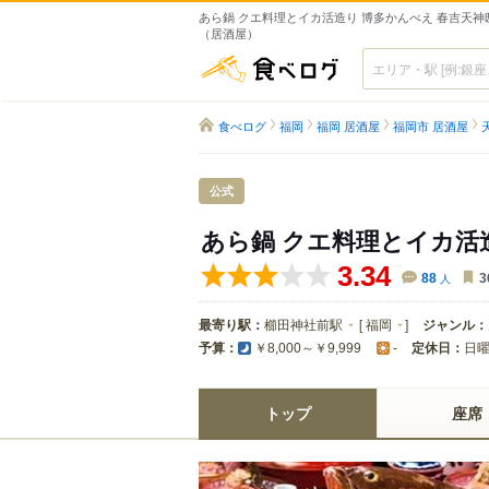
あら鍋 クエ料理とイカ活造り 博多かんべえ 春吉天神邸
（居酒屋）
食べログ
食べログ
福岡
福岡 居酒屋
福岡市 居酒屋
公式
あら鍋 クエ料理とイカ活
3.34
88
人
3
最寄り駅：
櫛田神社前駅
[
福岡
]
ジャンル：
予算：
定休日：
日
￥8,000～￥9,999
-
トップ
座席