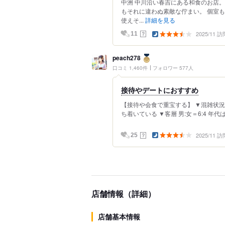
中洲 中川沿い春吉にある和食のお店
もそれに違わぬ素敵な佇まい。 個室
使えそ...
詳細を見る
2025/11 訪
？
11
peach278
口コミ 1,460件
フォロワー 577人
接待やデートにおすすめ
【接待や会食で重宝する】 ▼混雑状況 
ち着いている ▼客層 男:女＝6:4 年代は20
2025/11 訪
？
25
店舗情報（詳細）
店舗基本情報