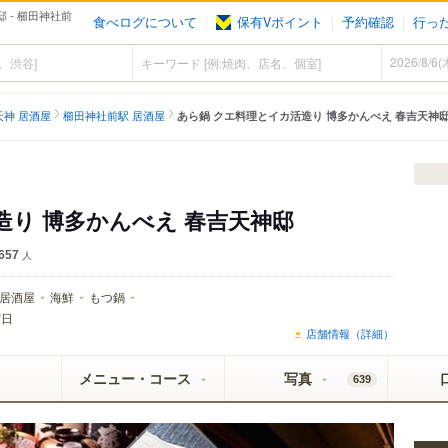
 - 櫛田神社前
食べログについて
保有Vポイント
予約確認
行っ
天神 居酒屋
櫛田神社前駅 居酒屋
あら鍋 クエ料理とイカ活造り 博多かんべえ 春吉天神
造り 博多かんべえ 春吉天神邸
657
人
居酒屋
海鮮
もつ鍋
曜日
店舗情報（詳細）
メニュー・コース
写真
639