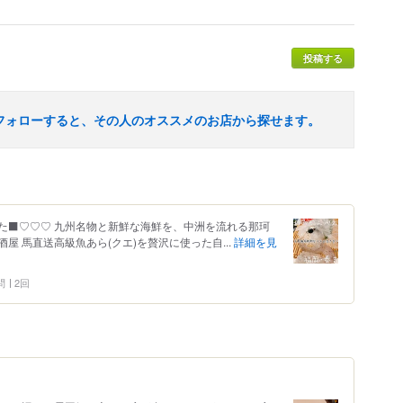
投稿する
フォローすると、その人のオススメのお店から探せます。
た‍⬛♡♡♡ 九州名物と新鮮な海鮮を、中洲を流れる那珂
 馬直送高級魚あら(クエ)を贅沢に使った自...
詳細を見
問
2回