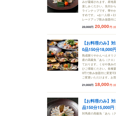
みが凝縮されます。産地
楽しみください。先付か
ラインナップです。華や
すめです。 ※お一人様＋2,
レードアップ飲み放題付
20,000
23,000円
円
(
【お料理のみ】対
0品150分18,000
熟成握りやかんべえオリ
産の高級魚「あら（クエ
ております。くせや臭み
ひご堪能ください。各種宴
0円で飲み放題付に変更可能
ご変更いただけます。お
18,000
21,000円
円
(
【お料理のみ】対
品150分15,000円
対馬産の高級魚「あら（