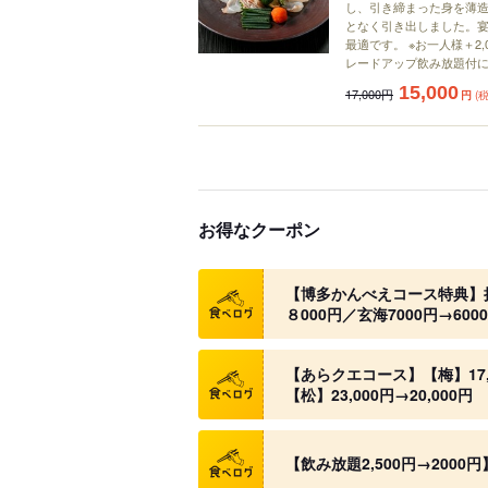
し、引き締まった身を薄
となく引き出しました。
最適です。 ※お一人様＋2,
レードアップ飲み放題付
15,000
17,000円
円
(
お得なクーポン
クーポン
【博多かんべえコース特典】接待
８000円／玄海7000円→600
クーポン
【あらクエコース】【梅】17,00
【松】23,000円→20,000円
クーポン
【飲み放題2,500円→200