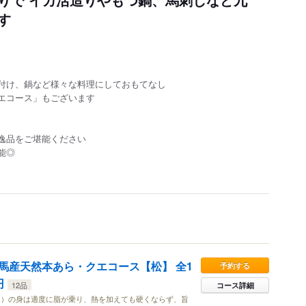
す
付け、鍋など様々な料理にしておもてなし
エコース」もございます
逸品をご堪能ください
能◎
馬産天然本あら・クエコース【松】 全1
予約する
円
12品
コース詳細
エ）の身は適度に脂が乗り、熱を加えても硬くならず、旨