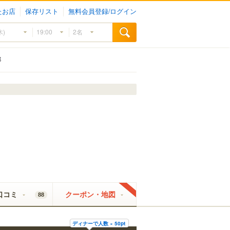
たお店
保存リスト
無料会員登録/ログイン
邸
口コミ
クーポン・地図
88
ディナーで人数 × 50pt