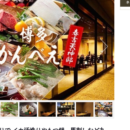
ネ
りで イカ活造りやもつ鍋、馬刺しなど九