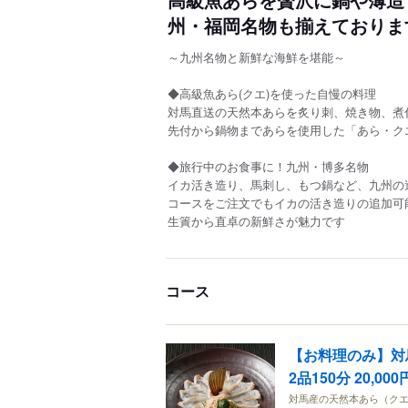
州・福岡名物も揃えておりま
～九州名物と新鮮な海鮮を堪能～
◆高級魚あら(クエ)を使った自慢の料理
対馬直送の天然本あらを炙り刺、焼き物、煮
先付から鍋物まであらを使用した「あら・ク
◆旅行中のお食事に！九州・博多名物
イカ活き造り、馬刺し、もつ鍋など、九州の
コースをご注文でもイカの活き造りの追加可
生簀から直卓の新鮮さが魅力です
コース
【お料理のみ】対
2品150分 20,000
対馬産の天然本あら（ク