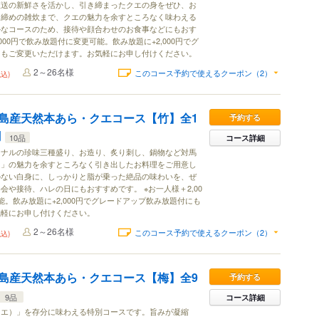
直送の新鮮さを活かし、引き締まったクエの身をぜひ、お
ら締めの雑炊まで、クエの魅力を余すところなく味わえる
かなコースのため、接待や顔合わせのお食事などにもおす
000円で飲み放題付に変更可能。飲み放題に+2,000円でグ
にもご変更いただけます。お気軽にお申し付けください。
2～26名様
このコース予約で使えるクーポン（2）
税込)
島産天然本あら・クエコース【竹】全1
予約する
円
10品
コース詳細
ジナルの珍味三種盛り、お造り、炙り刺し、鍋物など対馬
）」の魅力を余すところなく引き出したお料理をご用意し
のない白身に、しっかりと脂が乗った絶品の味わいを、ぜ
会や接待、ハレの日にもおすすめです。 ※お一人様＋2,00
。飲み放題に+2,000円でグレードアップ飲み放題付にも
気軽にお申し付けください。
2～26名様
このコース予約で使えるクーポン（2）
税込)
島産天然本あら・クエコース【梅】全9
予約する
9品
コース詳細
クエ）」を存分に味わえる特別コースです。旨みが凝縮