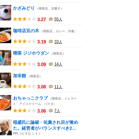
かざみどり
（喫茶店、洋菓子）
3.27
55
人
珈琲店豆の木
（喫茶店、カレー、洋食）
3.19
33
人
喫茶 ジジホウダン
（喫茶店）
3.09
14
人
加非館
（喫茶店）
3.08
11
人
おちゃっこクラブ
（喫茶店、ジェラー
ト・アイスクリーム、パスタ）
3.06
7
人
稲盛氏に論破・叱責され目が覚め
た。経営者がバランスすべき2
つ...
PR（ビズヒント）