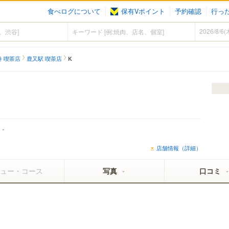
食べログについて
保有Vポイント
予約確認
行っ
巻 喫茶店
鹿又駅 喫茶店
K
店舗情報（詳細）
ュー・コース
写真
口コミ