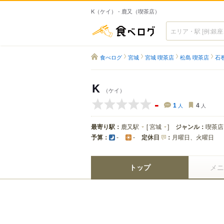
K（ケイ） - 鹿又（喫茶店）
食べログ
食べログ
宮城
宮城 喫茶店
松島 喫茶店
石
K
（ケイ）
-
1
人
4
人
最寄り駅：
鹿又駅
[
宮城
]
ジャンル：
喫茶店
予算：
定休日
：
月曜日、火曜日
-
-
トップ
メニ