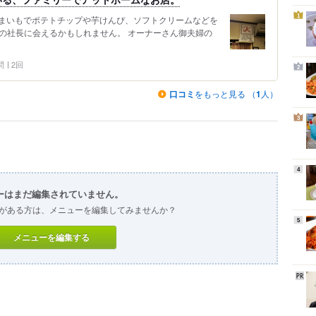
1
まいもでポテトチップや芋けんぴ、ソフトクリームなどを
』の社長に会えるかもしれません。 オーナーさん御夫婦の
問
2回
2
口コミ
をもっと見る （
1
人）
3
4
ーはまだ編集されていません。
がある方は、メニューを編集してみませんか？
5
メニューを編集する