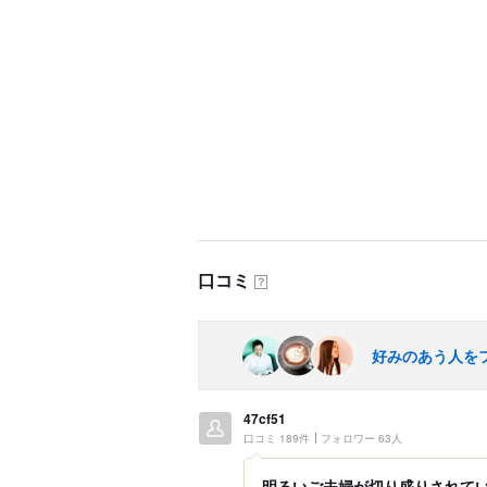
口コミ
？
好みのあう人を
47cf51
口コミ 189件
フォロワー 63人
明るいご夫婦が切り盛りされて