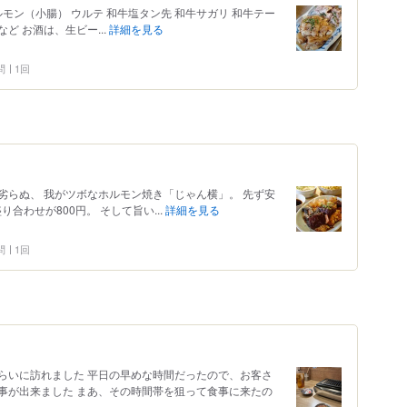
モン（小腸） ウルテ 和牛塩タン先 和牛サガリ 和牛テー
など お酒は、生ビー...
詳細を見る
問
1回
劣らぬ、 我がツボなホルモン焼き「じゃん横」。 先ず安
り合わせが800円。 そして旨い...
詳細を見る
問
1回
らいに訪れました 平日の早めな時間だったので、お客さ
事が出来ました まあ、その時間帯を狙って食事に来たの