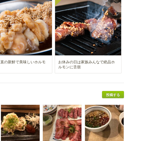
産直の新鮮で美味しいホルモ
お休みの日は家族みんなで絶品ホ
肉
ルモンに舌鼓
投稿する