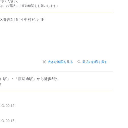
了承ください。
方は、お電話にて事前確認をお願いします）
区
春吉
2-16-14
中村ビル 1F
大きな地図を見る
周辺のお店を探す
）駅」・「渡辺通駅」から徒歩5分。
m
L.O. 00:15
L.O. 00:15