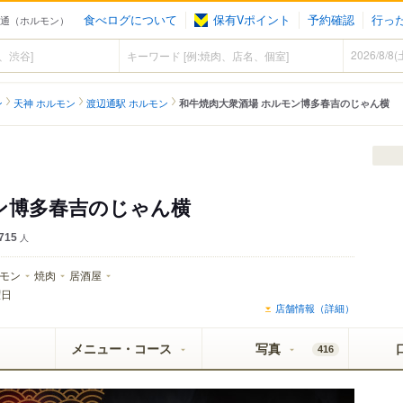
食べログについて
保有Vポイント
予約確認
行っ
辺通（ホルモン）
ン
天神 ホルモン
渡辺通駅 ホルモン
和牛焼肉大衆酒場 ホルモン博多春吉のじゃん横
ン博多春吉のじゃん横
715
人
モン
焼肉
居酒屋
曜日
店舗情報（詳細）
メニュー・コース
写真
416