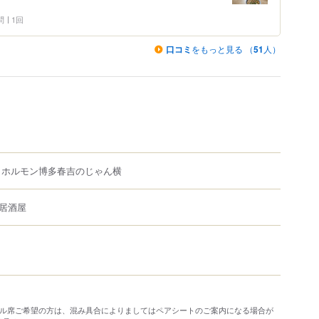
問
1回
口コミ
をもっと見る （
51
人）
 ホルモン博多春吉のじゃん横
居酒屋
ブル席ご希望の方は、混み具合によりましてはペアシートのご案内になる場合が