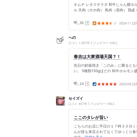
キムチ レタスサラダ 和牛じゃん横ホル
ル 天肉（ホホ肉） 鳥肉（肩肉） 鶏皮 
2024/11 訪
？
36
への
口コミ 1,357件
フォロワー 109人
春吉は大衆酒場天国？！
先日の鉄板焼き「このみ」に勝るとも
い。 5種類150gほどの 和牛ホルモン盛
2024/09 訪
？
14
セイズイ
口コミ 457件
フォロワー 108人
ここのタレが旨い
こちらのお店に平日の１７時３０分く
んが誰も来店されてなくてゆっくり食
で当...
詳細を見る