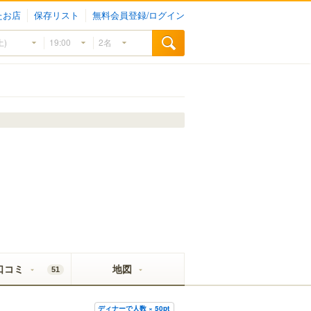
たお店
保存リスト
無料会員登録/ログイン
口コミ
地図
51
ディナーで人数 × 50pt