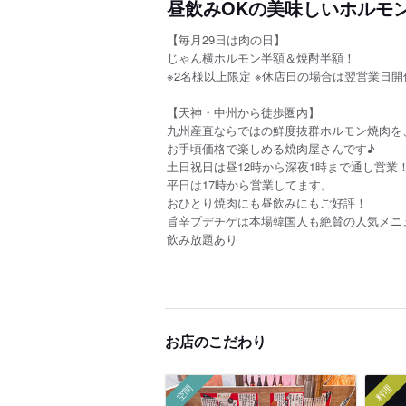
昼飲みOKの美味しいホルモ
【毎月29日は肉の日】
じゃん横ホルモン半額＆焼酎半額！
※2名様以上限定 ※休店日の場合は翌営業日開
【天神・中州から徒歩圏内】
九州産直ならではの鮮度抜群ホルモン焼肉を
お手頃価格で楽しめる焼肉屋さんです♪
土日祝日は昼12時から深夜1時まで通し営業
平日は17時から営業してます。
おひとり焼肉にも昼飲みにもご好評！
旨辛プデチゲは本場韓国人も絶賛の人気メニ
飲み放題あり
お店のこだわり
空間
料理