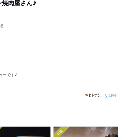
ン焼肉屋さん♪
催
、
！
ューです♪
にも掲載中
料理