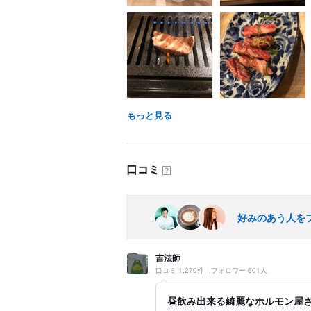
もっと見る
口コミ
？
好みのあう人を
吉法師
口コミ 1,270件
フォロワー 601人
昼飲み出来る綺麗なホルモン屋