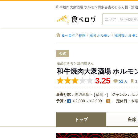
和牛焼肉大衆酒場 ホルモン博多春吉のじゃん横 - 渡
食べログ
食べログ
福岡
福岡 ホルモン
福岡市 ホルモ
公式
絶品ホルモン焼肉屋さん
和牛焼肉大衆酒場 ホルモ
3.25
51
人
1
最寄り駅：
渡辺通駅
[
福岡
]
ジャンル：
ホル
予算：
定休日：
木
￥3,000～￥3,999
-
トップ
座席