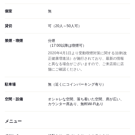
個室
無
貸切
可（20人～50人可）
禁煙・喫煙
分煙
（17:00以降は喫煙可）
2020年4月1日より受動喫煙対策に関する法律(改
正健康増進法）が施行されており、最新の情報
と異なる場合がございますので、ご来店前に店
舗にご確認ください。
駐車場
無（近くにコインパーキング有り）
空間・設備
オシャレな空間、落ち着いた空間、席が広い、
カウンター席あり、無料Wi-Fiあり
メニュー