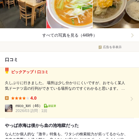
すべての写真を見る（449件）
広告を非表示
口コミ
ピックアップ！口コミ
久しぶりに行きました。 場所は少し分かりにくいですが、おそらく某人
気ドーナツ店の行列ができている場所なのですぐわかると思います。 そ
の店舗が入っている同じ東カン福岡第一ビルの地下一階にあります。 笑
4.0
盛タンメンをいただきましたがお店に入った瞬間からニンニクの香ばしい
Lunch:
かおりがして、味噌ベースで相変...
mico_kiri
（46）
2026/03 訪問
1回
やっぱ赤海は後から血の池地獄だった
なんだか個人的な『激辛』特集も、ワタシの検索能力が劣ってるからか、