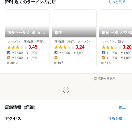
[PR] 近くのラーメンのお店
もっと見る
博多らーめん Shin-
隼生
博多 一双 天神 O
Shin 福岡PARCO店
FUKUOKA BLDG
ラーメン、居酒屋、中華料理
居酒屋、海鮮、ラーメン
ラーメン、餃子
3.45
3.24
3.20
￥1,000～￥1,999
￥4,000～￥4,999
￥1,000～￥1,999
Dinner:
Dinner:
Dinner:
￥1,000～￥1,999
-
￥1,000～￥1,999
Lunch:
Lunch:
Lunch:
384人
19人
81人
広告を非表示
店舗情報（詳細）
修正
アクセス
住所を修正