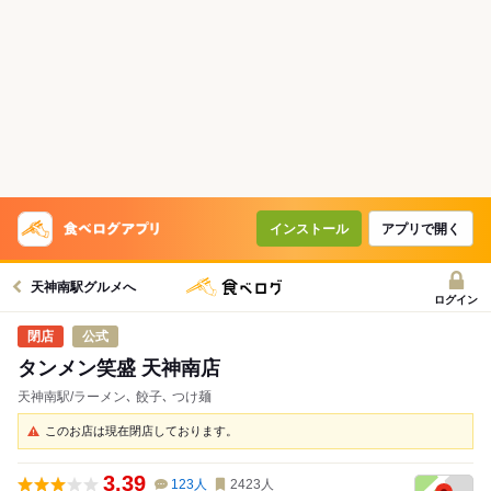
インストール
アプリで開く
天神南駅グルメへ
ログイン
公式
タンメン笑盛 天神南店
天神南駅/ラーメン､ 餃子､ つけ麺
このお店は現在閉店しております。
3.39
123
人
2423
人