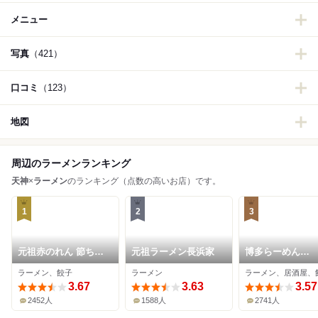
メニュー
写真
（421）
口コミ
（123）
地図
周辺のラーメンランキング
天神
×
ラーメン
のランキング（点数の高いお店）です。
1
2
3
元祖赤のれん 節ちゃ
元祖ラーメン長浜家
博多らーめん
んラーメン 天神本店
ShinShin 天神
ラーメン、餃子
ラーメン
ラーメン、居酒屋、
3.67
3.63
3.57
2452人
1588人
2741人