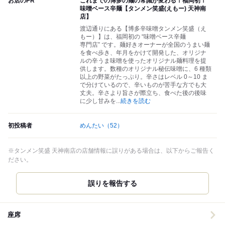
お店のPR
これまでの博多の麺の常識が変わる！福岡初！
味噌ベース辛麺【タンメン笑盛(えもー) 天神南
店】
渡辺通りにある【博多辛味噌タンメン笑盛（え
もー）】は、福岡初の “味噌ベース辛麺
専門店” です。麺好きオーナーが全国のうまい麺
を食べ歩き、年月をかけて開発した、オリジナ
ルの辛うま味噌を使ったオリジナル麺料理を提
供します。数種のオリジナル秘伝味噌に、6 種類
以上の野菜がたっぷり。辛さはレベル 0～10 ま
で分けているので、辛いものが苦手な方でも大
丈夫。辛さより旨さが際立ち、食べた後の後味
に少し甘みを
...
続きを読む
初投稿者
めんたい
（52）
※タンメン笑盛 天神南店の店舗情報に誤りがある場合は、以下からご報告く
ださい。
誤りを報告する
座席