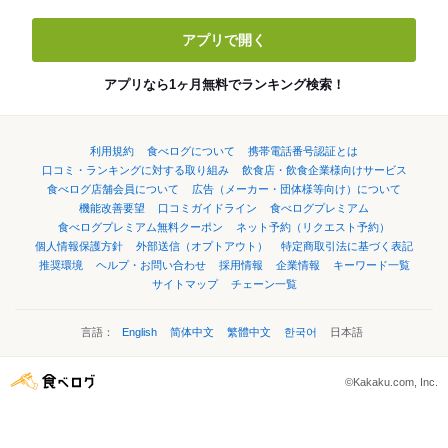
アプリで開く
アプリなら1ヶ月無料でランキング検索！
利用規約
食べログについて
携帯電話番号認証とは
口コミ・ランキングに対する取り組み
飲食店・飲食企業様向けサービス
食べログ店舗会員について
広告（メーカー・団体様等向け）について
機能改善要望
口コミガイドライン
食べログプレミアム
食べログプレミアム無料クーポン
ネット予約（リクエスト予約）
個人情報保護方針
外部送信（オプトアウト）
特定商取引法に基づく表記
推奨環境
ヘルプ・お問い合わせ
採用情報
企業情報
キーワード一覧
サイトマップ
チェーン一覧
言語：
English
简体中文
繁體中文
한국어
日本語
©Kakaku.com, Inc.