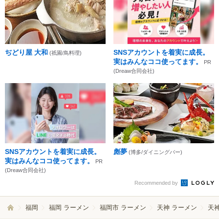
ぢどり屋 大和
SNSアカウントを着実に成長。
(祇園/鳥料理)
実はみんなココ使ってます。
PR
(Dreaw合同会社)
SNSアカウントを着実に成長。
彪夢
(博多/ダイニングバー)
実はみんなココ使ってます。
PR
(Dreaw合同会社)
Recommended by
福岡
福岡 ラーメン
福岡市 ラーメン
天神 ラーメン
天