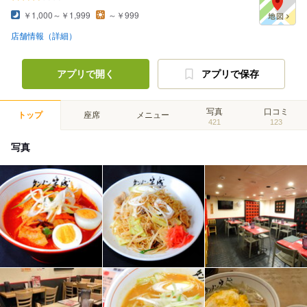
￥1,000～￥1,999
～￥999
店舗情報（詳細）
アプリで開く
アプリで保存
写真
口コミ
トップ
座席
メニュー
421
123
写真