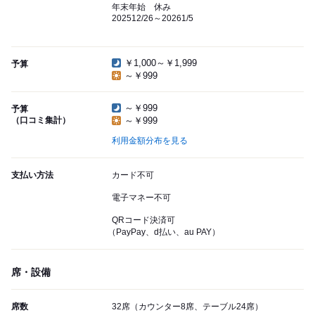
年末年始 休み
202512/26～20261/5
￥1,000～￥1,999
予算
～￥999
～￥999
予算
（口コミ集計）
～￥999
利用金額分布を見る
支払い方法
カード不可
電子マネー不可
QRコード決済可
（PayPay、d払い、au PAY）
席・設備
席数
32席（カウンター8席、テーブル24席）