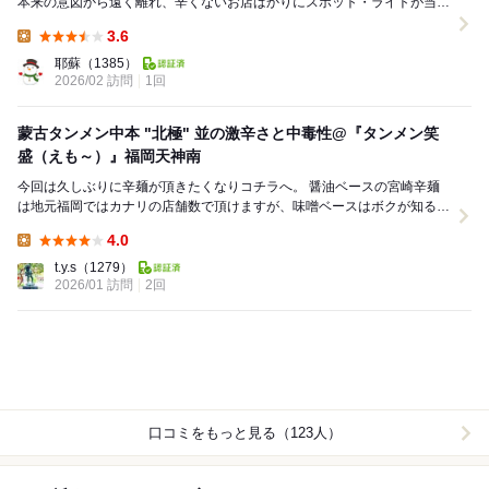
本来の意図から遠く離れ、辛くないお店ばかりにスポット・ライトが当た
ってる感も否めません。 となると、そりゃ辛...
3.6
Lunch:
耶蘇
（1385）
2026/02 訪問
1回
蒙古タンメン中本 "北極" 並の激辛さと中毒性@『タンメン笑
盛（えも～）』福岡天神南
今回は久しぶりに辛麺が頂きたくなりコチラへ。 醤油ベースの宮崎辛麺
は地元福岡ではカナリの店舗数で頂けますが、味噌ベースはボクが知る限
りコチラのみ。 タンメン笑盛（えも～）。...
4.0
Lunch:
t.y.s
（1279）
2026/01 訪問
2回
口コミをもっと見る（123人）