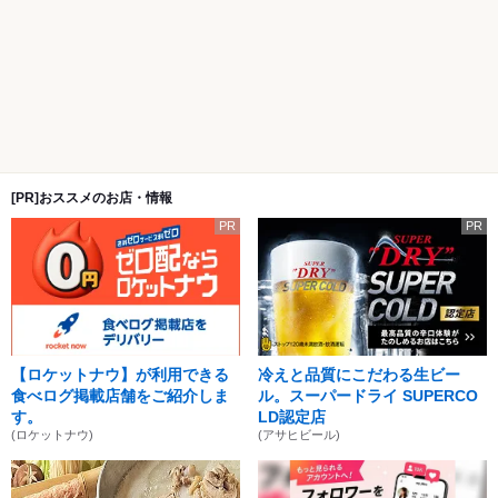
[PR]おススメのお店・情報
PR
PR
【ロケットナウ】が利用できる
冷えと品質にこだわる生ビー
食べログ掲載店舗をご紹介しま
ル。スーパードライ SUPERCO
す。
LD認定店
(ロケットナウ)
(アサヒビール)