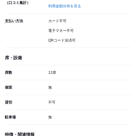
（口コミ集計）
利用金額分布を見る
支払い方法
カード不可
電子マネー不可
QRコード決済可
席・設備
席数
12席
個室
無
貸切
不可
駐車場
無
特徴・関連情報