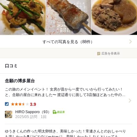
すべての写真を見る（88件）
広告を非表示
口コミ
念願の博多屋台
この旅のメインイベント！ 女房が昔から一度でいいから行ってみたい！
と、念願の屋台に来れました〜 渡辺通りに面して3店舗ほどあった中のこ
ちら 【情熱の千鳥足】さんに来ました...
3.9
Dinner:
HIRO Sapporo
（93）
2025/05 訪問
1回
ゆうきくんの作った明太卵焼き、美味しかった！常連さんとのおしゃべり
も楽しかった❣️ジビエのソーセージ、美味しかった！ なんといっても、マ