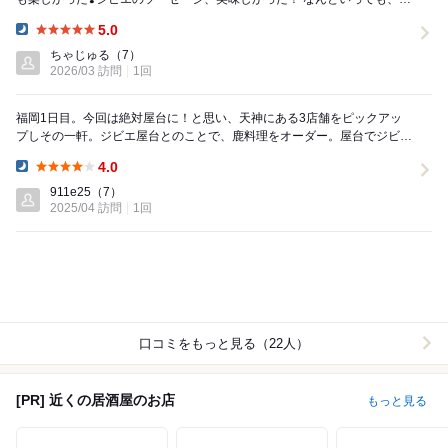
スター！味があります。癖強ってうわさ笑。癖...
5.0
Dinner:
ちゃじゅる
（7）
2026/03 訪問
1回
福岡1日目。今回は絶対屋台に！と思い、天神にある3店舗をピックアッ
プしその一軒。ジビエ屋台とのことで、鹿料理をオーダー。屋台でジビエ
をいただけるとは！好き嫌いがあると思いますが、臭...
4.0
Dinner:
911e25
（7）
2025/04 訪問
1回
口コミをもっと見る（22人）
[PR] 近くの居酒屋のお店
もっと見る