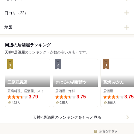
口コミ
（22）
地図
周辺の居酒屋ランキング
天神
×
居酒屋
のランキング（点数の高いお店）です。
1
2
3
三原豆腐店
きはるの胡麻鯖や
藁焼 みかん
豆腐料理、居酒屋、スイーツ
居酒屋、海鮮
居酒屋
3.79
3.75
3.75
422人
935人
396人
天神×居酒屋
のランキングをもっと見る
広告を非表示