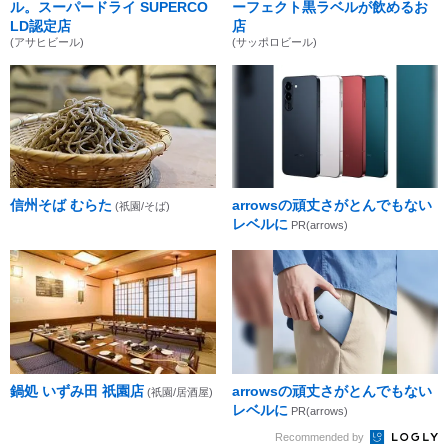
ル。スーパードライ SUPERCO
ーフェクト黒ラベルが飲めるお
LD認定店
店
(アサヒビール)
(サッポロビール)
信州そば むらた
arrowsの頑丈さがとんでもない
(祇園/そば)
レベルに
PR(arrows)
鍋処 いずみ田 祇園店
arrowsの頑丈さがとんでもない
(祇園/居酒屋)
レベルに
PR(arrows)
Recommended by