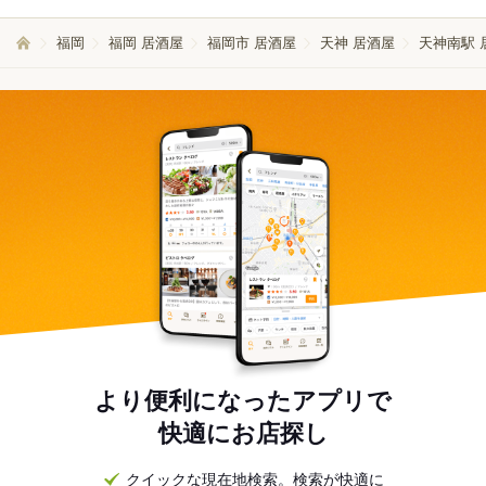
福岡
福岡 居酒屋
福岡市 居酒屋
天神 居酒屋
天神南駅 
より便利になったアプリで
快適にお店探し
クイックな現在地検索。検索が快適に