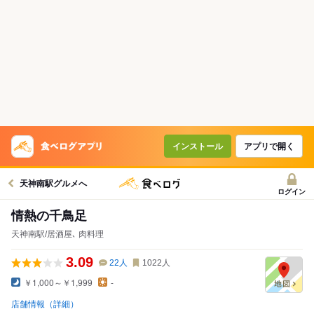
インストール
アプリで開く
天神南駅グルメへ
ログイン
情熱の千鳥足
天神南駅/居酒屋､ 肉料理
3.09
22
人
1022
人
￥1,000～￥1,999
-
店舗情報（詳細）