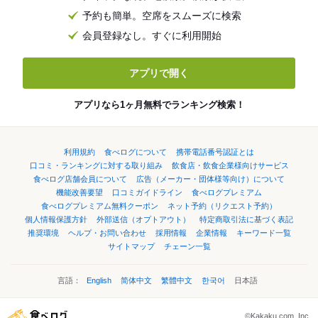
予約も簡単。空席をスムーズに検索
会員登録なし。すぐに利用開始
アプリで開く
アプリなら1ヶ月無料でランキング検索！
利用規約
食べログについて
携帯電話番号認証とは
口コミ・ランキングに対する取り組み
飲食店・飲食企業様向けサービス
食べログ店舗会員について
広告（メーカー・団体様等向け）について
機能改善要望
口コミガイドライン
食べログプレミアム
食べログプレミアム無料クーポン
ネット予約（リクエスト予約）
個人情報保護方針
外部送信（オプトアウト）
特定商取引法に基づく表記
推奨環境
ヘルプ・お問い合わせ
採用情報
企業情報
キーワード一覧
サイトマップ
チェーン一覧
言語：
English
简体中文
繁體中文
한국어
日本語
©Kakaku.com, Inc.