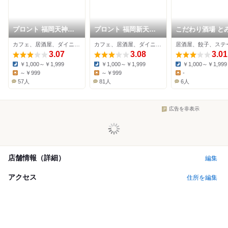
プロント 福岡天神木
プロント 福岡新天町
こだわり酒場 と
村家ビル店
店
カフェ、居酒屋、ダイニングバー
カフェ、居酒屋、ダイニングバー
居酒屋、餃子、ステ
3.07
3.08
3.01
￥1,000～￥1,999
￥1,000～￥1,999
￥1,000～￥1,999
Dinner:
Dinner:
Dinner:
～￥999
～￥999
-
Lunch:
Lunch:
Lunch:
57人
81人
6人
広告を非表示
店舗情報（詳細）
編集
アクセス
住所を編集