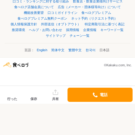
口コミ・ランキングに対する取り組み
飲食店・飲食企業様向けサービス
食べログ店舗会員について
広告（メーカー・団体様等向け）について
機能改善要望
口コミガイドライン
食べログプレミアム
食べログプレミアム無料クーポン
ネット予約（リクエスト予約）
個人情報保護方針
外部送信（オプトアウト）
特定商取引法に基づく表記
推奨環境
ヘルプ・お問い合わせ
採用情報
企業情報
キーワード一覧
サイトマップ
チェーン一覧
言語：
English
简体中文
繁體中文
한국어
日本語
©Kakaku.com, Inc.
電話
行った
保存
共有