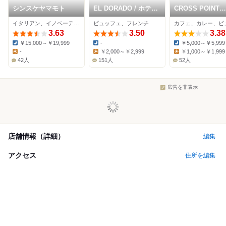
シンスケヤマモト
EL DORADO / ホテル
CROSS POINT
イル・パラッツォ
TENJIN
イタリアン、イノベーティブ
ビュッフェ、フレンチ
3.63
3.50
3.38
￥15,000～￥19,999
-
￥5,000～￥5,999
Dinner:
Dinner:
Dinner:
-
￥2,000～￥2,999
￥1,000～￥1,999
Lunch:
Lunch:
Lunch:
42人
151人
52人
広告を非表示
店舗情報（詳細）
編集
アクセス
住所を編集