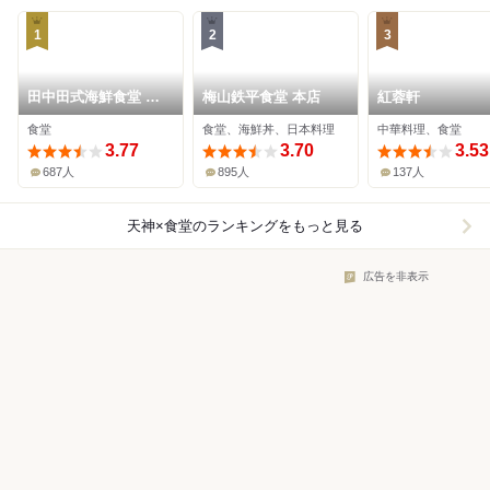
1
2
3
田中田式海鮮食堂 魚
梅山鉄平食堂 本店
紅蓉軒
忠
食堂
食堂、海鮮丼、日本料理
中華料理、食堂
3.77
3.70
3.53
687人
895人
137人
天神×食堂
のランキングをもっと見る
広告を非表示