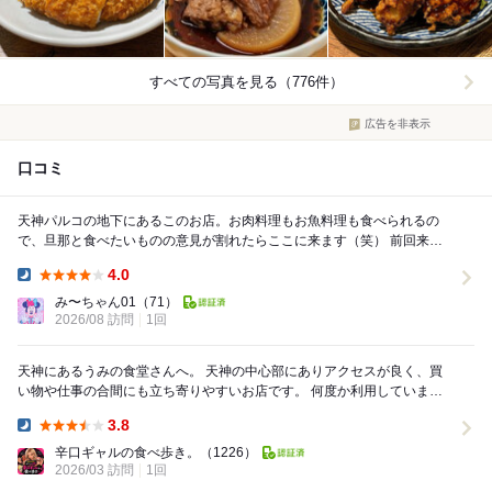
すべての写真を見る（776件）
広告を非表示
口コミ
天神パルコの地下にあるこのお店。お肉料理もお魚料理も食べられるの
で、旦那と食べたいものの意見が割れたらここに来ます（笑） 前回来た
時はごはんおかわり無料でしたが有料になってま...
4.0
Dinner:
み〜ちゃん01
（71）
2026/08 訪問
1回
天神にあるうみの食堂さんへ。 天神の中心部にありアクセスが良く、買
い物や仕事の合間にも立ち寄りやすいお店です。 何度か利用しています
が、個人的にかなり好きな定食屋さんの...
3.8
Dinner:
辛口ギャルの食べ歩き。
（1226）
2026/03 訪問
1回