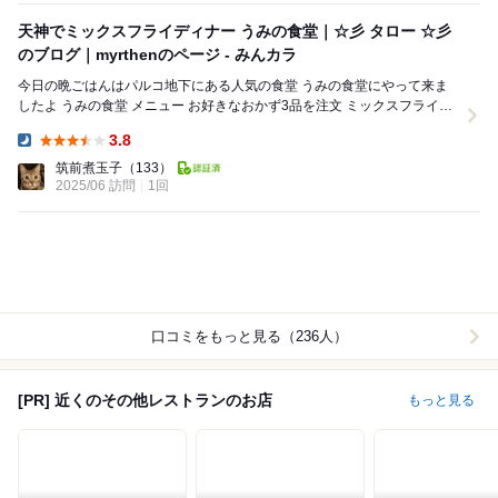
天神でミックスフライディナー うみの食堂｜☆彡 タロー ☆彡
のブログ｜myrthenのページ - みんカラ
今日の晩ごはんはパルコ地下にある人気の食堂 うみの食堂にやって来ま
したよ うみの食堂 メニュー お好きなおかず3品を注文 ミックスフライに
鶏モモのから揚げ...
3.8
Dinner:
筑前煮玉子
（133）
2025/06 訪問
1回
口コミをもっと見る（236人）
[PR] 近くのその他レストランのお店
もっと見る