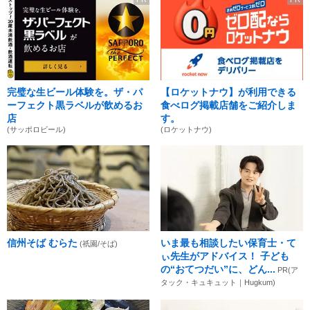
完璧な生ビール体験を。ザ・パ
【ロケットナウ】が利用できる
ーフェクト黒ラベルが飲めるお
食べログ掲載店舗をご紹介しま
店
す。
(サッポロビール)
(ロケットナウ)
信州そば むらた
いま最も相談したい保育士・て
(祇園/そば)
ぃ先生がアドバイス！ 子ども
の“おてつだい”に、どん...
PR(ア
タック・キュキュット｜Hugkum)