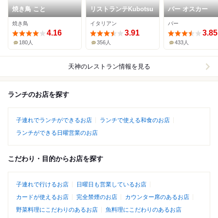
焼き鳥 こと
リストランテKubotsu
バー オスカー
焼き鳥
イタリアン
バー
4.16
3.91
3.85
180人
356人
433人
天神
のレストラン情報を見る
ランチのお店を探す
子連れでランチができるお店
ランチで使える和食のお店
ランチができる日曜営業のお店
こだわり・目的からお店を探す
子連れで行けるお店
日曜日も営業しているお店
カードが使えるお店
完全禁煙のお店
カウンター席のあるお店
野菜料理にこだわりのあるお店
魚料理にこだわりのあるお店