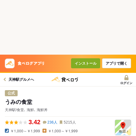
インストール
アプリで開く
天神駅グルメへ
ログイン
公式
うみの食堂
天神駅/食堂､ 海鮮､ 海鮮丼
3.42
236
人
5215
人
￥1,000～￥1,999
￥1,000～￥1,999