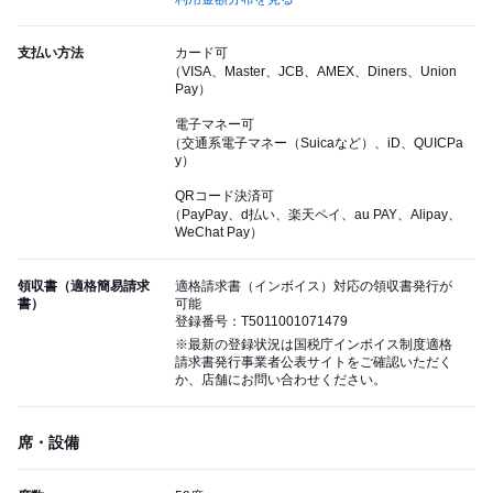
支払い方法
カード可
（VISA、Master、JCB、AMEX、Diners、Union
Pay）
電子マネー可
（交通系電子マネー（Suicaなど）、iD、QUICPa
y）
QRコード決済可
（PayPay、d払い、楽天ペイ、au PAY、Alipay、
WeChat Pay）
領収書（適格簡易請求
適格請求書（インボイス）対応の領収書発行が
書）
可能
登録番号：T5011001071479
※最新の登録状況は国税庁インボイス制度適格
請求書発行事業者公表サイトをご確認いただく
か、店舗にお問い合わせください。
席・設備