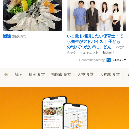
鮨隆
いま最も相談したい保育士・て
(博多/寿司)
ぃ先生がアドバイス！ 子ども
の“おてつだい”に、どん...
PR(ア
タック・キュキュット｜Hugkum)
Recommended by
福岡
福岡 食堂
福岡市 食堂
天神 食堂
天神駅 食堂