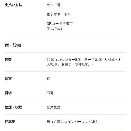
支払い方法
カード可
電子マネー不可
QRコード決済可
（PayPay）
席・設備
席数
25席（カウンター8席、テーブル席4人×2卓・3
人×1卓、個室テーブル6席、）
個室
有
貸切
不可
禁煙・喫煙
全席禁煙
駐車場
無（近隣にコインパーキングあり）