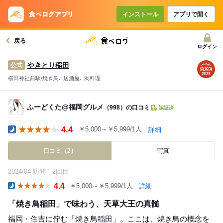
インストール
アプリで開く
戻る
ログイン
やきとり稲田
公式
櫛田神社前駅/焼き鳥､ 居酒屋､ 肉料理
ふーどくた@福岡グルメ
（998）の口コミ
認証済
4.4
￥5,000～￥5,999/1人
詳細
Dinner
口コミ（2）
写真
2024/04 訪問
2回目
4.4
￥5,000～￥5,999/1人
詳細
Dinner
「焼き鳥稲田」で味わう、天草大王の真髄
福岡・住吉に佇む「焼き鳥稲田」。ここは、焼き鳥の概念を