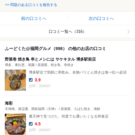
>> 問題のある口コミを報告する
前の口コミへ
次の口コミへ
口コミ一覧へ（316）
ふーどくた@福岡グルメ（998） の他のお店の口コミ
野菜巻 焼き鳥 串とメシには サケキタル 博多駅前店
博多、東比恵、祇園 / 居酒屋、焼き鳥、串焼き
博多駅近で気軽に串飲み。名物バリとん焼きは食べ比べ必須
3.9
Dinner:
訪問：2026/07
海彩
天神南、渡辺通、西鉄福岡（天神） / 居酒屋、ろばた焼き、海鮮
裏天神で見つけた、何度でも通いたくなる和食店
4.5
Dinner:
訪問：2026/07