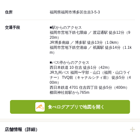
住所
福岡県福岡市博多区住吉3-5-3
交通手段
■駅からのアクセス
福岡市営地下鉄七隈線 ／ 渡辺通駅 徒歩12分（9
20m）
JR博多南線 ／ 博多駅 徒歩13分（1.0km）
福岡市営地下鉄空港線 ／ 祇園駅 徒歩14分（1.1k
m）
■バス停からのアクセス
西日本鉄道 10 住吉 徒歩1分（42m）
JR九州バス 福岡〜宇部・山口（福岡・山口ライ
ナー） TVQ前（キャナルシティ前） 徒歩5分（4
00m）
西日本鉄道 4701 住吉四丁目 徒歩5分（400m）
櫛田神社前駅から765m
食べログアプリで地図を開く
店舗情報（詳細）