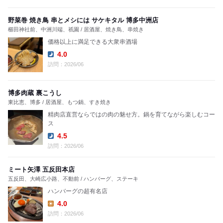
野菜巻 焼き鳥 串とメシには サケキタル 博多中洲店
櫛田神社前、中洲川端、祇園 / 居酒屋、焼き鳥、串焼き
価格以上に満足できる大衆串酒場
4.0
Dinner:
訪問：2026/06
博多肉蔵 裏こうし
東比恵、博多 / 居酒屋、もつ鍋、すき焼き
精肉店直営ならではの肉の魅せ方。鍋を育てながら楽しむコー
ス
4.5
Dinner:
訪問：2026/06
ミート矢澤 五反田本店
五反田、大崎広小路、不動前 / ハンバーグ、ステーキ
ハンバーグの超有名店
4.0
Lunch:
訪問：2026/06