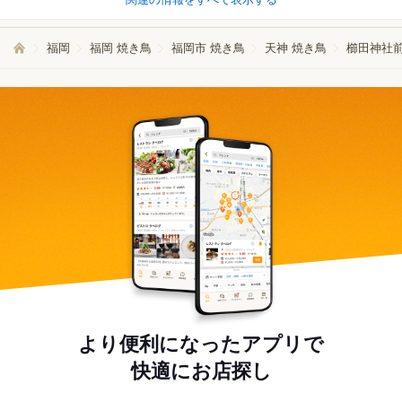
福岡
福岡 焼き鳥
福岡市 焼き鳥
天神 焼き鳥
櫛田神社前
より便利になったアプリで
快適にお店探し