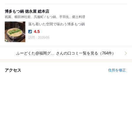
博多もつ鍋 徳永屋 総本店
祇園、櫛田神社前、呉服町 / もつ鍋、手羽先、郷土料理
落ち着いた空間で味わう博多もつ鍋
4.5
Dinner:
訪問：2026/06
ふーどくた@福岡グルメ
さんの口コミ一覧を見る（764件）
アクセス
住所を修正