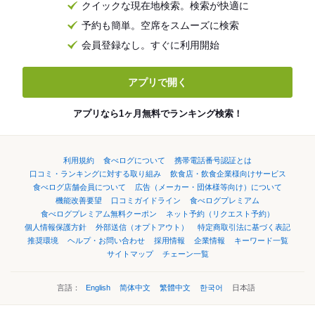
クイックな現在地検索。検索が快適に
予約も簡単。空席をスムーズに検索
会員登録なし。すぐに利用開始
アプリで開く
アプリなら1ヶ月無料でランキング検索！
利用規約
食べログについて
携帯電話番号認証とは
口コミ・ランキングに対する取り組み
飲食店・飲食企業様向けサービス
食べログ店舗会員について
広告（メーカー・団体様等向け）について
機能改善要望
口コミガイドライン
食べログプレミアム
食べログプレミアム無料クーポン
ネット予約（リクエスト予約）
個人情報保護方針
外部送信（オプトアウト）
特定商取引法に基づく表記
推奨環境
ヘルプ・お問い合わせ
採用情報
企業情報
キーワード一覧
サイトマップ
チェーン一覧
言語：
English
简体中文
繁體中文
한국어
日本語