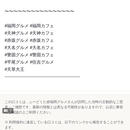
〜〜〜〜〜〜〜〜〜〜〜〜〜〜〜〜
#福岡グルメ #福岡カフェ
#天神グルメ #天神カフェ
#赤坂グルメ #赤坂カフェ
#大名グルメ #大名カフェ
#警固グルメ #警固カフェ
#平尾グルメ #住吉グルメ
#天草大王
----------------------------------------------------
この口コミは、ふーどくた@福岡グルメさんが訪問した当時の主観的なご意
見・ご感想です。最新の情報とは異なる可能性がありますので、お店に事前
7
にご確認の上ご利用ください。
※ 利用規約に違反している口コミは、以下のリンクから報告することができ
ます。