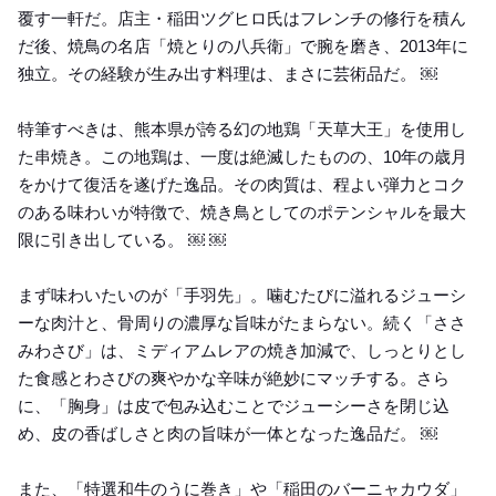
覆す一軒だ。店主・稲田ツグヒロ氏はフレンチの修行を積ん
だ後、焼鳥の名店「焼とりの八兵衛」で腕を磨き、2013年に
独立。その経験が生み出す料理は、まさに芸術品だ。 ￼
特筆すべきは、熊本県が誇る幻の地鶏「天草大王」を使用し
た串焼き。この地鶏は、一度は絶滅したものの、10年の歳月
をかけて復活を遂げた逸品。その肉質は、程よい弾力とコク
のある味わいが特徴で、焼き鳥としてのポテンシャルを最大
限に引き出している。 ￼ ￼
まず味わいたいのが「手羽先」。噛むたびに溢れるジューシ
ーな肉汁と、骨周りの濃厚な旨味がたまらない。続く「ささ
みわさび」は、ミディアムレアの焼き加減で、しっとりとし
た食感とわさびの爽やかな辛味が絶妙にマッチする。さら
に、「胸身」は皮で包み込むことでジューシーさを閉じ込
め、皮の香ばしさと肉の旨味が一体となった逸品だ。 ￼
また、「特選和牛のうに巻き」や「稲田のバーニャカウダ」