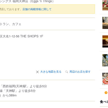
シングス 福岡天神店
（Eggs 'n Things）
閉店しております。
店舗の掲載情報に関して
トラン、カフェ
区
大名
1-12-56
THE SHOPS 1F
大きな地図を見る
周辺のお店を探す
「西鉄福岡(天神)駅」より徒歩5分
線「天神駅」より徒歩5分
から389m
食べ