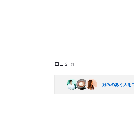
口コミ
？
好みのあう人を