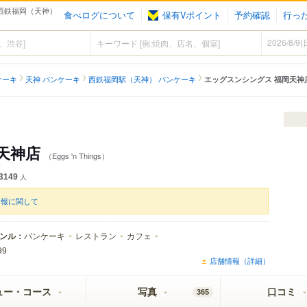
- 西鉄福岡（天神）
食べログについて
保有Vポイント
予約確認
行っ
ケーキ
天神 パンケーキ
西鉄福岡駅（天神） パンケーキ
エッグスンシングス 福岡天神
天神店
（Eggs 'n Things）
3149
人
情報に関して
ンル：
パンケーキ
レストラン
カフェ
99
店舗情報（詳細）
ュー・コース
写真
口コミ
365