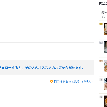
周辺
天神
す。
1
2
3
フォローすると、その人のオススメのお店から探せます。
4
口コミ
をもっと見る （
149
人）
5