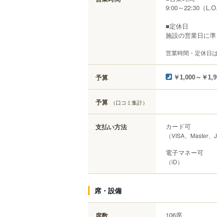
9:00～22:30（L.O
■定休日
施設の営業日に準
営業時間・定休日
予算
￥1,000～￥1,9
予算
（口コミ集計）
カード可
支払い方法
（VISA、Master、
電子マネー可
（iD）
席・設備
106席
席数