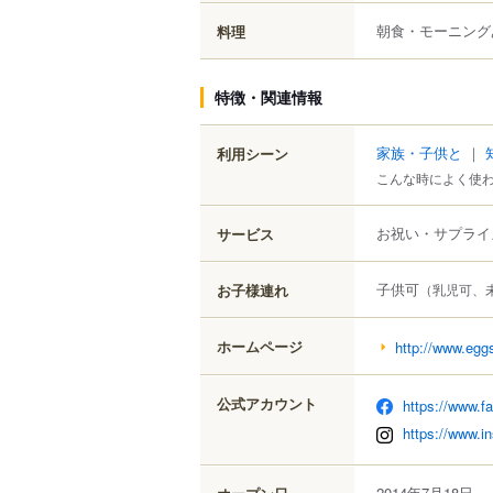
朝食・モーニング
料理
特徴・関連情報
家族・子供と
｜
利用シーン
こんな時によく使
お祝い・サプライ
サービス
子供可
お子様連れ
（乳児可、
ホームページ
http://www.egg
公式アカウント
https://www.f
https://www.i
2014年7月18日