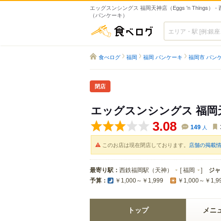
エッグスンシングス 福岡天神店（Eggs 'n Things） 
（パンケーキ）
食べログ
食べログ
福岡
福岡 パンケーキ
福岡市 パン
閉店
エッグスンシングス 福岡
3.08
149
人
このお店は現在閉店しております。
店舗の掲載
最寄り駅：
西鉄福岡駅（天神）
[
福岡
]
ジャ
予算：
￥1,000～￥1,999
￥1,000～￥1,9
トップ
メニ