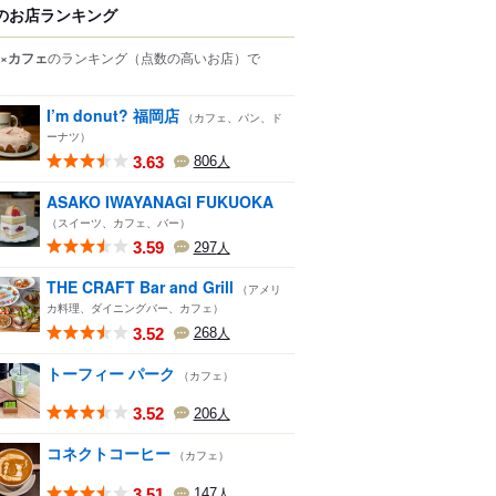
のお店ランキング
×カフェ
のランキング
（点数の高いお店）
で
I’m donut? 福岡店
（カフェ、パン、ド
ーナツ）
3.63
806
人
ASAKO IWAYANAGI FUKUOKA
（スイーツ、カフェ、バー）
3.59
297
人
THE CRAFT Bar and Grill
（アメリ
カ料理、ダイニングバー、カフェ）
3.52
268
人
トーフィー パーク
（カフェ）
3.52
206
人
コネクトコーヒー
（カフェ）
3.51
147
人