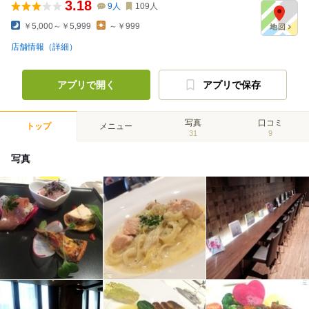
3.18
9
人
109
人
￥5,000～￥5,999
～￥999
店舗情報（詳細）
アプリで開く
アプリで保存
写真
口コミ
トップ
メニュー
31
9
写真