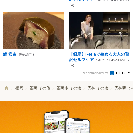
EA)
鮨 安吉
【銀座】ReFaで始める大人の贅
(博多/寿司)
沢セルフケア
PR(ReFa GINZA on CR
EA)
Recommended by
福岡
福岡 その他
福岡市 その他
天神 その他
天神駅 そ