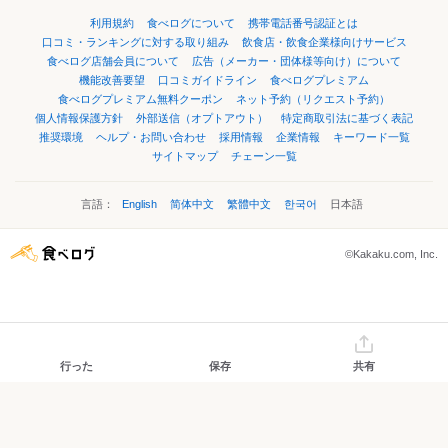
利用規約
食べログについて
携帯電話番号認証とは
口コミ・ランキングに対する取り組み
飲食店・飲食企業様向けサービス
食べログ店舗会員について
広告（メーカー・団体様等向け）について
機能改善要望
口コミガイドライン
食べログプレミアム
食べログプレミアム無料クーポン
ネット予約（リクエスト予約）
個人情報保護方針
外部送信（オプトアウト）
特定商取引法に基づく表記
推奨環境
ヘルプ・お問い合わせ
採用情報
企業情報
キーワード一覧
サイトマップ
チェーン一覧
言語：
English
简体中文
繁體中文
한국어
日本語
©Kakaku.com, Inc.
行った
保存
共有