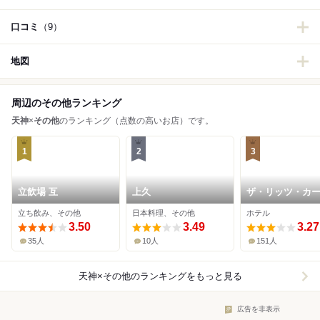
口コミ
（9）
地図
周辺のその他ランキング
天神
×
その他
のランキング（点数の高いお店）です。
1
2
3
立飲場 互
上久
ザ・リッツ・カ
ン福岡
立ち飲み、その他
日本料理、その他
ホテル
3.50
3.49
3.27
35人
10人
151人
天神×その他
のランキングをもっと見る
広告を非表示