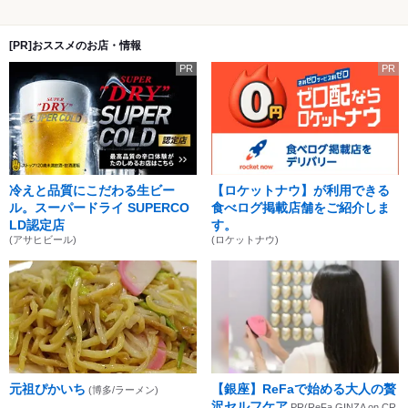
[PR]おススメのお店・情報
PR
PR
冷えと品質にこだわる生ビー
【ロケットナウ】が利用できる
ル。スーパードライ SUPERCO
食べログ掲載店舗をご紹介しま
LD認定店
す。
(アサヒビール)
(ロケットナウ)
元祖ぴかいち
【銀座】ReFaで始める大人の贅
(博多/ラーメン)
沢セルフケア
PR(ReFa GINZA on CR