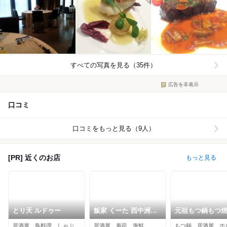
すべての写真を見る（35件）
広告を非表示
口コミ
口コミをもっと見る（9人）
[PR] 近くのお店
もっと見る
とり天 ルドゥー
飯家 くーた 西中洲本
元祖もつ鍋もつ
店
地 薬院渡辺通り
居酒屋、鳥料理、しゃぶしゃぶ
居酒屋、寿司、海鮮
もつ鍋、居酒屋、ホ