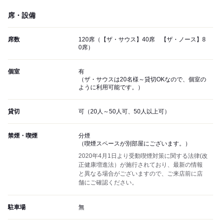
席・設備
席数
120席（【ザ・サウス】40席 【ザ・ノース】8
0席）
個室
有
（ザ・サウスは20名様～貸切OKなので、個室の
ように利用可能です。）
貸切
可（20人～50人可、50人以上可）
禁煙・喫煙
分煙
（喫煙スペースが別部屋にございます。）
2020年4月1日より受動喫煙対策に関する法律(改
正健康増進法）が施行されており、最新の情報
と異なる場合がございますので、ご来店前に店
舗にご確認ください。
駐車場
無