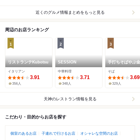
近くのグルメ情報まとめをもっと見る
周辺のお店ランキング
1
2
3
リストランテKubotsu
SESSION
手打ちそばやぶ
イタリアン
中華料理
そば
3.91
3.71
3.69
356人
348人
329人
天神
のレストラン情報を見る
こだわり・目的からお店を探す
個室のあるお店
子連れで行けるお店
オシャレな空間のお店