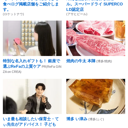
食べログ掲載店舗をご紹介しま
ル。スーパードライ SUPERCO
す。
LD認定店
(ロケットナウ)
(アサヒビール)
特別な名入れギフトも！ 銀座で
焼肉の牛太 本陣
(博多/焼肉)
選ぶReFaの上質ケア
PR(ReFa GIN
ZA on CREA)
いま最も相談したい保育士・て
博多 い津み
(博多/ふぐ)
ぃ先生がアドバイス！ 子ども