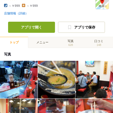
～￥999
～￥999
店舗情報（詳細）
アプリで開く
アプリで保存
写真
口コミ
トップ
メニュー
628
148
写真