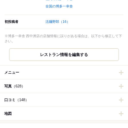
全国の博多一幸舎
初投稿者
活麺野郎
（16）
※博多一幸舎 西中洲店の店舗情報に誤りがある場合は、以下から修正して下
さい。
レストラン情報を編集する
メニュー
写真
（628）
口コミ
（148）
地図