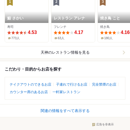
1
2
3
鮨 さかい
レストラン アレナ
焼き鳥 こと
寿司
フレンチ
焼き鳥
4.53
4.17
4.16
773人
63人
180人
天神
のレストラン情報を見る
こだわり・目的からお店を探す
テイクアウトのできるお店
子連れで行けるお店
完全禁煙のお店
カウンター席のあるお店
一軒家レストラン
関連の情報をすべて表示する
広告を非表示