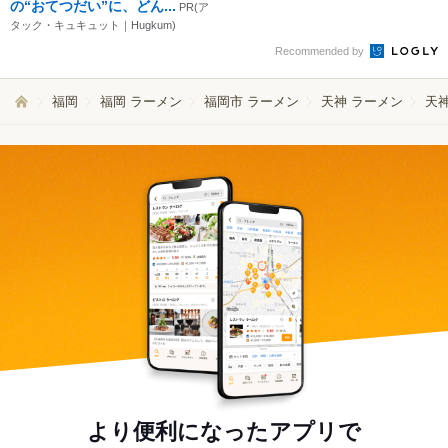
の“おてつだい”に、どん...
PR(ア
タック・キュキュット｜Hugkum)
Recommended by
福岡
福岡 ラーメン
福岡市 ラーメン
天神 ラーメン
天
より便利になったアプリで