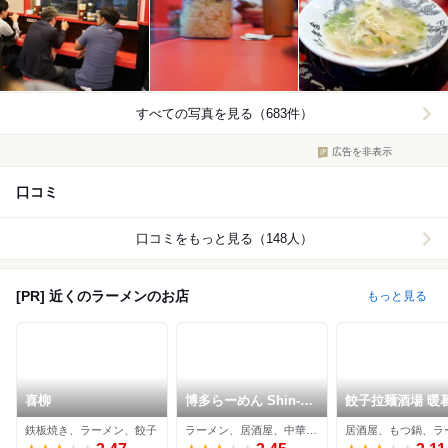
すべての写真を見る（683件）
広告を非表示
口コミ
口コミをもっと見る（148人）
[PR] 近くのラーメンのお店
もっと見る
喜柳
博多らーめん Shin-
餃子拉麺酒場 暖
Shin 福岡PARCO店
鉄板焼き、ラーメン、餃子
ラーメン、居酒屋、中華料理
居酒屋、もつ鍋、ラ