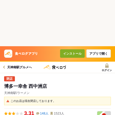
インストール
アプリで開く
天神南駅グルメへ
ログイン
博多一幸舎 西中洲店
天神南駅/ラーメン
このお店は現在閉店しております。
3.31
148
人
1523
人