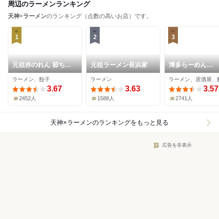
周辺のラーメンランキング
天神
×
ラーメン
のランキング（点数の高いお店）です。
1
2
3
元祖赤のれん 節ちゃ
元祖ラーメン長浜家
博多らーめん
んラーメン 天神本店
ShinShin 天神
ラーメン、餃子
ラーメン
ラーメン、居酒屋、
3.67
3.63
3.57
2452人
1588人
2741人
天神×ラーメン
のランキングをもっと見る
広告を非表示